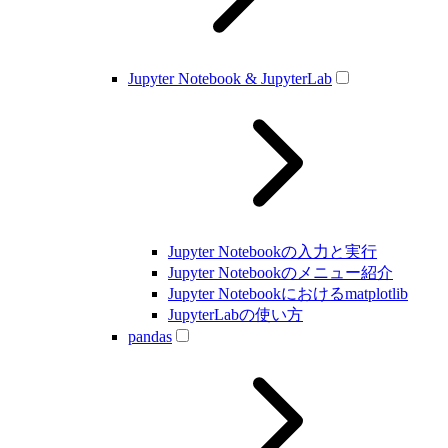
Jupyter Notebook & JupyterLab
Jupyter Notebookの入力と実行
Jupyter Notebookのメニュー紹介
Jupyter Notebookにおけるmatplotlib
JupyterLabの使い方
pandas