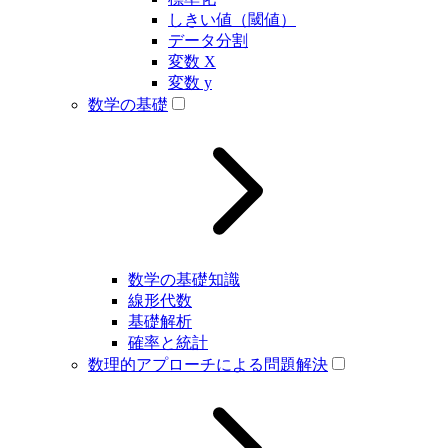
しきい値（閾値）
データ分割
変数 X
変数 y
数学の基礎
数学の基礎知識
線形代数
基礎解析
確率と統計
数理的アプローチによる問題解決