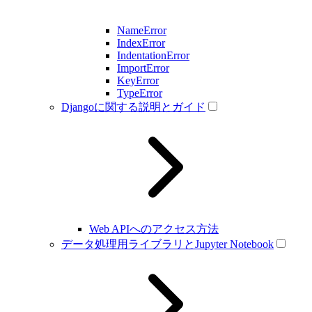
NameError
IndexError
IndentationError
ImportError
KeyError
TypeError
Djangoに関する説明とガイド
Web APIへのアクセス方法
データ処理用ライブラリとJupyter Notebook