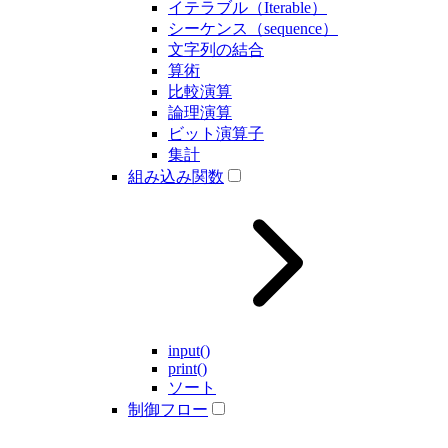
イテラブル（Iterable）
シーケンス（sequence）
文字列の結合
算術
比較演算
論理演算
ビット演算子
集計
組み込み関数
input()
print()
ソート
制御フロー