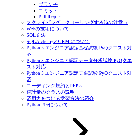
ブランチ
コミット
Pull Request
スクレイピング、クローリングする時の注意点
Webの技術について
SQL文法
SQLAlchemyとORM について
Python 3 エンジニア認定基礎試験 PyQクエスト対
応
Python 3 エンジニア認定データ分析試験 PyQクエ
スト対応
Python 3 エンジニア認定実践試験 PyQクエスト対
応
コーディング規約とPEP 8
統計量のクラスの説明
応用力をつける学習方法の紹介
Python Fireについて