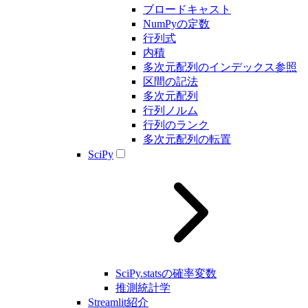
ブロードキャスト
NumPyの定数
行列式
内積
多次元配列のインデックス参照
区間の記法
多次元配列
行列ノルム
行列のランク
多次元配列の転置
SciPy
SciPy.statsの確率変数
推測統計学
Streamlit紹介