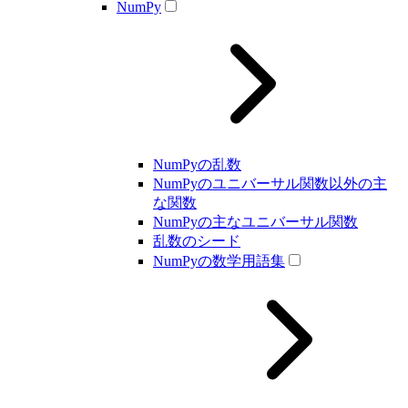
NumPy
NumPyの乱数
NumPyのユニバーサル関数以外の主
な関数
NumPyの主なユニバーサル関数
乱数のシード
NumPyの数学用語集