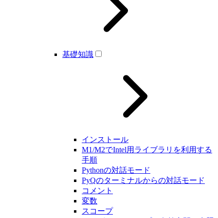
基礎知識
インストール
M1/M2でIntel用ライブラリを利用する
手順
Pythonの対話モード
PyQのターミナルからの対話モード
コメント
変数
スコープ