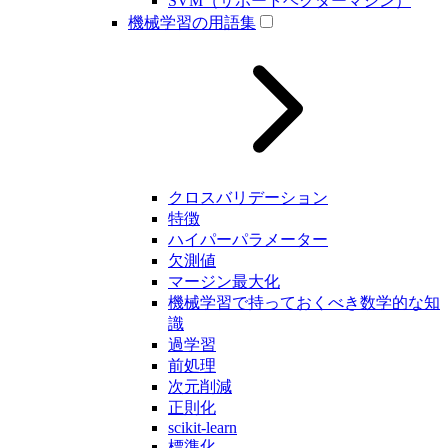
SVM（サポートベクターマシン）
機械学習の用語集
クロスバリデーション
特徴
ハイパーパラメーター
欠測値
マージン最大化
機械学習で持っておくべき数学的な知
識
過学習
前処理
次元削減
正則化
scikit-learn
標準化