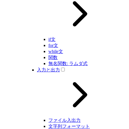
if文
for文
while文
関数
無名関数: ラムダ式
入力と出力
ファイル入出力
文字列フォーマット