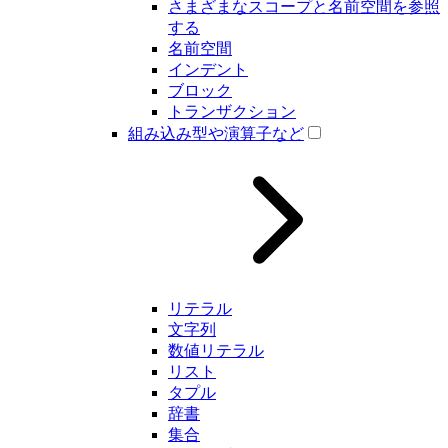
さまざまなスコープと名前空間を参照
する
名前空間
インデント
ブロック
トランザクション
組み込み型や演算子など
リテラル
文字列
数値リテラル
リスト
タプル
辞書
集合