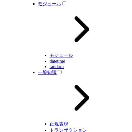
モジュール
モジュール
datetime
random
一般知識
正規表現
トランザクション