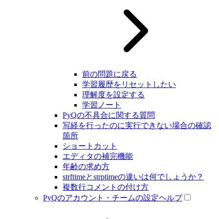
前の問題に戻る
学習履歴をリセットしたい
理解度を設定する
学習ノート
PyQの不具合に関する質問
写経を行ったのに実行できない場合の確認
箇所
ショートカット
エディタの補完機能
年齢の求め方
strftimeとstrptimeの違いは何でしょうか？
複数行コメントの付け方
PyQのアカウント・チームの設定ヘルプ