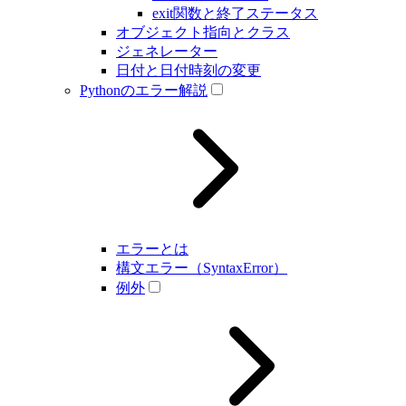
exit関数と終了ステータス
オブジェクト指向とクラス
ジェネレーター
日付と日付時刻の変更
Pythonのエラー解説
エラーとは
構文エラー（SyntaxError）
例外