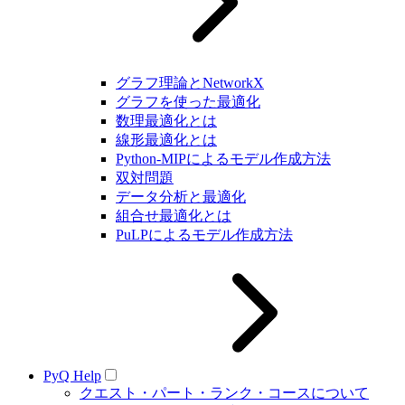
グラフ理論とNetworkX
グラフを使った最適化
数理最適化とは
線形最適化とは
Python-MIPによるモデル作成方法
双対問題
データ分析と最適化
組合せ最適化とは
PuLPによるモデル作成方法
PyQ Help
クエスト・パート・ランク・コースについて