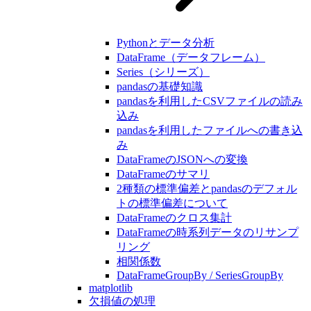
Pythonとデータ分析
DataFrame（データフレーム）
Series（シリーズ）
pandasの基礎知識
pandasを利用したCSVファイルの読み
込み
pandasを利用したファイルへの書き込
み
DataFrameのJSONへの変換
DataFrameのサマリ
2種類の標準偏差とpandasのデフォル
トの標準偏差について
DataFrameのクロス集計
DataFrameの時系列データのリサンプ
リング
相関係数
DataFrameGroupBy / SeriesGroupBy
matplotlib
欠損値の処理