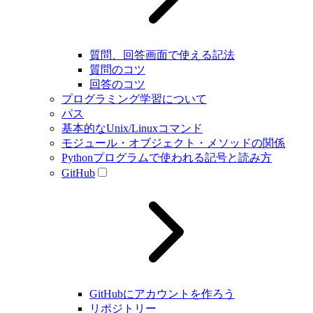
質問、回答画面で使える記法
質問のコツ
回答のコツ
プログラミング学習について
パス
基本的なUnix/Linuxコマンド
モジュール・オブジェクト・メソッドの関係
Pythonプログラムで使われる記号と読み方
GitHub
GitHubにアカウントを作ろう
リポジトリー