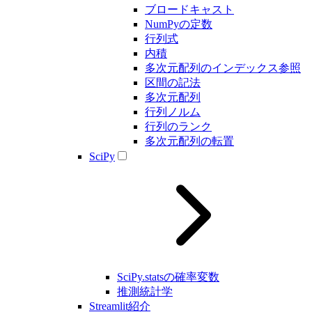
ブロードキャスト
NumPyの定数
行列式
内積
多次元配列のインデックス参照
区間の記法
多次元配列
行列ノルム
行列のランク
多次元配列の転置
SciPy
SciPy.statsの確率変数
推測統計学
Streamlit紹介