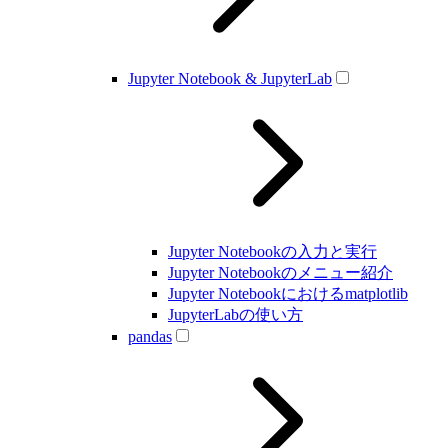
Jupyter Notebook & JupyterLab
Jupyter Notebookの入力と実行
Jupyter Notebookのメニュー紹介
Jupyter Notebookにおけるmatplotlib
JupyterLabの使い方
pandas