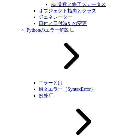
exit関数と終了ステータス
オブジェクト指向とクラス
ジェネレーター
日付と日付時刻の変更
Pythonのエラー解説
エラーとは
構文エラー（SyntaxError）
例外