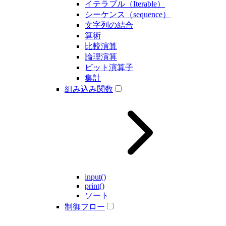
イテラブル（Iterable）
シーケンス（sequence）
文字列の結合
算術
比較演算
論理演算
ビット演算子
集計
組み込み関数
input()
print()
ソート
制御フロー