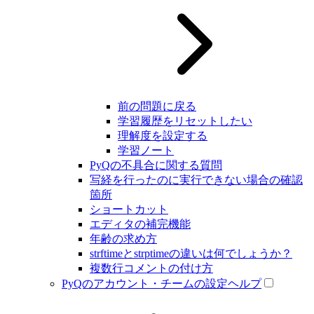
前の問題に戻る
学習履歴をリセットしたい
理解度を設定する
学習ノート
PyQの不具合に関する質問
写経を行ったのに実行できない場合の確認
箇所
ショートカット
エディタの補完機能
年齢の求め方
strftimeとstrptimeの違いは何でしょうか？
複数行コメントの付け方
PyQのアカウント・チームの設定ヘルプ