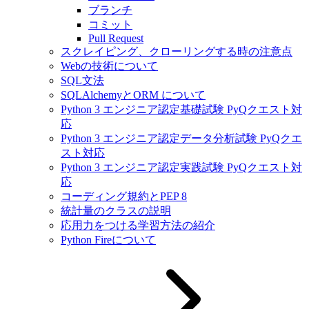
ブランチ
コミット
Pull Request
スクレイピング、クローリングする時の注意点
Webの技術について
SQL文法
SQLAlchemyとORM について
Python 3 エンジニア認定基礎試験 PyQクエスト対
応
Python 3 エンジニア認定データ分析試験 PyQクエ
スト対応
Python 3 エンジニア認定実践試験 PyQクエスト対
応
コーディング規約とPEP 8
統計量のクラスの説明
応用力をつける学習方法の紹介
Python Fireについて