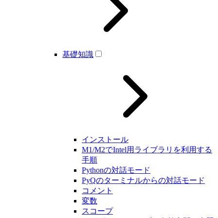
基礎知識
インストール
M1/M2でIntel用ライブラリを利用する
手順
Pythonの対話モード
PyQのターミナルからの対話モード
コメント
変数
スコープ