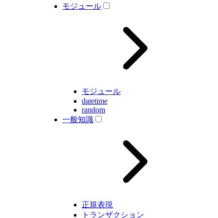
モジュール
モジュール
datetime
random
一般知識
正規表現
トランザクション