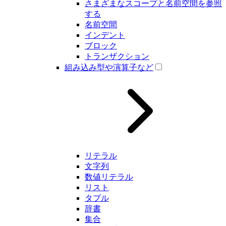
さまざまなスコープと名前空間を参照
する
名前空間
インデント
ブロック
トランザクション
組み込み型や演算子など
リテラル
文字列
数値リテラル
リスト
タプル
辞書
集合