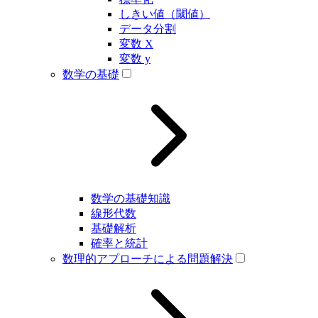
しきい値（閾値）
データ分割
変数 X
変数 y
数学の基礎
数学の基礎知識
線形代数
基礎解析
確率と統計
数理的アプローチによる問題解決