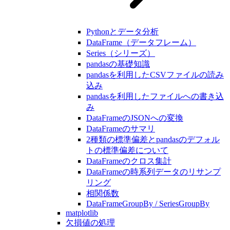
Pythonとデータ分析
DataFrame（データフレーム）
Series（シリーズ）
pandasの基礎知識
pandasを利用したCSVファイルの読み
込み
pandasを利用したファイルへの書き込
み
DataFrameのJSONへの変換
DataFrameのサマリ
2種類の標準偏差とpandasのデフォル
トの標準偏差について
DataFrameのクロス集計
DataFrameの時系列データのリサンプ
リング
相関係数
DataFrameGroupBy / SeriesGroupBy
matplotlib
欠損値の処理