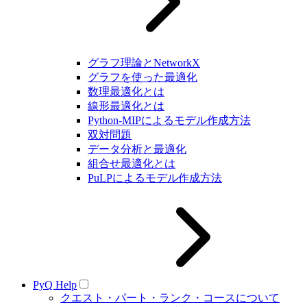
グラフ理論とNetworkX
グラフを使った最適化
数理最適化とは
線形最適化とは
Python-MIPによるモデル作成方法
双対問題
データ分析と最適化
組合せ最適化とは
PuLPによるモデル作成方法
PyQ Help
クエスト・パート・ランク・コースについて