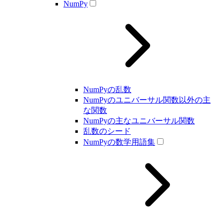
NumPy
NumPyの乱数
NumPyのユニバーサル関数以外の主
な関数
NumPyの主なユニバーサル関数
乱数のシード
NumPyの数学用語集