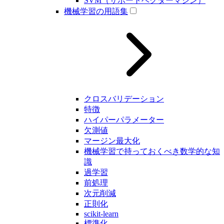
SVM（サポートベクターマシン）
機械学習の用語集
クロスバリデーション
特徴
ハイパーパラメーター
欠測値
マージン最大化
機械学習で持っておくべき数学的な知
識
過学習
前処理
次元削減
正則化
scikit-learn
標準化