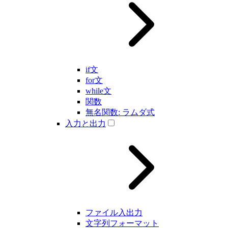
if文
for文
while文
関数
無名関数: ラムダ式
入力と出力
ファイル入出力
文字列フォーマット