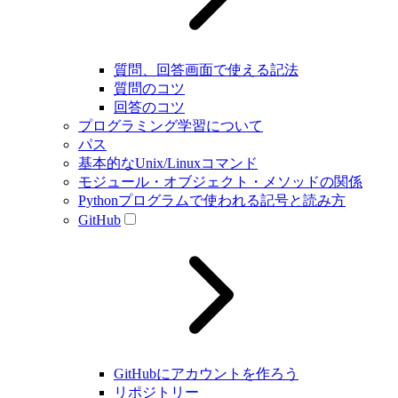
質問、回答画面で使える記法
質問のコツ
回答のコツ
プログラミング学習について
パス
基本的なUnix/Linuxコマンド
モジュール・オブジェクト・メソッドの関係
Pythonプログラムで使われる記号と読み方
GitHub
GitHubにアカウントを作ろう
リポジトリー