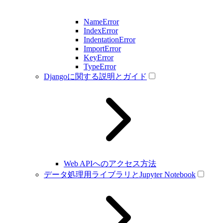
NameError
IndexError
IndentationError
ImportError
KeyError
TypeError
Djangoに関する説明とガイド
Web APIへのアクセス方法
データ処理用ライブラリとJupyter Notebook