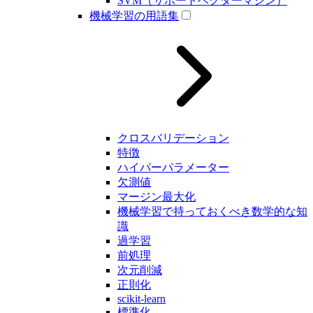
SVM（サポートベクターマシン）
機械学習の用語集
クロスバリデーション
特徴
ハイパーパラメーター
欠測値
マージン最大化
機械学習で持っておくべき数学的な知
識
過学習
前処理
次元削減
正則化
scikit-learn
標準化