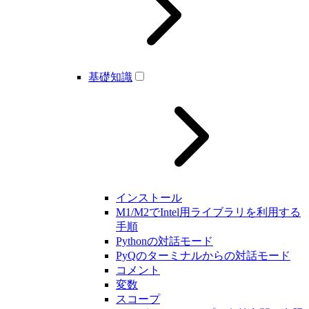
基礎知識
インストール
M1/M2でIntel用ライブラリを利用する
手順
Pythonの対話モード
PyQのターミナルからの対話モード
コメント
変数
スコープ