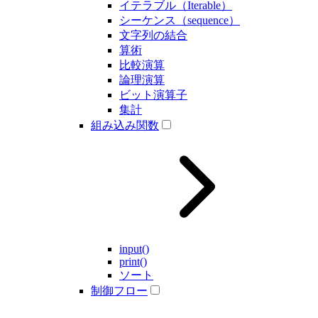
イテラブル（Iterable）
シーケンス（sequence）
文字列の結合
算術
比較演算
論理演算
ビット演算子
集計
組み込み関数
input()
print()
ソート
制御フロー