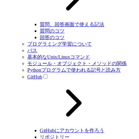
質問、回答画面で使える記法
質問のコツ
回答のコツ
プログラミング学習について
パス
基本的なUnix/Linuxコマンド
モジュール・オブジェクト・メソッドの関係
Pythonプログラムで使われる記号と読み方
GitHub
GitHubにアカウントを作ろう
リポジトリー