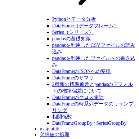
Pythonとデータ分析
DataFrame（データフレーム）
Series（シリーズ）
pandasの基礎知識
pandasを利用したCSVファイルの読み
込み
pandasを利用したファイルへの書き込
み
DataFrameのJSONへの変換
DataFrameのサマリ
2種類の標準偏差とpandasのデフォル
トの標準偏差について
DataFrameのクロス集計
DataFrameの時系列データのリサンプ
リング
相関係数
DataFrameGroupBy / SeriesGroupBy
matplotlib
欠損値の処理