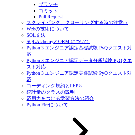
ブランチ
コミット
Pull Request
スクレイピング、クローリングする時の注意点
Webの技術について
SQL文法
SQLAlchemyとORM について
Python 3 エンジニア認定基礎試験 PyQクエスト対
応
Python 3 エンジニア認定データ分析試験 PyQクエ
スト対応
Python 3 エンジニア認定実践試験 PyQクエスト対
応
コーディング規約とPEP 8
統計量のクラスの説明
応用力をつける学習方法の紹介
Python Fireについて