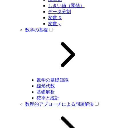
しきい値（閾値）
データ分割
変数 X
変数 y
数学の基礎
数学の基礎知識
線形代数
基礎解析
確率と統計
数理的アプローチによる問題解決