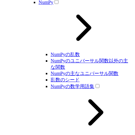
NumPy
NumPyの乱数
NumPyのユニバーサル関数以外の主
な関数
NumPyの主なユニバーサル関数
乱数のシード
NumPyの数学用語集