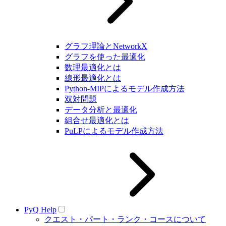
グラフ理論とNetworkX
グラフを使った最適化
数理最適化とは
線形最適化とは
Python-MIPによるモデル作成方法
双対問題
データ分析と最適化
組合せ最適化とは
PuLPによるモデル作成方法
PyQ Help
クエスト・パート・ランク・コースについて