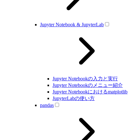
Jupyter Notebook & JupyterLab
Jupyter Notebookの入力と実行
Jupyter Notebookのメニュー紹介
Jupyter Notebookにおけるmatplotlib
JupyterLabの使い方
pandas