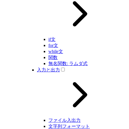
if文
for文
while文
関数
無名関数: ラムダ式
入力と出力
ファイル入出力
文字列フォーマット