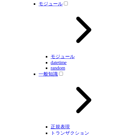
モジュール
モジュール
datetime
random
一般知識
正規表現
トランザクション