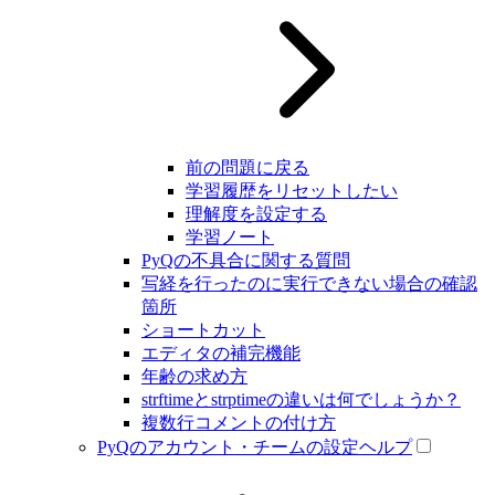
前の問題に戻る
学習履歴をリセットしたい
理解度を設定する
学習ノート
PyQの不具合に関する質問
写経を行ったのに実行できない場合の確認
箇所
ショートカット
エディタの補完機能
年齢の求め方
strftimeとstrptimeの違いは何でしょうか？
複数行コメントの付け方
PyQのアカウント・チームの設定ヘルプ