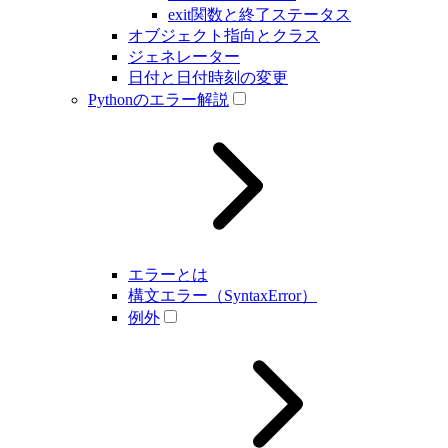
exit関数と終了ステータス
オブジェクト指向とクラス
ジェネレーター
日付と日付時刻の変更
Pythonのエラー解説
エラーとは
構文エラー（SyntaxError）
例外