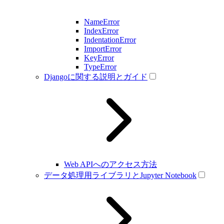
NameError
IndexError
IndentationError
ImportError
KeyError
TypeError
Djangoに関する説明とガイド
Web APIへのアクセス方法
データ処理用ライブラリとJupyter Notebook