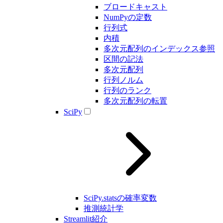
ブロードキャスト
NumPyの定数
行列式
内積
多次元配列のインデックス参照
区間の記法
多次元配列
行列ノルム
行列のランク
多次元配列の転置
SciPy
SciPy.statsの確率変数
推測統計学
Streamlit紹介