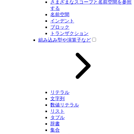
さまざまなスコープと名前空間を参照
する
名前空間
インデント
ブロック
トランザクション
組み込み型や演算子など
リテラル
文字列
数値リテラル
リスト
タプル
辞書
集合