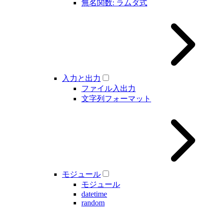
無名関数: ラムダ式
入力と出力
ファイル入出力
文字列フォーマット
モジュール
モジュール
datetime
random