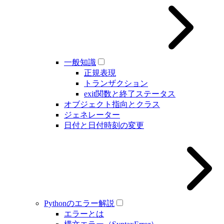
一般知識
正規表現
トランザクション
exit関数と終了ステータス
オブジェクト指向とクラス
ジェネレーター
日付と日付時刻の変更
Pythonのエラー解説
エラーとは