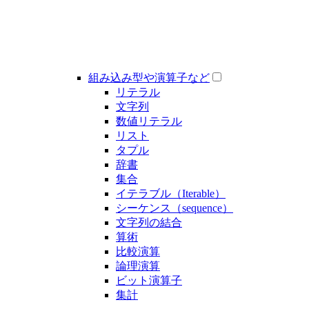
組み込み型や演算子など
リテラル
文字列
数値リテラル
リスト
タプル
辞書
集合
イテラブル（Iterable）
シーケンス（sequence）
文字列の結合
算術
比較演算
論理演算
ビット演算子
集計