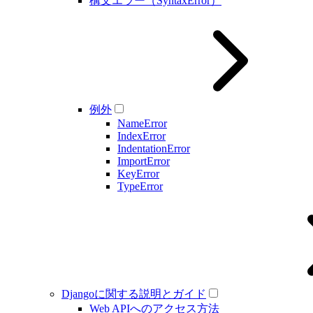
構文エラー（SyntaxError）
例外
NameError
IndexError
IndentationError
ImportError
KeyError
TypeError
Djangoに関する説明とガイド
Web APIへのアクセス方法