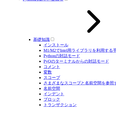
基礎知識
インストール
M1/M2でIntel用ライブラリを利用する
Pythonの対話モード
PyQのターミナルからの対話モード
コメント
変数
スコープ
さまざまなスコープと名前空間を参照
名前空間
インデント
ブロック
トランザクション