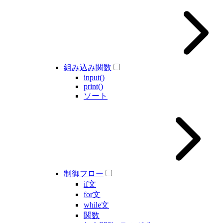
組み込み関数
input()
print()
ソート
制御フロー
if文
for文
while文
関数