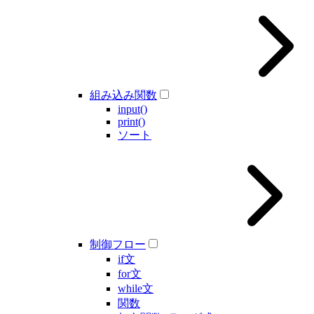
組み込み関数
input()
print()
ソート
制御フロー
if文
for文
while文
関数