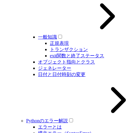
一般知識
正規表現
トランザクション
exit関数と終了ステータス
オブジェクト指向とクラス
ジェネレーター
日付と日付時刻の変更
Pythonのエラー解説
エラーとは