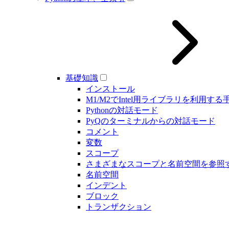
基礎知識
インストール
M1/M2でIntel用ライブラリを利用する
Pythonの対話モード
PyQのターミナルからの対話モード
コメント
変数
スコープ
さまざまなスコープと名前空間を参照
名前空間
インデント
ブロック
トランザクション