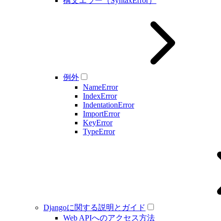
構文エラー（SyntaxError）
例外
NameError
IndexError
IndentationError
ImportError
KeyError
TypeError
Djangoに関する説明とガイド
Web APIへのアクセス方法