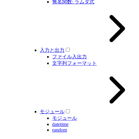
無名関数: ラムダ式
入力と出力
ファイル入出力
文字列フォーマット
モジュール
モジュール
datetime
random