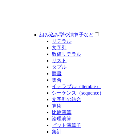
組み込み型や演算子など
リテラル
文字列
数値リテラル
リスト
タプル
辞書
集合
イテラブル（Iterable）
シーケンス（sequence）
文字列の結合
算術
比較演算
論理演算
ビット演算子
集計