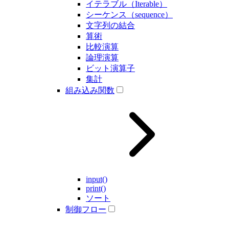
イテラブル（Iterable）
シーケンス（sequence）
文字列の結合
算術
比較演算
論理演算
ビット演算子
集計
組み込み関数
input()
print()
ソート
制御フロー