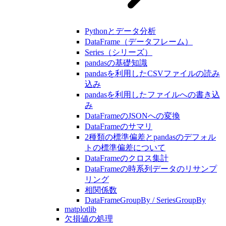
Pythonとデータ分析
DataFrame（データフレーム）
Series（シリーズ）
pandasの基礎知識
pandasを利用したCSVファイルの読み
込み
pandasを利用したファイルへの書き込
み
DataFrameのJSONへの変換
DataFrameのサマリ
2種類の標準偏差とpandasのデフォル
トの標準偏差について
DataFrameのクロス集計
DataFrameの時系列データのリサンプ
リング
相関係数
DataFrameGroupBy / SeriesGroupBy
matplotlib
欠損値の処理