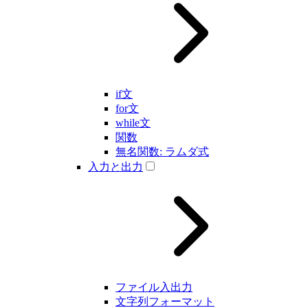
if文
for文
while文
関数
無名関数: ラムダ式
入力と出力
ファイル入出力
文字列フォーマット