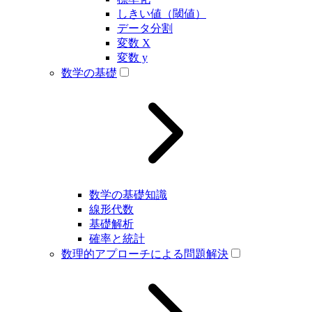
しきい値（閾値）
データ分割
変数 X
変数 y
数学の基礎
数学の基礎知識
線形代数
基礎解析
確率と統計
数理的アプローチによる問題解決