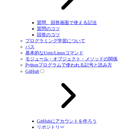
質問、回答画面で使える記法
質問のコツ
回答のコツ
プログラミング学習について
パス
基本的なUnix/Linuxコマンド
モジュール・オブジェクト・メソッドの関係
Pythonプログラムで使われる記号と読み方
GitHub
GitHubにアカウントを作ろう
リポジトリー