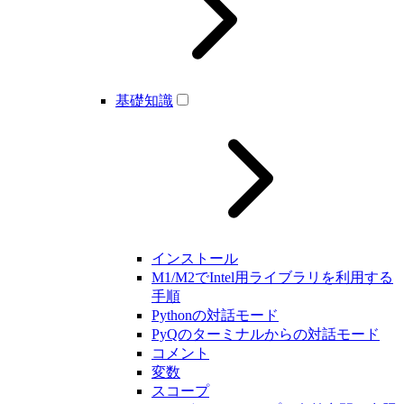
基礎知識
インストール
M1/M2でIntel用ライブラリを利用する
手順
Pythonの対話モード
PyQのターミナルからの対話モード
コメント
変数
スコープ