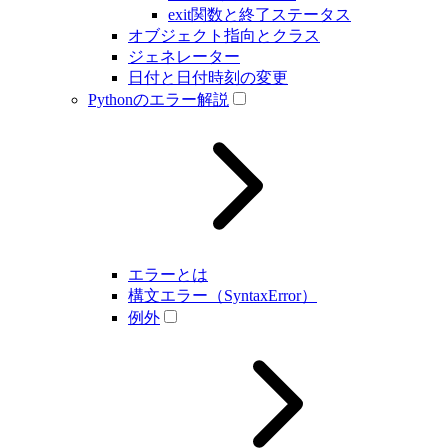
exit関数と終了ステータス
オブジェクト指向とクラス
ジェネレーター
日付と日付時刻の変更
Pythonのエラー解説
エラーとは
構文エラー（SyntaxError）
例外