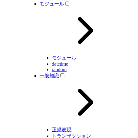
モジュール
モジュール
datetime
random
一般知識
正規表現
トランザクション