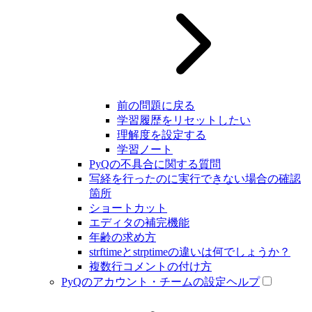
前の問題に戻る
学習履歴をリセットしたい
理解度を設定する
学習ノート
PyQの不具合に関する質問
写経を行ったのに実行できない場合の確認
箇所
ショートカット
エディタの補完機能
年齢の求め方
strftimeとstrptimeの違いは何でしょうか？
複数行コメントの付け方
PyQのアカウント・チームの設定ヘルプ