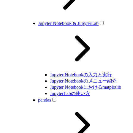
Jupyter Notebook & JupyterLab
Jupyter Notebookの入力と実行
Jupyter Notebookのメニュー紹介
Jupyter Notebookにおけるmatplotlib
JupyterLabの使い方
pandas