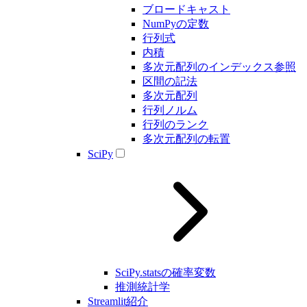
ブロードキャスト
NumPyの定数
行列式
内積
多次元配列のインデックス参照
区間の記法
多次元配列
行列ノルム
行列のランク
多次元配列の転置
SciPy
SciPy.statsの確率変数
推測統計学
Streamlit紹介