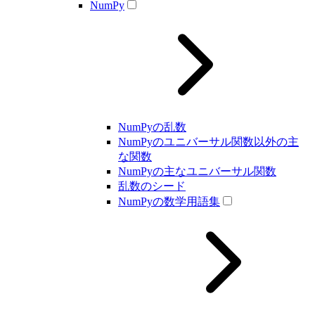
NumPy
NumPyの乱数
NumPyのユニバーサル関数以外の主
な関数
NumPyの主なユニバーサル関数
乱数のシード
NumPyの数学用語集