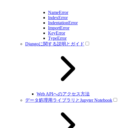
NameError
IndexError
IndentationError
ImportError
KeyError
TypeError
Djangoに関する説明とガイド
Web APIへのアクセス方法
データ処理用ライブラリとJupyter Notebook