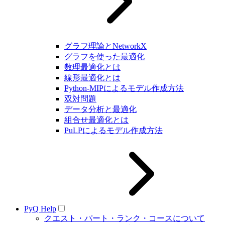
グラフ理論とNetworkX
グラフを使った最適化
数理最適化とは
線形最適化とは
Python-MIPによるモデル作成方法
双対問題
データ分析と最適化
組合せ最適化とは
PuLPによるモデル作成方法
PyQ Help
クエスト・パート・ランク・コースについて