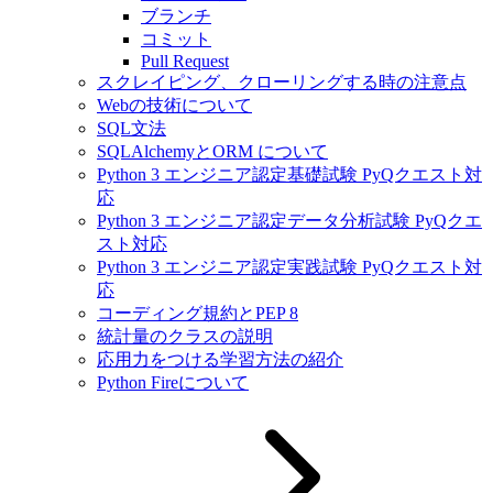
ブランチ
コミット
Pull Request
スクレイピング、クローリングする時の注意点
Webの技術について
SQL文法
SQLAlchemyとORM について
Python 3 エンジニア認定基礎試験 PyQクエスト対
応
Python 3 エンジニア認定データ分析試験 PyQクエ
スト対応
Python 3 エンジニア認定実践試験 PyQクエスト対
応
コーディング規約とPEP 8
統計量のクラスの説明
応用力をつける学習方法の紹介
Python Fireについて