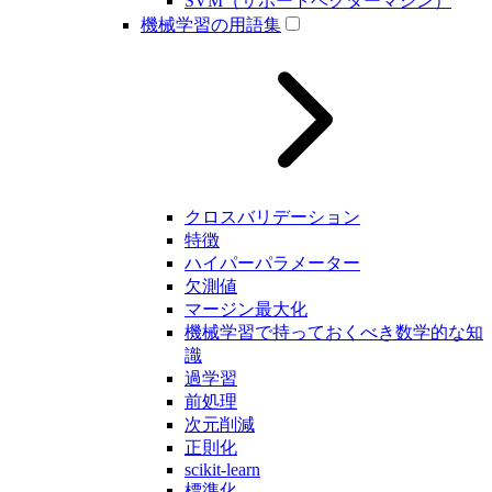
SVM（サポートベクターマシン）
機械学習の用語集
クロスバリデーション
特徴
ハイパーパラメーター
欠測値
マージン最大化
機械学習で持っておくべき数学的な知
識
過学習
前処理
次元削減
正則化
scikit-learn
標準化