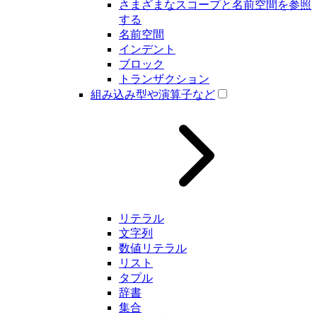
さまざまなスコープと名前空間を参照
する
名前空間
インデント
ブロック
トランザクション
組み込み型や演算子など
リテラル
文字列
数値リテラル
リスト
タプル
辞書
集合