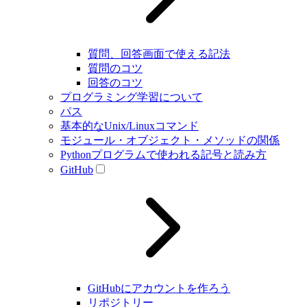
質問、回答画面で使える記法
質問のコツ
回答のコツ
プログラミング学習について
パス
基本的なUnix/Linuxコマンド
モジュール・オブジェクト・メソッドの関係
Pythonプログラムで使われる記号と読み方
GitHub
GitHubにアカウントを作ろう
リポジトリー