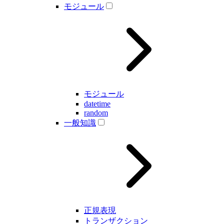
モジュール
モジュール
datetime
random
一般知識
正規表現
トランザクション