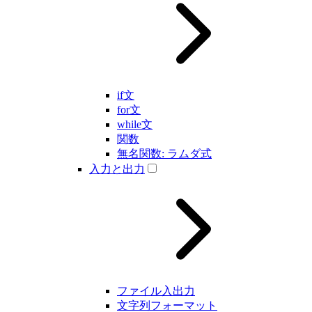
if文
for文
while文
関数
無名関数: ラムダ式
入力と出力
ファイル入出力
文字列フォーマット