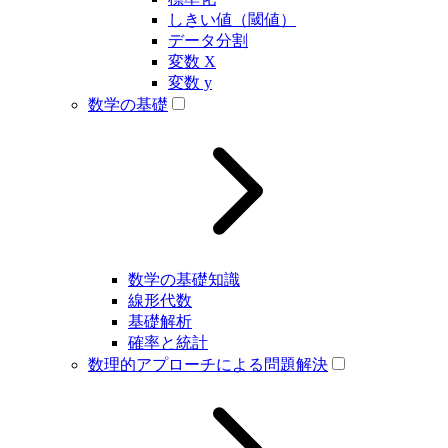
しきい値（閾値）
データ分割
変数 X
変数 y
数学の基礎
数学の基礎知識
線形代数
基礎解析
確率と統計
数理的アプローチによる問題解決