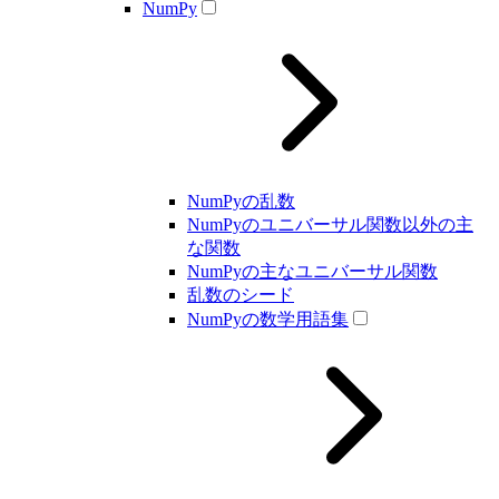
NumPy
NumPyの乱数
NumPyのユニバーサル関数以外の主
な関数
NumPyの主なユニバーサル関数
乱数のシード
NumPyの数学用語集