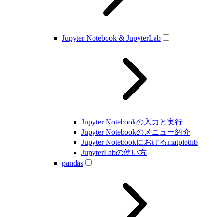
Jupyter Notebook & JupyterLab
Jupyter Notebookの入力と実行
Jupyter Notebookのメニュー紹介
Jupyter Notebookにおけるmatplotlib
JupyterLabの使い方
pandas