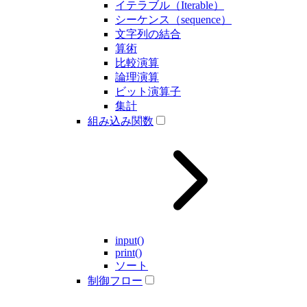
イテラブル（Iterable）
シーケンス（sequence）
文字列の結合
算術
比較演算
論理演算
ビット演算子
集計
組み込み関数
input()
print()
ソート
制御フロー