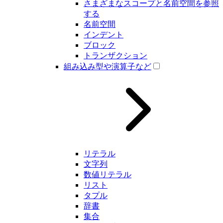
さまざまなスコープと名前空間を参照
する
名前空間
インデント
ブロック
トランザクション
組み込み型や演算子など
リテラル
文字列
数値リテラル
リスト
タプル
辞書
集合