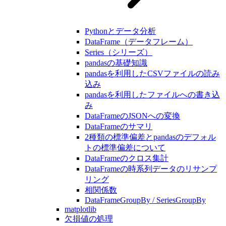
Pythonとデータ分析
DataFrame（データフレーム）
Series（シリーズ）
pandasの基礎知識
pandasを利用したCSVファイルの読み
込み
pandasを利用したファイルへの書き込
み
DataFrameのJSONへの変換
DataFrameのサマリ
2種類の標準偏差とpandasのデフォル
トの標準偏差について
DataFrameのクロス集計
DataFrameの時系列データのリサンプ
リング
相関係数
DataFrameGroupBy / SeriesGroupBy
matplotlib
欠損値の処理