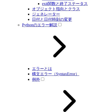
exit関数と終了ステータス
オブジェクト指向とクラス
ジェネレーター
日付と日付時刻の変更
Pythonのエラー解説
エラーとは
構文エラー（SyntaxError）
例外