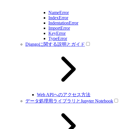
NameError
IndexError
IndentationError
ImportError
KeyError
TypeError
Djangoに関する説明とガイド
Web APIへのアクセス方法
データ処理用ライブラリとJupyter Notebook