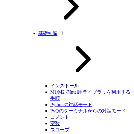
基礎知識
インストール
M1/M2でIntel用ライブラリを利用する
手順
Pythonの対話モード
PyQのターミナルからの対話モード
コメント
変数
スコープ