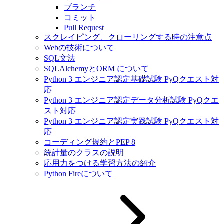
ブランチ
コミット
Pull Request
スクレイピング、クローリングする時の注意点
Webの技術について
SQL文法
SQLAlchemyとORM について
Python 3 エンジニア認定基礎試験 PyQクエスト対
応
Python 3 エンジニア認定データ分析試験 PyQクエ
スト対応
Python 3 エンジニア認定実践試験 PyQクエスト対
応
コーディング規約とPEP 8
統計量のクラスの説明
応用力をつける学習方法の紹介
Python Fireについて