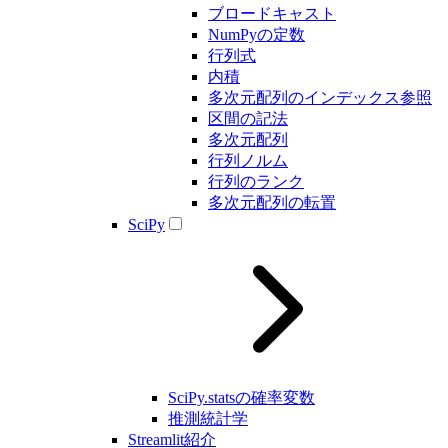
ブロードキャスト
NumPyの定数
行列式
内積
多次元配列のインデックス参照
区間の記法
多次元配列
行列ノルム
行列のランク
多次元配列の転置
SciPy
SciPy.statsの確率変数
推測統計学
Streamlit紹介