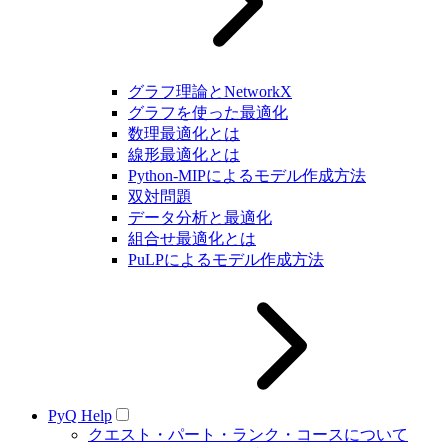
グラフ理論とNetworkX
グラフを使った最適化
数理最適化とは
線形最適化とは
Python-MIPによるモデル作成方法
双対問題
データ分析と最適化
組合せ最適化とは
PuLPによるモデル作成方法
PyQ Help
クエスト・パート・ランク・コースについて