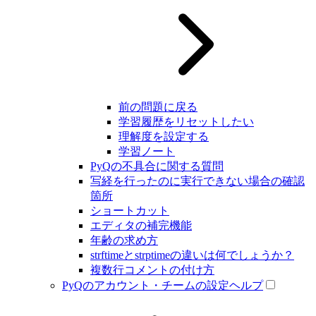
前の問題に戻る
学習履歴をリセットしたい
理解度を設定する
学習ノート
PyQの不具合に関する質問
写経を行ったのに実行できない場合の確認
箇所
ショートカット
エディタの補完機能
年齢の求め方
strftimeとstrptimeの違いは何でしょうか？
複数行コメントの付け方
PyQのアカウント・チームの設定ヘルプ