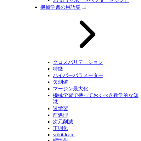
SVM（サポートベクターマシン）
機械学習の用語集
クロスバリデーション
特徴
ハイパーパラメーター
欠測値
マージン最大化
機械学習で持っておくべき数学的な知
識
過学習
前処理
次元削減
正則化
scikit-learn
標準化