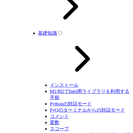
基礎知識
インストール
M1/M2でIntel用ライブラリを利用する
手順
Pythonの対話モード
PyQのターミナルからの対話モード
コメント
変数
スコープ