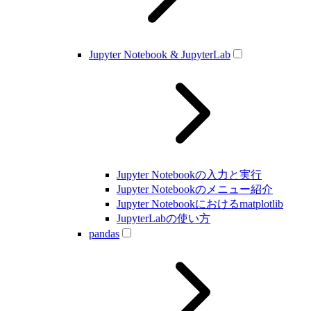
Jupyter Notebook & JupyterLab
Jupyter Notebookの入力と実行
Jupyter Notebookのメニュー紹介
Jupyter Notebookにおけるmatplotlib
JupyterLabの使い方
pandas