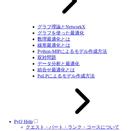
グラフ理論とNetworkX
グラフを使った最適化
数理最適化とは
線形最適化とは
Python-MIPによるモデル作成方法
双対問題
データ分析と最適化
組合せ最適化とは
PuLPによるモデル作成方法
PyQ Help
クエスト・パート・ランク・コースについて