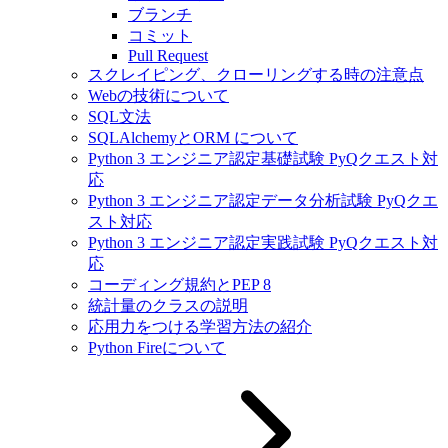
ブランチ
コミット
Pull Request
スクレイピング、クローリングする時の注意点
Webの技術について
SQL文法
SQLAlchemyとORM について
Python 3 エンジニア認定基礎試験 PyQクエスト対
応
Python 3 エンジニア認定データ分析試験 PyQクエ
スト対応
Python 3 エンジニア認定実践試験 PyQクエスト対
応
コーディング規約とPEP 8
統計量のクラスの説明
応用力をつける学習方法の紹介
Python Fireについて