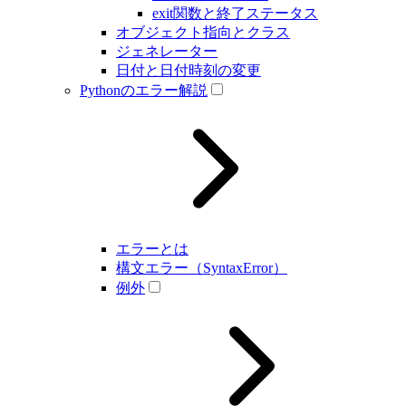
exit関数と終了ステータス
オブジェクト指向とクラス
ジェネレーター
日付と日付時刻の変更
Pythonのエラー解説
エラーとは
構文エラー（SyntaxError）
例外