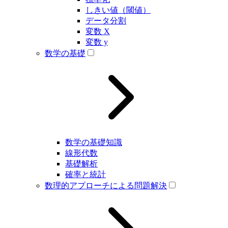
しきい値（閾値）
データ分割
変数 X
変数 y
数学の基礎
数学の基礎知識
線形代数
基礎解析
確率と統計
数理的アプローチによる問題解決