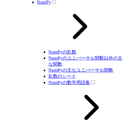
NumPy
NumPyの乱数
NumPyのユニバーサル関数以外の主
な関数
NumPyの主なユニバーサル関数
乱数のシード
NumPyの数学用語集