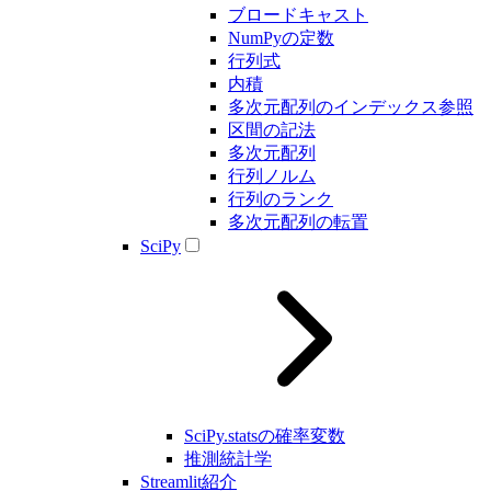
ブロードキャスト
NumPyの定数
行列式
内積
多次元配列のインデックス参照
区間の記法
多次元配列
行列ノルム
行列のランク
多次元配列の転置
SciPy
SciPy.statsの確率変数
推測統計学
Streamlit紹介