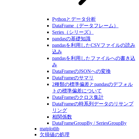
Pythonとデータ分析
DataFrame（データフレーム）
Series（シリーズ）
pandasの基礎知識
pandasを利用したCSVファイルの読み
込み
pandasを利用したファイルへの書き込
み
DataFrameのJSONへの変換
DataFrameのサマリ
2種類の標準偏差とpandasのデフォル
トの標準偏差について
DataFrameのクロス集計
DataFrameの時系列データのリサンプ
リング
相関係数
DataFrameGroupBy / SeriesGroupBy
matplotlib
欠損値の処理