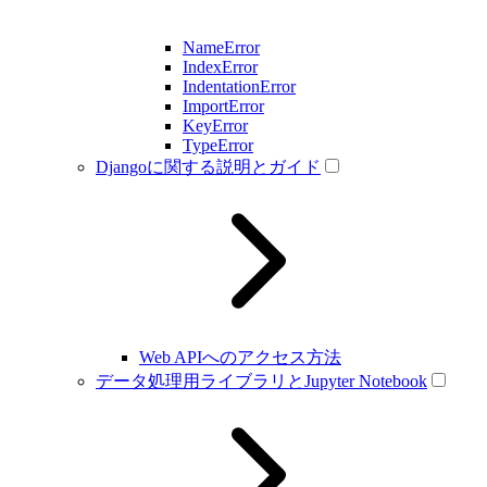
NameError
IndexError
IndentationError
ImportError
KeyError
TypeError
Djangoに関する説明とガイド
Web APIへのアクセス方法
データ処理用ライブラリとJupyter Notebook