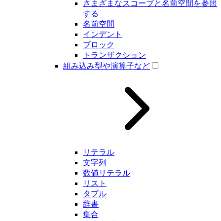
さまざまなスコープと名前空間を参照
する
名前空間
インデント
ブロック
トランザクション
組み込み型や演算子など
リテラル
文字列
数値リテラル
リスト
タプル
辞書
集合