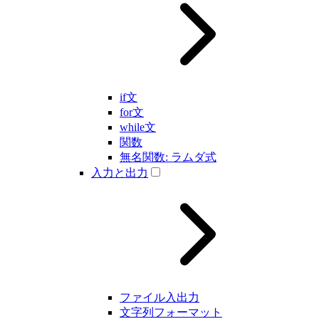
if文
for文
while文
関数
無名関数: ラムダ式
入力と出力
ファイル入出力
文字列フォーマット