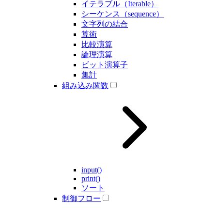
イテラブル（Iterable）
シーケンス（sequence）
文字列の結合
算術
比較演算
論理演算
ビット演算子
集計
組み込み関数
input()
print()
ソート
制御フロー