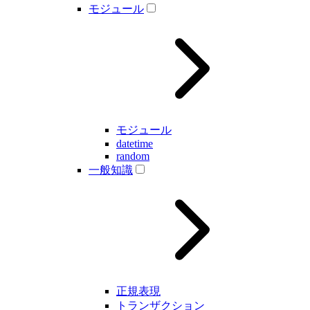
モジュール
モジュール
datetime
random
一般知識
正規表現
トランザクション