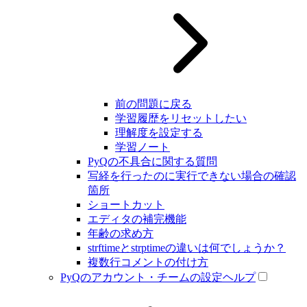
前の問題に戻る
学習履歴をリセットしたい
理解度を設定する
学習ノート
PyQの不具合に関する質問
写経を行ったのに実行できない場合の確認
箇所
ショートカット
エディタの補完機能
年齢の求め方
strftimeとstrptimeの違いは何でしょうか？
複数行コメントの付け方
PyQのアカウント・チームの設定ヘルプ