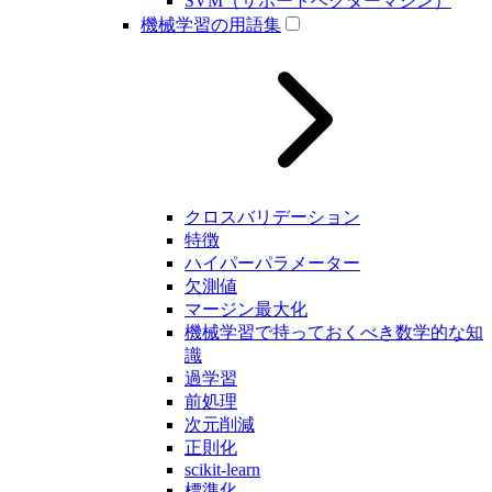
SVM（サポートベクターマシン）
機械学習の用語集
クロスバリデーション
特徴
ハイパーパラメーター
欠測値
マージン最大化
機械学習で持っておくべき数学的な知
識
過学習
前処理
次元削減
正則化
scikit-learn
標準化