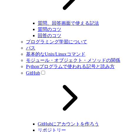
質問、回答画面で使える記法
質問のコツ
回答のコツ
プログラミング学習について
パス
基本的なUnix/Linuxコマンド
モジュール・オブジェクト・メソッドの関係
Pythonプログラムで使われる記号と読み方
GitHub
GitHubにアカウントを作ろう
リポジトリー