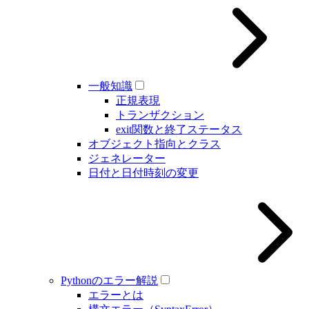
一般知識
正規表現
トランザクション
exit関数と終了ステータス
オブジェクト指向とクラス
ジェネレーター
日付と日付時刻の変更
Pythonのエラー解説
エラーとは