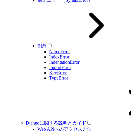
構文エラー（SyntaxError）
例外
NameError
IndexError
IndentationError
ImportError
KeyError
TypeError
Djangoに関する説明とガイド
Web APIへのアクセス方法