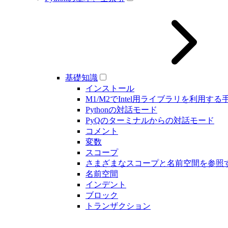
基礎知識
インストール
M1/M2でIntel用ライブラリを利用する
Pythonの対話モード
PyQのターミナルからの対話モード
コメント
変数
スコープ
さまざまなスコープと名前空間を参照
名前空間
インデント
ブロック
トランザクション