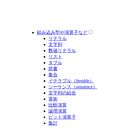
組み込み型や演算子など
リテラル
文字列
数値リテラル
リスト
タプル
辞書
集合
イテラブル（Iterable）
シーケンス（sequence）
文字列の結合
算術
比較演算
論理演算
ビット演算子
集計