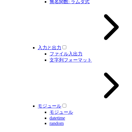
無名関数: ラムダ式
入力と出力
ファイル入出力
文字列フォーマット
モジュール
モジュール
datetime
random