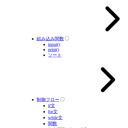
組み込み関数
input()
print()
ソート
制御フロー
if文
for文
while文
関数