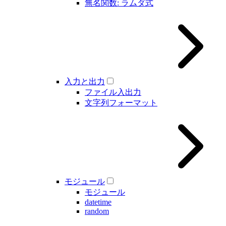
無名関数: ラムダ式
入力と出力
ファイル入出力
文字列フォーマット
モジュール
モジュール
datetime
random