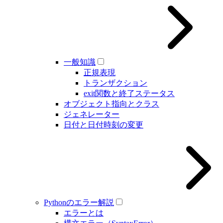
一般知識
正規表現
トランザクション
exit関数と終了ステータス
オブジェクト指向とクラス
ジェネレーター
日付と日付時刻の変更
Pythonのエラー解説
エラーとは