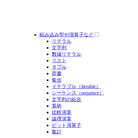
組み込み型や演算子など
リテラル
文字列
数値リテラル
リスト
タプル
辞書
集合
イテラブル（Iterable）
シーケンス（sequence）
文字列の結合
算術
比較演算
論理演算
ビット演算子
集計