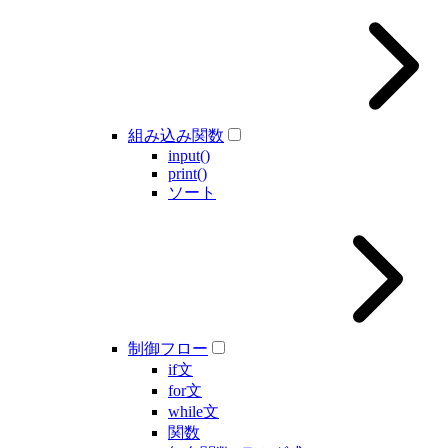
組み込み関数
input()
print()
ソート
制御フロー
if文
for文
while文
関数