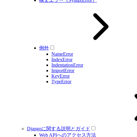
構文エラー（SyntaxError）
例外
NameError
IndexError
IndentationError
ImportError
KeyError
TypeError
Djangoに関する説明とガイド
Web APIへのアクセス方法