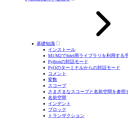
基礎知識
インストール
M1/M2でIntel用ライブラリを利用する
Pythonの対話モード
PyQのターミナルからの対話モード
コメント
変数
スコープ
さまざまなスコープと名前空間を参照
名前空間
インデント
ブロック
トランザクション