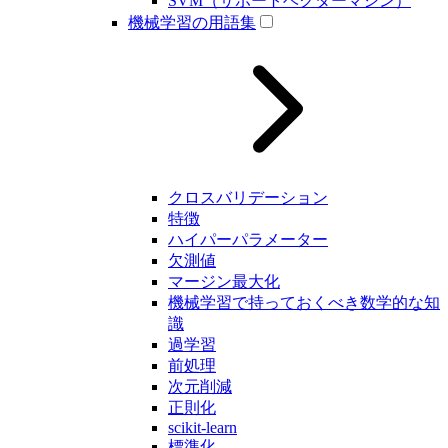
SVM（サポートベクターマシン）
機械学習の用語集
クロスバリデーション
特徴
ハイパーパラメーター
欠測値
マージン最大化
機械学習で持っておくべき数学的な知
識
過学習
前処理
次元削減
正則化
scikit-learn
標準化