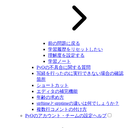
前の問題に戻る
学習履歴をリセットしたい
理解度を設定する
学習ノート
PyQの不具合に関する質問
写経を行ったのに実行できない場合の確認
箇所
ショートカット
エディタの補完機能
年齢の求め方
strftimeとstrptimeの違いは何でしょうか？
複数行コメントの付け方
PyQのアカウント・チームの設定ヘルプ