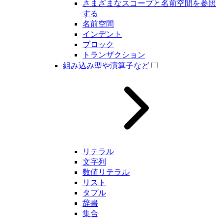
さまざまなスコープと名前空間を参照
する
名前空間
インデント
ブロック
トランザクション
組み込み型や演算子など
リテラル
文字列
数値リテラル
リスト
タプル
辞書
集合