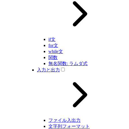
if文
for文
while文
関数
無名関数: ラムダ式
入力と出力
ファイル入出力
文字列フォーマット