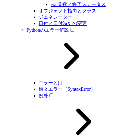
exit関数と終了ステータス
オブジェクト指向とクラス
ジェネレーター
日付と日付時刻の変更
Pythonのエラー解説
エラーとは
構文エラー（SyntaxError）
例外