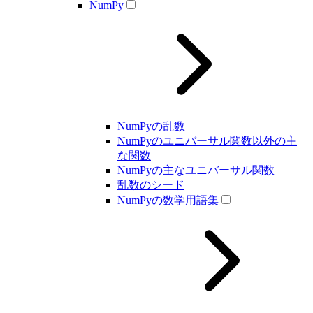
NumPy
NumPyの乱数
NumPyのユニバーサル関数以外の主
な関数
NumPyの主なユニバーサル関数
乱数のシード
NumPyの数学用語集