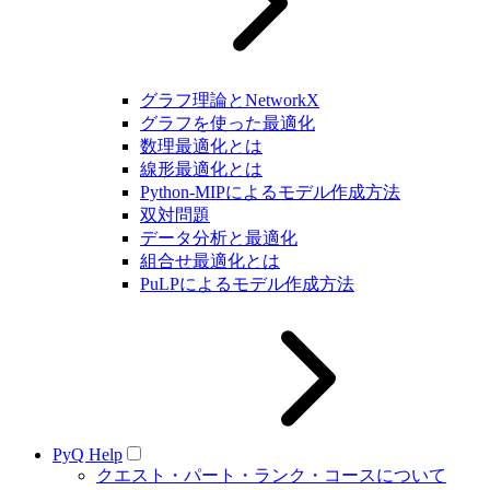
グラフ理論とNetworkX
グラフを使った最適化
数理最適化とは
線形最適化とは
Python-MIPによるモデル作成方法
双対問題
データ分析と最適化
組合せ最適化とは
PuLPによるモデル作成方法
PyQ Help
クエスト・パート・ランク・コースについて