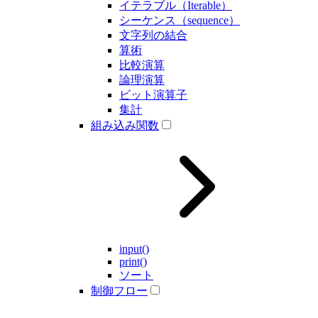
イテラブル（Iterable）
シーケンス（sequence）
文字列の結合
算術
比較演算
論理演算
ビット演算子
集計
組み込み関数
input()
print()
ソート
制御フロー