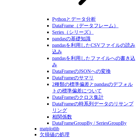
Pythonとデータ分析
DataFrame（データフレーム）
Series（シリーズ）
pandasの基礎知識
pandasを利用したCSVファイルの読み
込み
pandasを利用したファイルへの書き込
み
DataFrameのJSONへの変換
DataFrameのサマリ
2種類の標準偏差とpandasのデフォル
トの標準偏差について
DataFrameのクロス集計
DataFrameの時系列データのリサンプ
リング
相関係数
DataFrameGroupBy / SeriesGroupBy
matplotlib
欠損値の処理