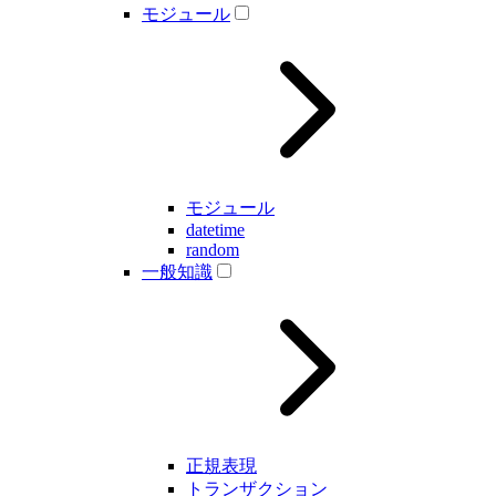
モジュール
モジュール
datetime
random
一般知識
正規表現
トランザクション