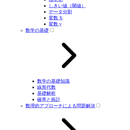
しきい値（閾値）
データ分割
変数 X
変数 y
数学の基礎
数学の基礎知識
線形代数
基礎解析
確率と統計
数理的アプローチによる問題解決