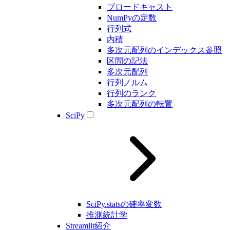
ブロードキャスト
NumPyの定数
行列式
内積
多次元配列のインデックス参照
区間の記法
多次元配列
行列ノルム
行列のランク
多次元配列の転置
SciPy
SciPy.statsの確率変数
推測統計学
Streamlit紹介