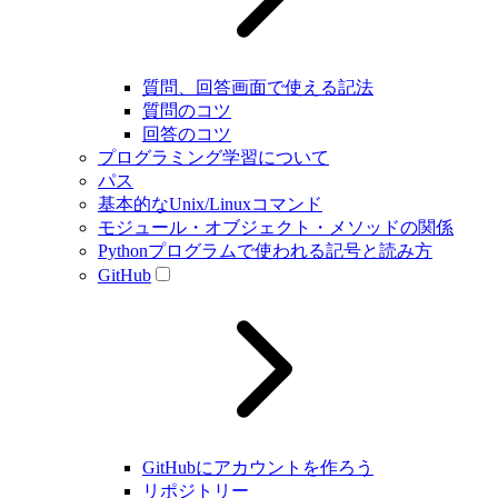
質問、回答画面で使える記法
質問のコツ
回答のコツ
プログラミング学習について
パス
基本的なUnix/Linuxコマンド
モジュール・オブジェクト・メソッドの関係
Pythonプログラムで使われる記号と読み方
GitHub
GitHubにアカウントを作ろう
リポジトリー