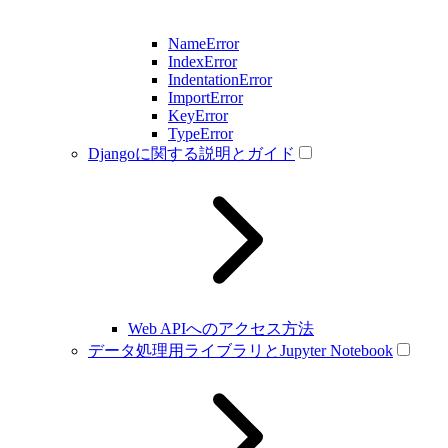
NameError
IndexError
IndentationError
ImportError
KeyError
TypeError
Djangoに関する説明とガイド
Web APIへのアクセス方法
データ処理用ライブラリとJupyter Notebook