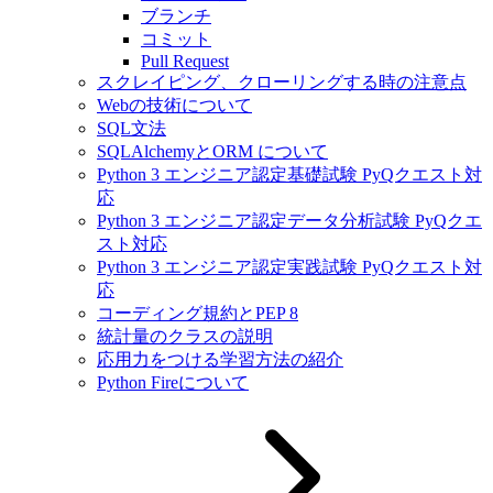
ブランチ
コミット
Pull Request
スクレイピング、クローリングする時の注意点
Webの技術について
SQL文法
SQLAlchemyとORM について
Python 3 エンジニア認定基礎試験 PyQクエスト対
応
Python 3 エンジニア認定データ分析試験 PyQクエ
スト対応
Python 3 エンジニア認定実践試験 PyQクエスト対
応
コーディング規約とPEP 8
統計量のクラスの説明
応用力をつける学習方法の紹介
Python Fireについて