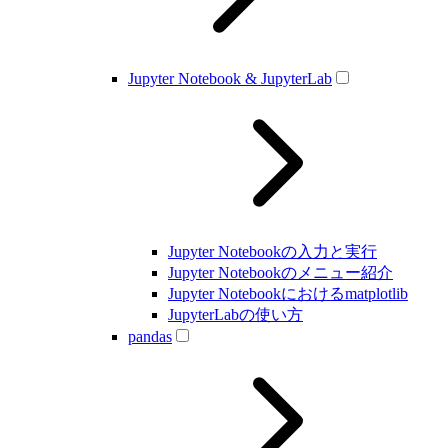
Jupyter Notebook & JupyterLab
Jupyter Notebookの入力と実行
Jupyter Notebookのメニュー紹介
Jupyter Notebookにおけるmatplotlib
JupyterLabの使い方
pandas