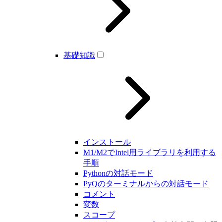
基礎知識
インストール
M1/M2でIntel用ライブラリを利用する
手順
Pythonの対話モード
PyQのターミナルからの対話モード
コメント
変数
スコープ