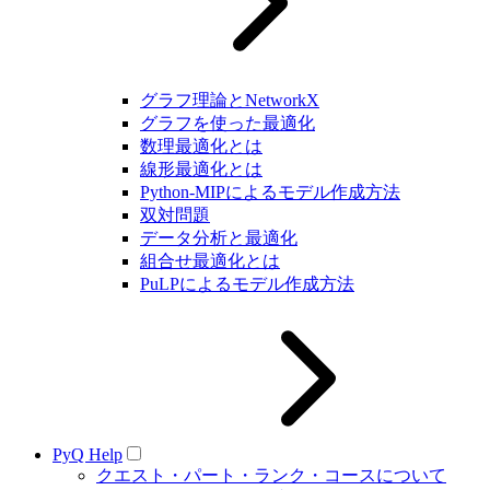
グラフ理論とNetworkX
グラフを使った最適化
数理最適化とは
線形最適化とは
Python-MIPによるモデル作成方法
双対問題
データ分析と最適化
組合せ最適化とは
PuLPによるモデル作成方法
PyQ Help
クエスト・パート・ランク・コースについて