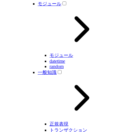
モジュール
モジュール
datetime
random
一般知識
正規表現
トランザクション