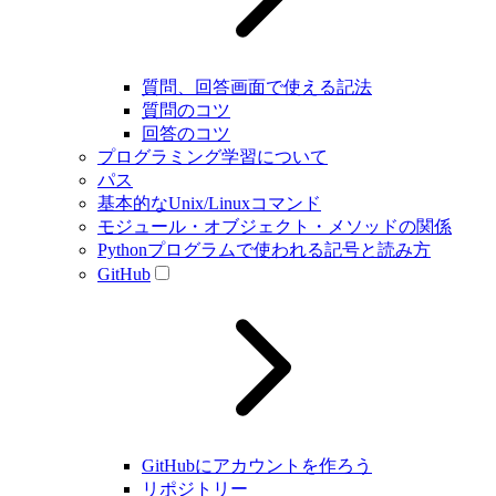
質問、回答画面で使える記法
質問のコツ
回答のコツ
プログラミング学習について
パス
基本的なUnix/Linuxコマンド
モジュール・オブジェクト・メソッドの関係
Pythonプログラムで使われる記号と読み方
GitHub
GitHubにアカウントを作ろう
リポジトリー