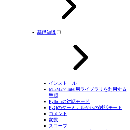
基礎知識
インストール
M1/M2でIntel用ライブラリを利用する
手順
Pythonの対話モード
PyQのターミナルからの対話モード
コメント
変数
スコープ