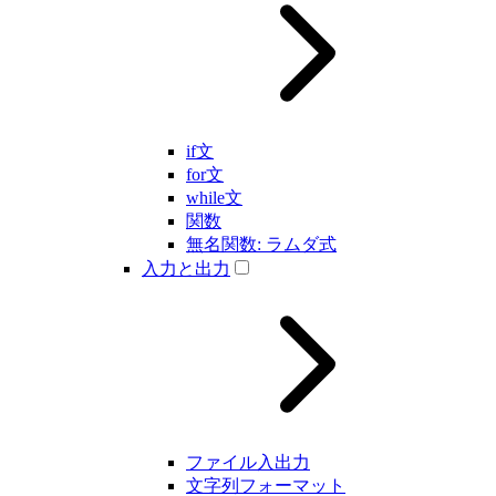
if文
for文
while文
関数
無名関数: ラムダ式
入力と出力
ファイル入出力
文字列フォーマット