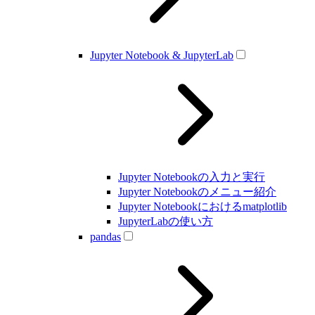
Jupyter Notebook & JupyterLab
Jupyter Notebookの入力と実行
Jupyter Notebookのメニュー紹介
Jupyter Notebookにおけるmatplotlib
JupyterLabの使い方
pandas