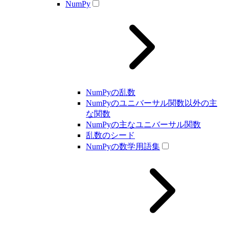
NumPy
NumPyの乱数
NumPyのユニバーサル関数以外の主
な関数
NumPyの主なユニバーサル関数
乱数のシード
NumPyの数学用語集