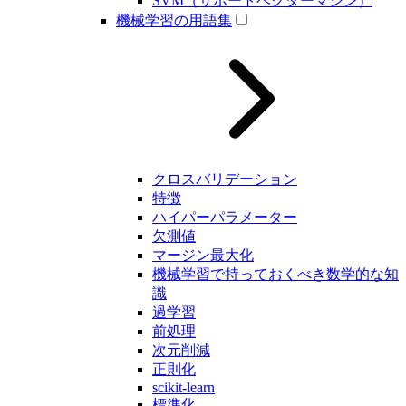
SVM（サポートベクターマシン）
機械学習の用語集
クロスバリデーション
特徴
ハイパーパラメーター
欠測値
マージン最大化
機械学習で持っておくべき数学的な知
識
過学習
前処理
次元削減
正則化
scikit-learn
標準化