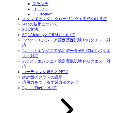
ブランチ
コミット
Pull Request
スクレイピング、クローリングする時の注意点
Webの技術について
SQL文法
SQLAlchemyとORM について
Python 3 エンジニア認定基礎試験 PyQクエスト対
応
Python 3 エンジニア認定データ分析試験 PyQクエ
スト対応
Python 3 エンジニア認定実践試験 PyQクエスト対
応
コーディング規約とPEP 8
統計量のクラスの説明
応用力をつける学習方法の紹介
Python Fireについて