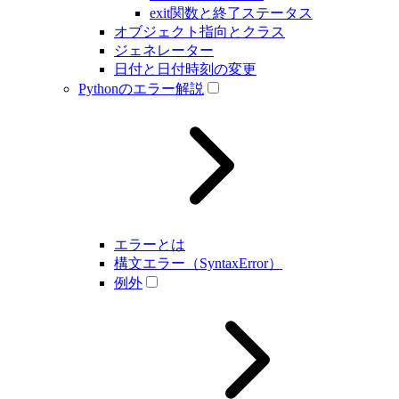
exit関数と終了ステータス
オブジェクト指向とクラス
ジェネレーター
日付と日付時刻の変更
Pythonのエラー解説
エラーとは
構文エラー（SyntaxError）
例外