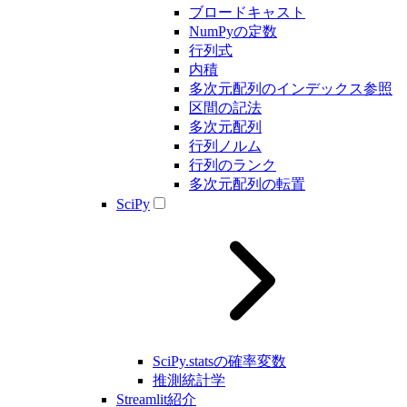
ブロードキャスト
NumPyの定数
行列式
内積
多次元配列のインデックス参照
区間の記法
多次元配列
行列ノルム
行列のランク
多次元配列の転置
SciPy
SciPy.statsの確率変数
推測統計学
Streamlit紹介