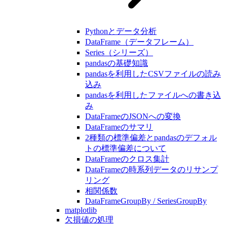
Pythonとデータ分析
DataFrame（データフレーム）
Series（シリーズ）
pandasの基礎知識
pandasを利用したCSVファイルの読み
込み
pandasを利用したファイルへの書き込
み
DataFrameのJSONへの変換
DataFrameのサマリ
2種類の標準偏差とpandasのデフォル
トの標準偏差について
DataFrameのクロス集計
DataFrameの時系列データのリサンプ
リング
相関係数
DataFrameGroupBy / SeriesGroupBy
matplotlib
欠損値の処理