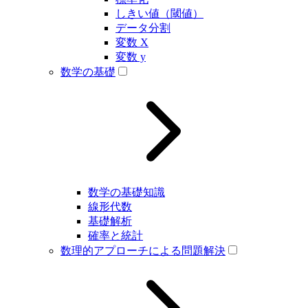
しきい値（閾値）
データ分割
変数 X
変数 y
数学の基礎
数学の基礎知識
線形代数
基礎解析
確率と統計
数理的アプローチによる問題解決