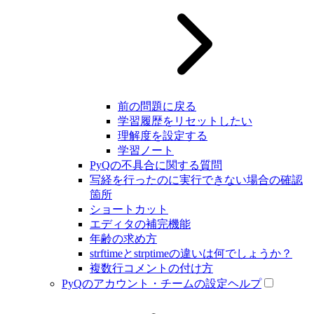
前の問題に戻る
学習履歴をリセットしたい
理解度を設定する
学習ノート
PyQの不具合に関する質問
写経を行ったのに実行できない場合の確認
箇所
ショートカット
エディタの補完機能
年齢の求め方
strftimeとstrptimeの違いは何でしょうか？
複数行コメントの付け方
PyQのアカウント・チームの設定ヘルプ