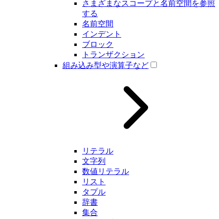
さまざまなスコープと名前空間を参照
する
名前空間
インデント
ブロック
トランザクション
組み込み型や演算子など
リテラル
文字列
数値リテラル
リスト
タプル
辞書
集合