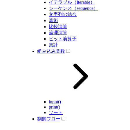
イテラブル（Iterable）
シーケンス（sequence）
文字列の結合
算術
比較演算
論理演算
ビット演算子
集計
組み込み関数
input()
print()
ソート
制御フロー