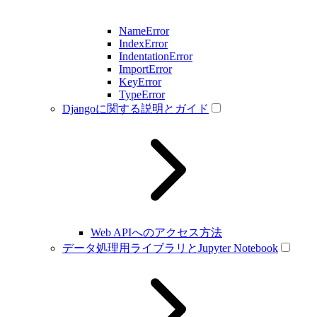
NameError
IndexError
IndentationError
ImportError
KeyError
TypeError
Djangoに関する説明とガイド
Web APIへのアクセス方法
データ処理用ライブラリとJupyter Notebook