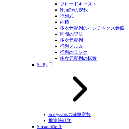
ブロードキャスト
NumPyの定数
行列式
内積
多次元配列のインデックス参照
区間の記法
多次元配列
行列ノルム
行列のランク
多次元配列の転置
SciPy
SciPy.statsの確率変数
推測統計学
Streamlit紹介