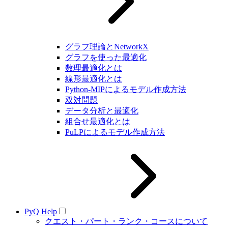
グラフ理論とNetworkX
グラフを使った最適化
数理最適化とは
線形最適化とは
Python-MIPによるモデル作成方法
双対問題
データ分析と最適化
組合せ最適化とは
PuLPによるモデル作成方法
PyQ Help
クエスト・パート・ランク・コースについて