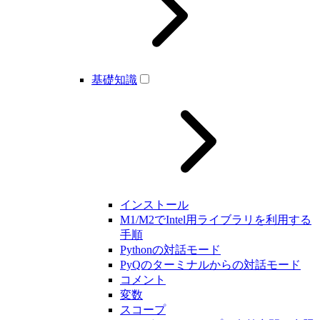
基礎知識
インストール
M1/M2でIntel用ライブラリを利用する
手順
Pythonの対話モード
PyQのターミナルからの対話モード
コメント
変数
スコープ