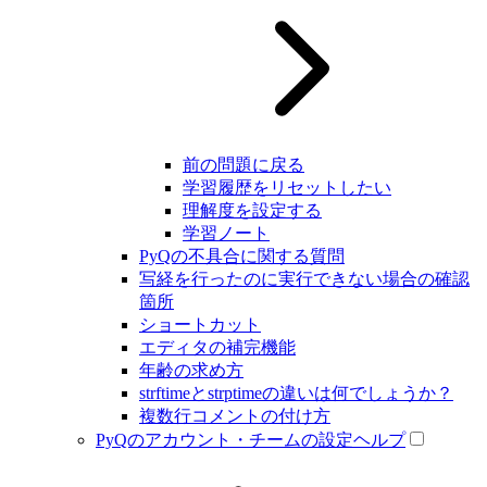
前の問題に戻る
学習履歴をリセットしたい
理解度を設定する
学習ノート
PyQの不具合に関する質問
写経を行ったのに実行できない場合の確認
箇所
ショートカット
エディタの補完機能
年齢の求め方
strftimeとstrptimeの違いは何でしょうか？
複数行コメントの付け方
PyQのアカウント・チームの設定ヘルプ