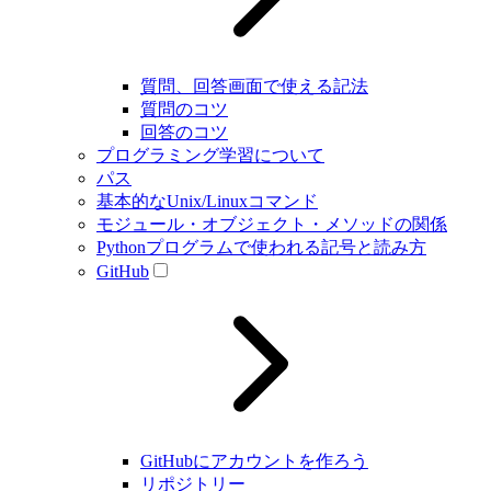
質問、回答画面で使える記法
質問のコツ
回答のコツ
プログラミング学習について
パス
基本的なUnix/Linuxコマンド
モジュール・オブジェクト・メソッドの関係
Pythonプログラムで使われる記号と読み方
GitHub
GitHubにアカウントを作ろう
リポジトリー