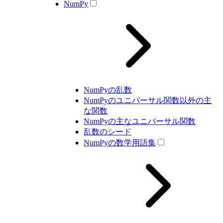
NumPy
NumPyの乱数
NumPyのユニバーサル関数以外の主
な関数
NumPyの主なユニバーサル関数
乱数のシード
NumPyの数学用語集