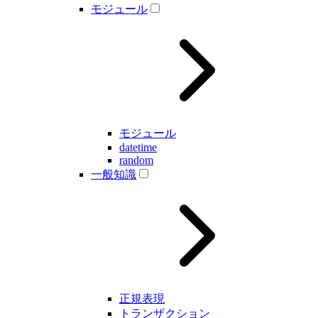
モジュール
モジュール
datetime
random
一般知識
正規表現
トランザクション