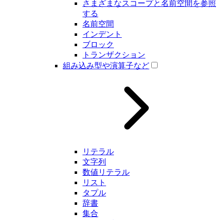
さまざまなスコープと名前空間を参照
する
名前空間
インデント
ブロック
トランザクション
組み込み型や演算子など
リテラル
文字列
数値リテラル
リスト
タプル
辞書
集合