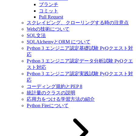
ブランチ
コミット
Pull Request
スクレイピング、クローリングする時の注意点
Webの技術について
SQL文法
SQLAlchemyとORM について
Python 3 エンジニア認定基礎試験 PyQクエスト対
応
Python 3 エンジニア認定データ分析試験 PyQクエ
スト対応
Python 3 エンジニア認定実践試験 PyQクエスト対
応
コーディング規約とPEP 8
統計量のクラスの説明
応用力をつける学習方法の紹介
Python Fireについて