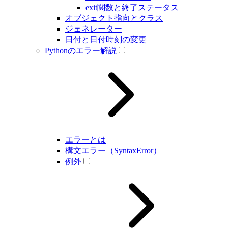
exit関数と終了ステータス
オブジェクト指向とクラス
ジェネレーター
日付と日付時刻の変更
Pythonのエラー解説
エラーとは
構文エラー（SyntaxError）
例外