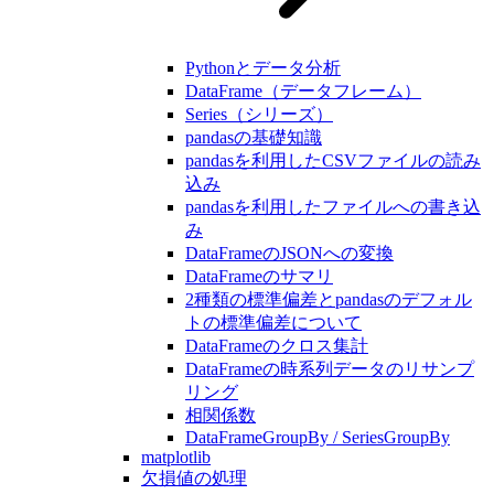
Pythonとデータ分析
DataFrame（データフレーム）
Series（シリーズ）
pandasの基礎知識
pandasを利用したCSVファイルの読み
込み
pandasを利用したファイルへの書き込
み
DataFrameのJSONへの変換
DataFrameのサマリ
2種類の標準偏差とpandasのデフォル
トの標準偏差について
DataFrameのクロス集計
DataFrameの時系列データのリサンプ
リング
相関係数
DataFrameGroupBy / SeriesGroupBy
matplotlib
欠損値の処理