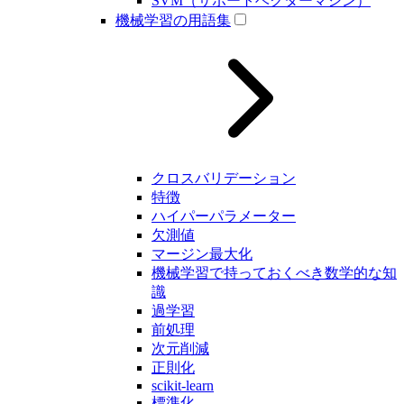
SVM（サポートベクターマシン）
機械学習の用語集
クロスバリデーション
特徴
ハイパーパラメーター
欠測値
マージン最大化
機械学習で持っておくべき数学的な知
識
過学習
前処理
次元削減
正則化
scikit-learn
標準化