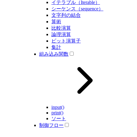
イテラブル（Iterable）
シーケンス（sequence）
文字列の結合
算術
比較演算
論理演算
ビット演算子
集計
組み込み関数
input()
print()
ソート
制御フロー