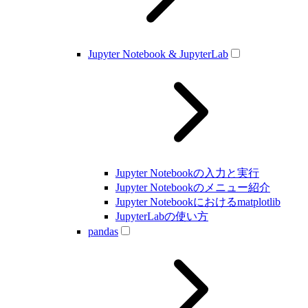
Jupyter Notebook & JupyterLab
Jupyter Notebookの入力と実行
Jupyter Notebookのメニュー紹介
Jupyter Notebookにおけるmatplotlib
JupyterLabの使い方
pandas