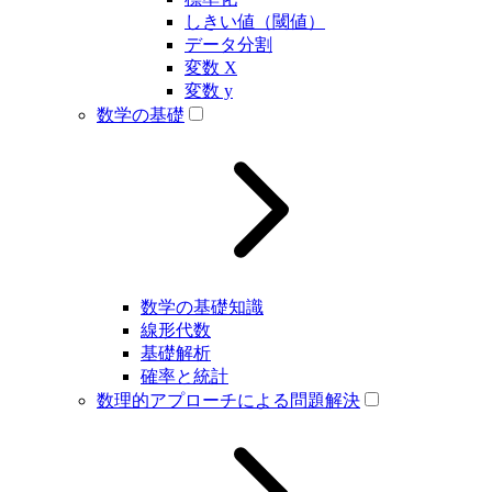
しきい値（閾値）
データ分割
変数 X
変数 y
数学の基礎
数学の基礎知識
線形代数
基礎解析
確率と統計
数理的アプローチによる問題解決