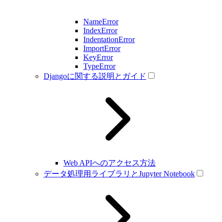
NameError
IndexError
IndentationError
ImportError
KeyError
TypeError
Djangoに関する説明とガイド
Web APIへのアクセス方法
データ処理用ライブラリとJupyter Notebook