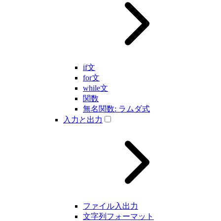
if文
for文
while文
関数
無名関数: ラムダ式
入力と出力
ファイル入出力
文字列フォーマット