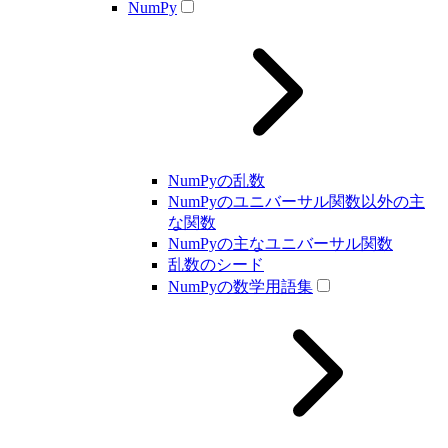
NumPy
NumPyの乱数
NumPyのユニバーサル関数以外の主
な関数
NumPyの主なユニバーサル関数
乱数のシード
NumPyの数学用語集