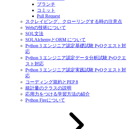
ブランチ
コミット
Pull Request
スクレイピング、クローリングする時の注意点
Webの技術について
SQL文法
SQLAlchemyとORM について
Python 3 エンジニア認定基礎試験 PyQクエスト対
応
Python 3 エンジニア認定データ分析試験 PyQクエ
スト対応
Python 3 エンジニア認定実践試験 PyQクエスト対
応
コーディング規約とPEP 8
統計量のクラスの説明
応用力をつける学習方法の紹介
Python Fireについて