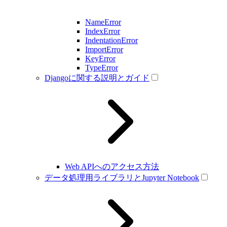
NameError
IndexError
IndentationError
ImportError
KeyError
TypeError
Djangoに関する説明とガイド
Web APIへのアクセス方法
データ処理用ライブラリとJupyter Notebook