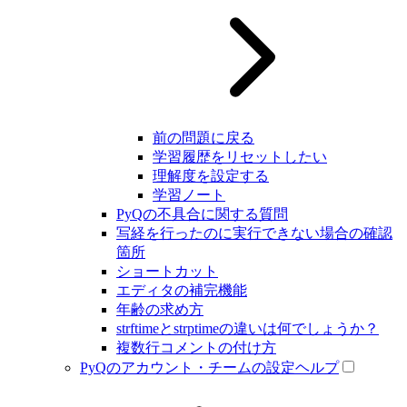
前の問題に戻る
学習履歴をリセットしたい
理解度を設定する
学習ノート
PyQの不具合に関する質問
写経を行ったのに実行できない場合の確認
箇所
ショートカット
エディタの補完機能
年齢の求め方
strftimeとstrptimeの違いは何でしょうか？
複数行コメントの付け方
PyQのアカウント・チームの設定ヘルプ