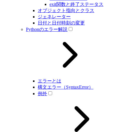
exit関数と終了ステータス
オブジェクト指向とクラス
ジェネレーター
日付と日付時刻の変更
Pythonのエラー解説
エラーとは
構文エラー（SyntaxError）
例外