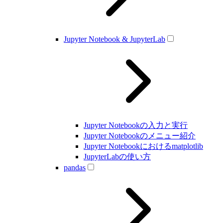
Jupyter Notebook & JupyterLab
Jupyter Notebookの入力と実行
Jupyter Notebookのメニュー紹介
Jupyter Notebookにおけるmatplotlib
JupyterLabの使い方
pandas