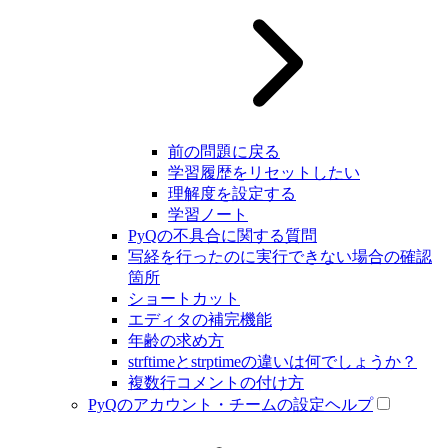
前の問題に戻る
学習履歴をリセットしたい
理解度を設定する
学習ノート
PyQの不具合に関する質問
写経を行ったのに実行できない場合の確認
箇所
ショートカット
エディタの補完機能
年齢の求め方
strftimeとstrptimeの違いは何でしょうか？
複数行コメントの付け方
PyQのアカウント・チームの設定ヘルプ