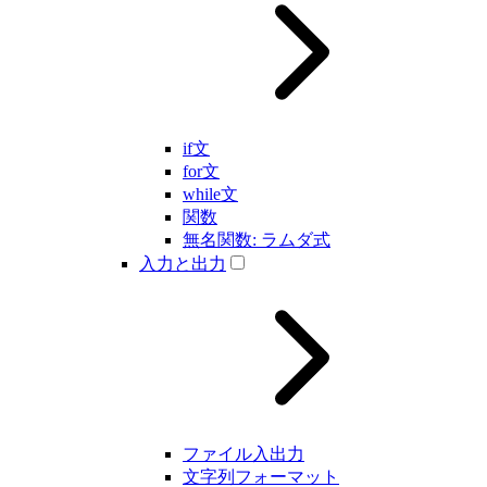
if文
for文
while文
関数
無名関数: ラムダ式
入力と出力
ファイル入出力
文字列フォーマット