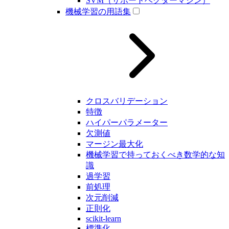
SVM（サポートベクターマシン）
機械学習の用語集
クロスバリデーション
特徴
ハイパーパラメーター
欠測値
マージン最大化
機械学習で持っておくべき数学的な知
識
過学習
前処理
次元削減
正則化
scikit-learn
標準化