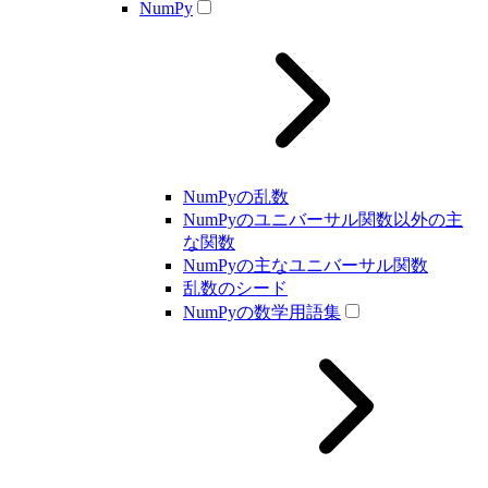
NumPy
NumPyの乱数
NumPyのユニバーサル関数以外の主
な関数
NumPyの主なユニバーサル関数
乱数のシード
NumPyの数学用語集