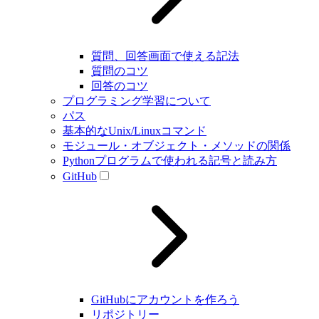
質問、回答画面で使える記法
質問のコツ
回答のコツ
プログラミング学習について
パス
基本的なUnix/Linuxコマンド
モジュール・オブジェクト・メソッドの関係
Pythonプログラムで使われる記号と読み方
GitHub
GitHubにアカウントを作ろう
リポジトリー