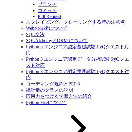
ブランチ
コミット
Pull Request
スクレイピング、クローリングする時の注意点
Webの技術について
SQL文法
SQLAlchemyとORM について
Python 3 エンジニア認定基礎試験 PyQクエスト対
応
Python 3 エンジニア認定データ分析試験 PyQクエ
スト対応
Python 3 エンジニア認定実践試験 PyQクエスト対
応
コーディング規約とPEP 8
統計量のクラスの説明
応用力をつける学習方法の紹介
Python Fireについて