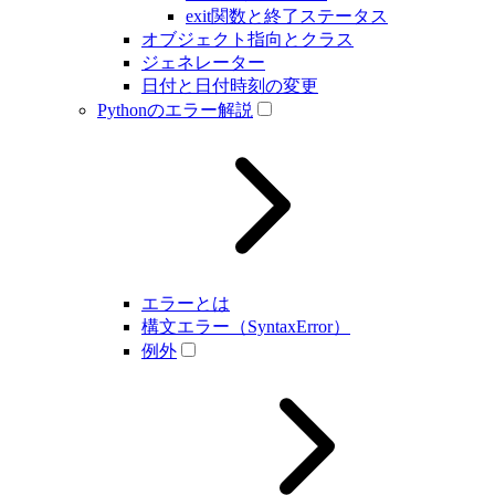
exit関数と終了ステータス
オブジェクト指向とクラス
ジェネレーター
日付と日付時刻の変更
Pythonのエラー解説
エラーとは
構文エラー（SyntaxError）
例外