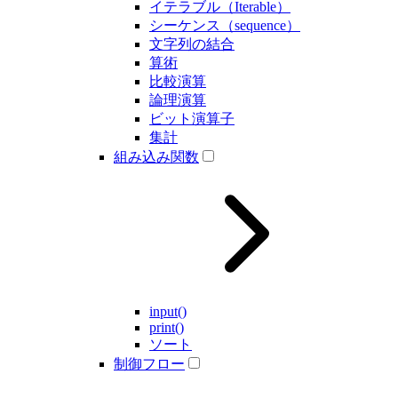
イテラブル（Iterable）
シーケンス（sequence）
文字列の結合
算術
比較演算
論理演算
ビット演算子
集計
組み込み関数
input()
print()
ソート
制御フロー