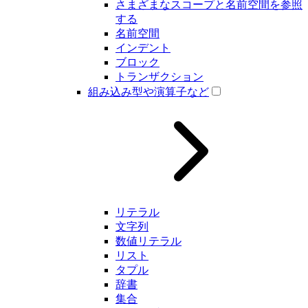
さまざまなスコープと名前空間を参照
する
名前空間
インデント
ブロック
トランザクション
組み込み型や演算子など
リテラル
文字列
数値リテラル
リスト
タプル
辞書
集合