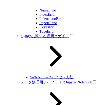
NameError
IndexError
IndentationError
ImportError
KeyError
TypeError
Djangoに関する説明とガイド
Web APIへのアクセス方法
データ処理用ライブラリとJupyter Notebook