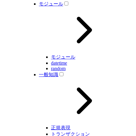
モジュール
モジュール
datetime
random
一般知識
正規表現
トランザクション