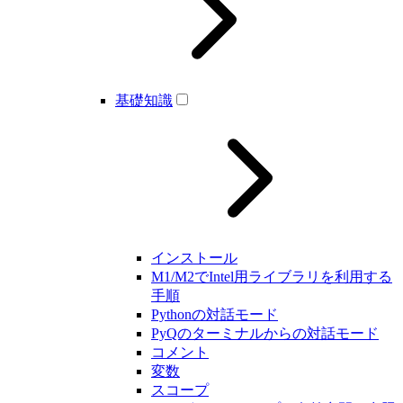
基礎知識
インストール
M1/M2でIntel用ライブラリを利用する
手順
Pythonの対話モード
PyQのターミナルからの対話モード
コメント
変数
スコープ