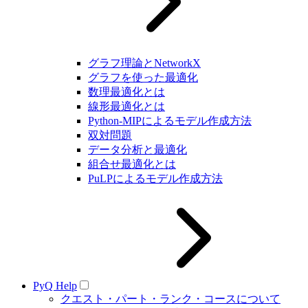
グラフ理論とNetworkX
グラフを使った最適化
数理最適化とは
線形最適化とは
Python-MIPによるモデル作成方法
双対問題
データ分析と最適化
組合せ最適化とは
PuLPによるモデル作成方法
PyQ Help
クエスト・パート・ランク・コースについて