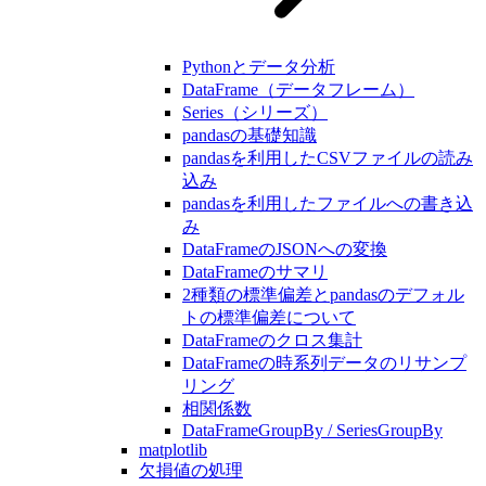
Pythonとデータ分析
DataFrame（データフレーム）
Series（シリーズ）
pandasの基礎知識
pandasを利用したCSVファイルの読み
込み
pandasを利用したファイルへの書き込
み
DataFrameのJSONへの変換
DataFrameのサマリ
2種類の標準偏差とpandasのデフォル
トの標準偏差について
DataFrameのクロス集計
DataFrameの時系列データのリサンプ
リング
相関係数
DataFrameGroupBy / SeriesGroupBy
matplotlib
欠損値の処理