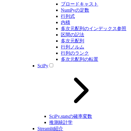
ブロードキャスト
NumPyの定数
行列式
内積
多次元配列のインデックス参照
区間の記法
多次元配列
行列ノルム
行列のランク
多次元配列の転置
SciPy
SciPy.statsの確率変数
推測統計学
Streamlit紹介