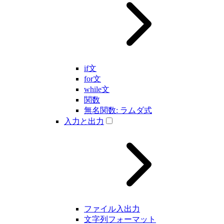
if文
for文
while文
関数
無名関数: ラムダ式
入力と出力
ファイル入出力
文字列フォーマット