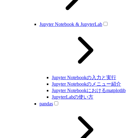
Jupyter Notebook & JupyterLab
Jupyter Notebookの入力と実行
Jupyter Notebookのメニュー紹介
Jupyter Notebookにおけるmatplotlib
JupyterLabの使い方
pandas