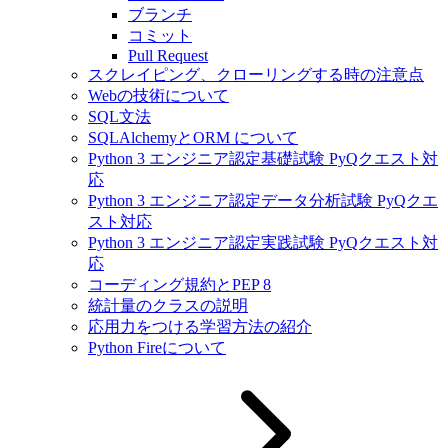
ブランチ
コミット
Pull Request
スクレイピング、クローリングする時の注意点
Webの技術について
SQL文法
SQLAlchemyとORM について
Python 3 エンジニア認定基礎試験 PyQクエスト対
応
Python 3 エンジニア認定データ分析試験 PyQクエ
スト対応
Python 3 エンジニア認定実践試験 PyQクエスト対
応
コーディング規約とPEP 8
統計量のクラスの説明
応用力をつける学習方法の紹介
Python Fireについて