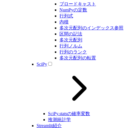
ブロードキャスト
NumPyの定数
行列式
内積
多次元配列のインデックス参照
区間の記法
多次元配列
行列ノルム
行列のランク
多次元配列の転置
SciPy
SciPy.statsの確率変数
推測統計学
Streamlit紹介