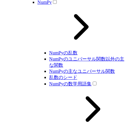
NumPy
NumPyの乱数
NumPyのユニバーサル関数以外の主
な関数
NumPyの主なユニバーサル関数
乱数のシード
NumPyの数学用語集