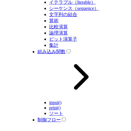
イテラブル（Iterable）
シーケンス（sequence）
文字列の結合
算術
比較演算
論理演算
ビット演算子
集計
組み込み関数
input()
print()
ソート
制御フロー