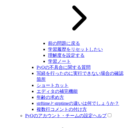
前の問題に戻る
学習履歴をリセットしたい
理解度を設定する
学習ノート
PyQの不具合に関する質問
写経を行ったのに実行できない場合の確認
箇所
ショートカット
エディタの補完機能
年齢の求め方
strftimeとstrptimeの違いは何でしょうか？
複数行コメントの付け方
PyQのアカウント・チームの設定ヘルプ