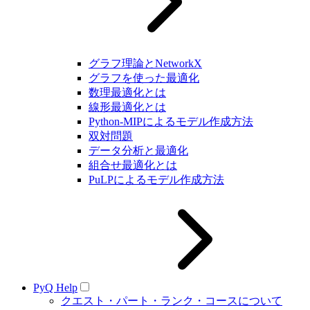
グラフ理論とNetworkX
グラフを使った最適化
数理最適化とは
線形最適化とは
Python-MIPによるモデル作成方法
双対問題
データ分析と最適化
組合せ最適化とは
PuLPによるモデル作成方法
PyQ Help
クエスト・パート・ランク・コースについて