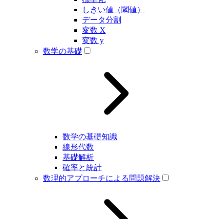
しきい値（閾値）
データ分割
変数 X
変数 y
数学の基礎
数学の基礎知識
線形代数
基礎解析
確率と統計
数理的アプローチによる問題解決