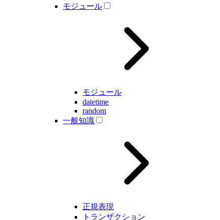
モジュール
モジュール
datetime
random
一般知識
正規表現
トランザクション