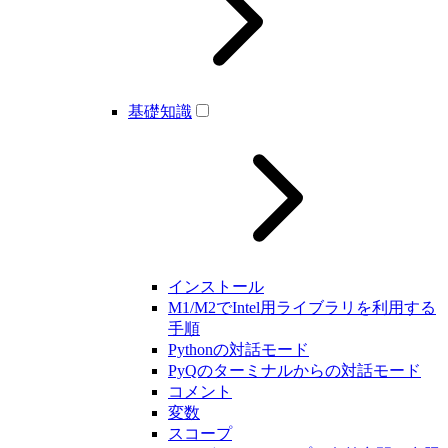
基礎知識
インストール
M1/M2でIntel用ライブラリを利用する
手順
Pythonの対話モード
PyQのターミナルからの対話モード
コメント
変数
スコープ