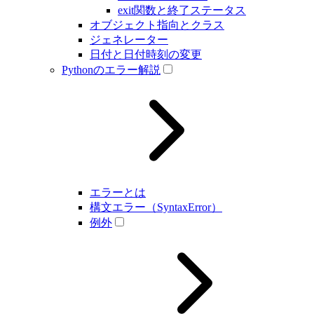
exit関数と終了ステータス
オブジェクト指向とクラス
ジェネレーター
日付と日付時刻の変更
Pythonのエラー解説
エラーとは
構文エラー（SyntaxError）
例外