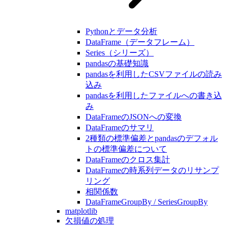
Pythonとデータ分析
DataFrame（データフレーム）
Series（シリーズ）
pandasの基礎知識
pandasを利用したCSVファイルの読み
込み
pandasを利用したファイルへの書き込
み
DataFrameのJSONへの変換
DataFrameのサマリ
2種類の標準偏差とpandasのデフォル
トの標準偏差について
DataFrameのクロス集計
DataFrameの時系列データのリサンプ
リング
相関係数
DataFrameGroupBy / SeriesGroupBy
matplotlib
欠損値の処理