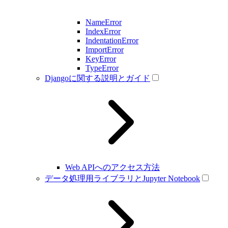
NameError
IndexError
IndentationError
ImportError
KeyError
TypeError
Djangoに関する説明とガイド
Web APIへのアクセス方法
データ処理用ライブラリとJupyter Notebook