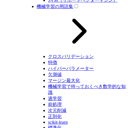
SVM（サポートベクターマシン）
機械学習の用語集
クロスバリデーション
特徴
ハイパーパラメーター
欠測値
マージン最大化
機械学習で持っておくべき数学的な知
識
過学習
前処理
次元削減
正則化
scikit-learn
標準化