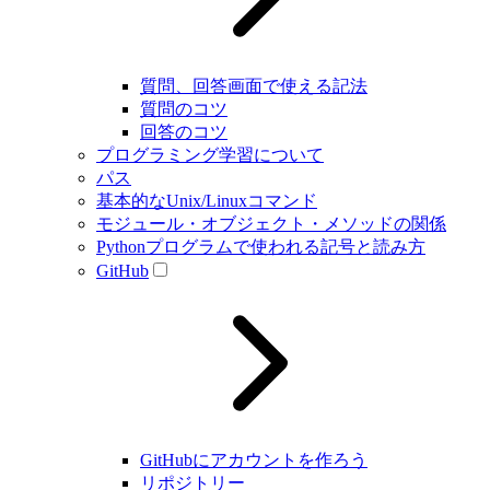
質問、回答画面で使える記法
質問のコツ
回答のコツ
プログラミング学習について
パス
基本的なUnix/Linuxコマンド
モジュール・オブジェクト・メソッドの関係
Pythonプログラムで使われる記号と読み方
GitHub
GitHubにアカウントを作ろう
リポジトリー