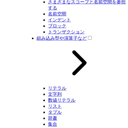
さまざまなスコープと名前空間を参照
する
名前空間
インデント
ブロック
トランザクション
組み込み型や演算子など
リテラル
文字列
数値リテラル
リスト
タプル
辞書
集合