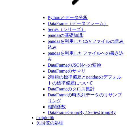
Pythonとデータ分析
DataFrame（データフレーム）
Series（シリーズ）
pandasの基礎知識
pandasを利用したCSVファイルの読み
込み
pandasを利用したファイルへの書き込
み
DataFrameのJSONへの変換
DataFrameのサマリ
2種類の標準偏差とpandasのデフォル
トの標準偏差について
DataFrameのクロス集計
DataFrameの時系列データのリサンプ
リング
相関係数
DataFrameGroupBy / SeriesGroupBy
matplotlib
欠損値の処理