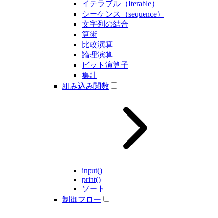
イテラブル（Iterable）
シーケンス（sequence）
文字列の結合
算術
比較演算
論理演算
ビット演算子
集計
組み込み関数
input()
print()
ソート
制御フロー