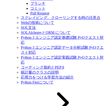
ブランチ
コミット
Pull Request
スクレイピング、クローリングする時の注意点
Webの技術について
SQL文法
SQLAlchemyとORM について
Python 3 エンジニア認定基礎試験 PyQクエスト対
応
Python 3 エンジニア認定データ分析試験 PyQクエ
スト対応
Python 3 エンジニア認定実践試験 PyQクエスト対
応
コーディング規約とPEP 8
統計量のクラスの説明
応用力をつける学習方法の紹介
Python Fireについて