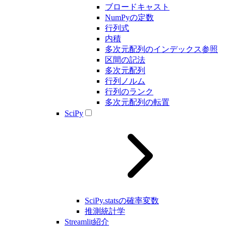
ブロードキャスト
NumPyの定数
行列式
内積
多次元配列のインデックス参照
区間の記法
多次元配列
行列ノルム
行列のランク
多次元配列の転置
SciPy
SciPy.statsの確率変数
推測統計学
Streamlit紹介