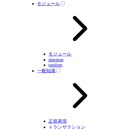
モジュール
モジュール
datetime
random
一般知識
正規表現
トランザクション