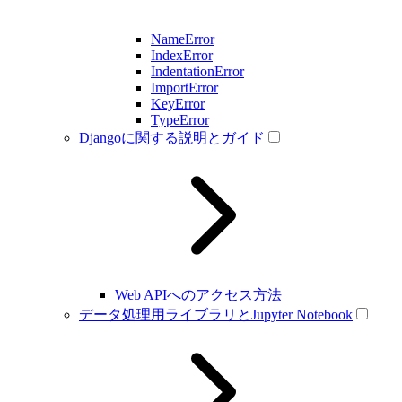
NameError
IndexError
IndentationError
ImportError
KeyError
TypeError
Djangoに関する説明とガイド
Web APIへのアクセス方法
データ処理用ライブラリとJupyter Notebook