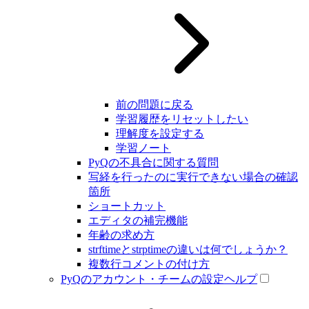
前の問題に戻る
学習履歴をリセットしたい
理解度を設定する
学習ノート
PyQの不具合に関する質問
写経を行ったのに実行できない場合の確認
箇所
ショートカット
エディタの補完機能
年齢の求め方
strftimeとstrptimeの違いは何でしょうか？
複数行コメントの付け方
PyQのアカウント・チームの設定ヘルプ