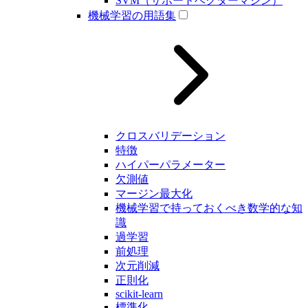
SVM（サポートベクターマシン）
機械学習の用語集
クロスバリデーション
特徴
ハイパーパラメーター
欠測値
マージン最大化
機械学習で持っておくべき数学的な知
識
過学習
前処理
次元削減
正則化
scikit-learn
標準化