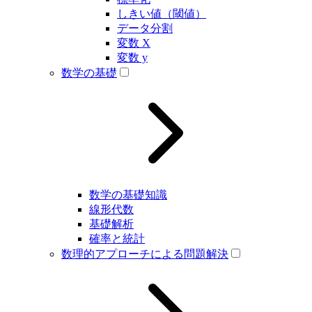
しきい値（閾値）
データ分割
変数 X
変数 y
数学の基礎
数学の基礎知識
線形代数
基礎解析
確率と統計
数理的アプローチによる問題解決