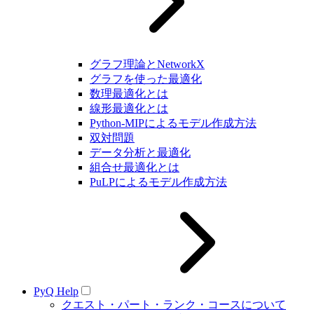
グラフ理論とNetworkX
グラフを使った最適化
数理最適化とは
線形最適化とは
Python-MIPによるモデル作成方法
双対問題
データ分析と最適化
組合せ最適化とは
PuLPによるモデル作成方法
PyQ Help
クエスト・パート・ランク・コースについて