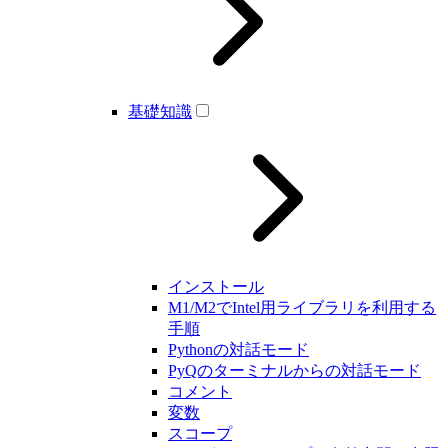
基礎知識
インストール
M1/M2でIntel用ライブラリを利用する
手順
Pythonの対話モード
PyQのターミナルからの対話モード
コメント
変数
スコープ