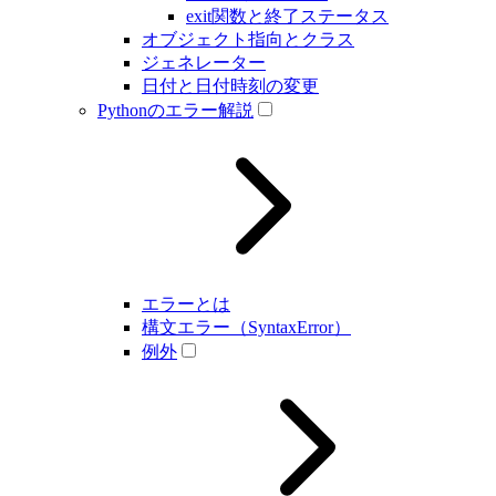
exit関数と終了ステータス
オブジェクト指向とクラス
ジェネレーター
日付と日付時刻の変更
Pythonのエラー解説
エラーとは
構文エラー（SyntaxError）
例外