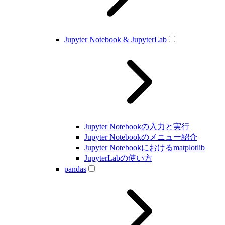
Jupyter Notebook & JupyterLab
Jupyter Notebookの入力と実行
Jupyter Notebookのメニュー紹介
Jupyter Notebookにおけるmatplotlib
JupyterLabの使い方
pandas