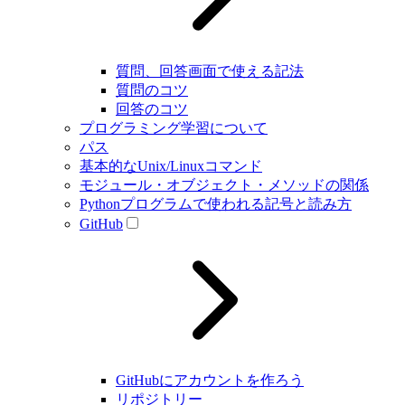
質問、回答画面で使える記法
質問のコツ
回答のコツ
プログラミング学習について
パス
基本的なUnix/Linuxコマンド
モジュール・オブジェクト・メソッドの関係
Pythonプログラムで使われる記号と読み方
GitHub
GitHubにアカウントを作ろう
リポジトリー