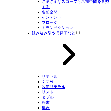
さまざまなスコープと名前空間を参照
する
名前空間
インデント
ブロック
トランザクション
組み込み型や演算子など
リテラル
文字列
数値リテラル
リスト
タプル
辞書
集合