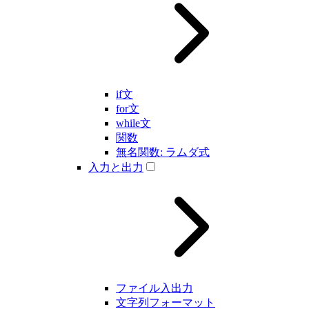
if文
for文
while文
関数
無名関数: ラムダ式
入力と出力
ファイル入出力
文字列フォーマット