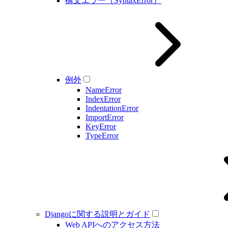
構文エラー（SyntaxError）
例外
NameError
IndexError
IndentationError
ImportError
KeyError
TypeError
Djangoに関する説明とガイド
Web APIへのアクセス方法