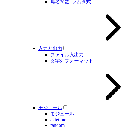
無名関数: ラムダ式
入力と出力
ファイル入出力
文字列フォーマット
モジュール
モジュール
datetime
random