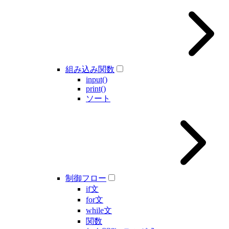
組み込み関数
input()
print()
ソート
制御フロー
if文
for文
while文
関数