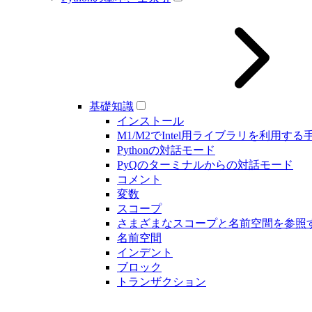
基礎知識
インストール
M1/M2でIntel用ライブラリを利用する
Pythonの対話モード
PyQのターミナルからの対話モード
コメント
変数
スコープ
さまざまなスコープと名前空間を参照
名前空間
インデント
ブロック
トランザクション