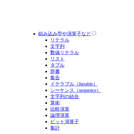
組み込み型や演算子など
リテラル
文字列
数値リテラル
リスト
タプル
辞書
集合
イテラブル（Iterable）
シーケンス（sequence）
文字列の結合
算術
比較演算
論理演算
ビット演算子
集計