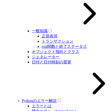
一般知識
正規表現
トランザクション
exit関数と終了ステータス
オブジェクト指向とクラス
ジェネレーター
日付と日付時刻の変更
Pythonのエラー解説
エラーとは