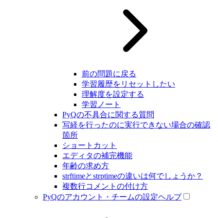
前の問題に戻る
学習履歴をリセットしたい
理解度を設定する
学習ノート
PyQの不具合に関する質問
写経を行ったのに実行できない場合の確認
箇所
ショートカット
エディタの補完機能
年齢の求め方
strftimeとstrptimeの違いは何でしょうか？
複数行コメントの付け方
PyQのアカウント・チームの設定ヘルプ