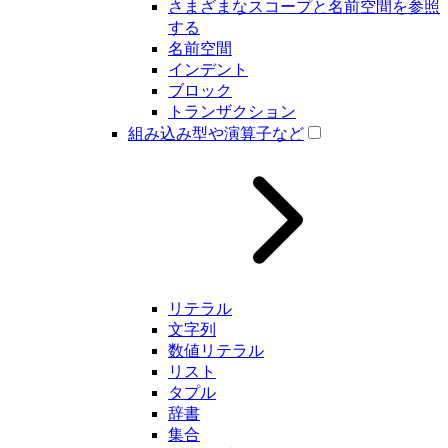
さまざまなスコープと名前空間を参照
する
名前空間
インデント
ブロック
トランザクション
組み込み型や演算子など
リテラル
文字列
数値リテラル
リスト
タプル
辞書
集合