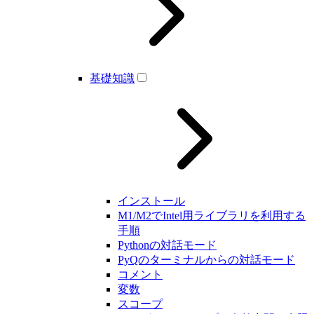
基礎知識
インストール
M1/M2でIntel用ライブラリを利用する
手順
Pythonの対話モード
PyQのターミナルからの対話モード
コメント
変数
スコープ