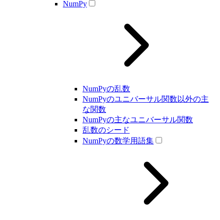
NumPy
NumPyの乱数
NumPyのユニバーサル関数以外の主
な関数
NumPyの主なユニバーサル関数
乱数のシード
NumPyの数学用語集