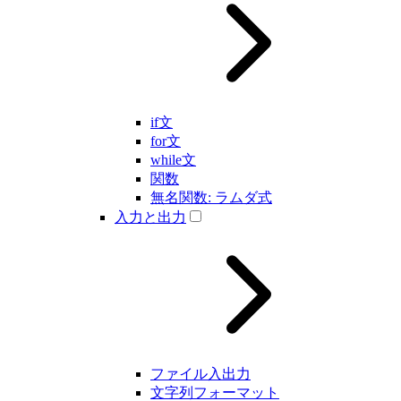
if文
for文
while文
関数
無名関数: ラムダ式
入力と出力
ファイル入出力
文字列フォーマット