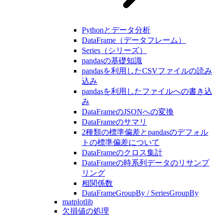
Pythonとデータ分析
DataFrame（データフレーム）
Series（シリーズ）
pandasの基礎知識
pandasを利用したCSVファイルの読み
込み
pandasを利用したファイルへの書き込
み
DataFrameのJSONへの変換
DataFrameのサマリ
2種類の標準偏差とpandasのデフォル
トの標準偏差について
DataFrameのクロス集計
DataFrameの時系列データのリサンプ
リング
相関係数
DataFrameGroupBy / SeriesGroupBy
matplotlib
欠損値の処理