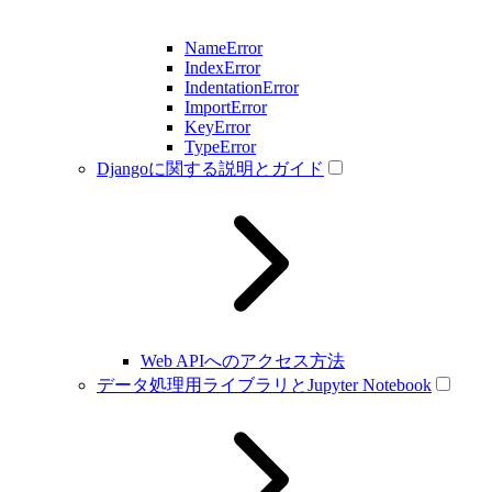
NameError
IndexError
IndentationError
ImportError
KeyError
TypeError
Djangoに関する説明とガイド
Web APIへのアクセス方法
データ処理用ライブラリとJupyter Notebook