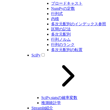
ブロードキャスト
NumPyの定数
行列式
内積
多次元配列のインデックス参照
区間の記法
多次元配列
行列ノルム
行列のランク
多次元配列の転置
SciPy
SciPy.statsの確率変数
推測統計学
Streamlit紹介