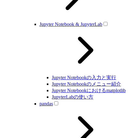
Jupyter Notebook & JupyterLab
Jupyter Notebookの入力と実行
Jupyter Notebookのメニュー紹介
Jupyter Notebookにおけるmatplotlib
JupyterLabの使い方
pandas