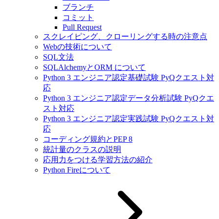
ブランチ
コミット
Pull Request
スクレイピング、クローリングする時の注意点
Webの技術について
SQL文法
SQLAlchemyとORM について
Python 3 エンジニア認定基礎試験 PyQクエスト対
応
Python 3 エンジニア認定データ分析試験 PyQクエ
スト対応
Python 3 エンジニア認定実践試験 PyQクエスト対
応
コーディング規約とPEP 8
統計量のクラスの説明
応用力をつける学習方法の紹介
Python Fireについて