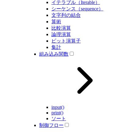
イテラブル（Iterable）
シーケンス（sequence）
文字列の結合
算術
比較演算
論理演算
ビット演算子
集計
組み込み関数
input()
print()
ソート
制御フロー