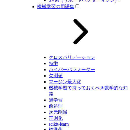
SVM（サポートベクターマシン）
機械学習の用語集
クロスバリデーション
特徴
ハイパーパラメーター
欠測値
マージン最大化
機械学習で持っておくべき数学的な知
識
過学習
前処理
次元削減
正則化
scikit-learn
標準化