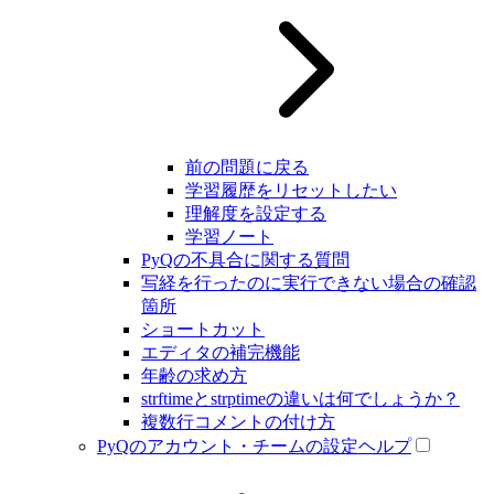
前の問題に戻る
学習履歴をリセットしたい
理解度を設定する
学習ノート
PyQの不具合に関する質問
写経を行ったのに実行できない場合の確認
箇所
ショートカット
エディタの補完機能
年齢の求め方
strftimeとstrptimeの違いは何でしょうか？
複数行コメントの付け方
PyQのアカウント・チームの設定ヘルプ