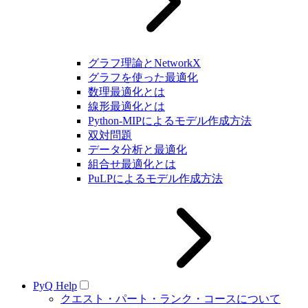
グラフ理論とNetworkX
グラフを使った最適化
数理最適化とは
線形最適化とは
Python-MIPによるモデル作成方法
双対問題
データ分析と最適化
組合せ最適化とは
PuLPによるモデル作成方法
PyQ Help
クエスト・パート・ランク・コースについて