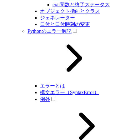
exit関数と終了ステータス
オブジェクト指向とクラス
ジェネレーター
日付と日付時刻の変更
Pythonのエラー解説
エラーとは
構文エラー（SyntaxError）
例外