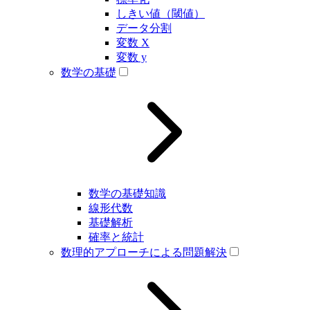
しきい値（閾値）
データ分割
変数 X
変数 y
数学の基礎
数学の基礎知識
線形代数
基礎解析
確率と統計
数理的アプローチによる問題解決