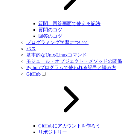
質問、回答画面で使える記法
質問のコツ
回答のコツ
プログラミング学習について
パス
基本的なUnix/Linuxコマンド
モジュール・オブジェクト・メソッドの関係
Pythonプログラムで使われる記号と読み方
GitHub
GitHubにアカウントを作ろう
リポジトリー