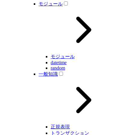
モジュール
モジュール
datetime
random
一般知識
正規表現
トランザクション