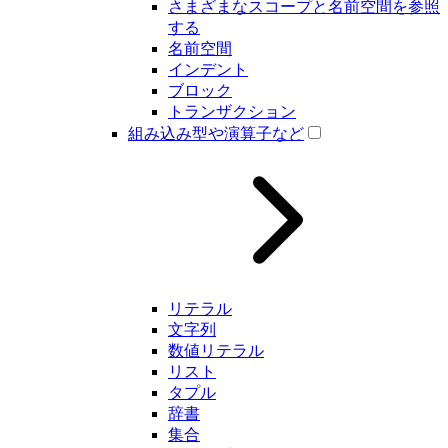
さまざまなスコープと名前空間を参照
する
名前空間
インデント
ブロック
トランザクション
組み込み型や演算子など
リテラル
文字列
数値リテラル
リスト
タプル
辞書
集合