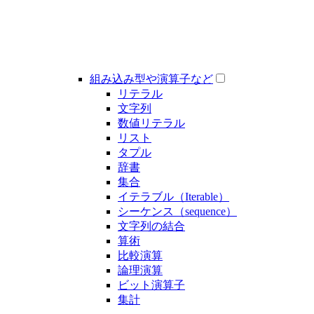
組み込み型や演算子など
リテラル
文字列
数値リテラル
リスト
タプル
辞書
集合
イテラブル（Iterable）
シーケンス（sequence）
文字列の結合
算術
比較演算
論理演算
ビット演算子
集計