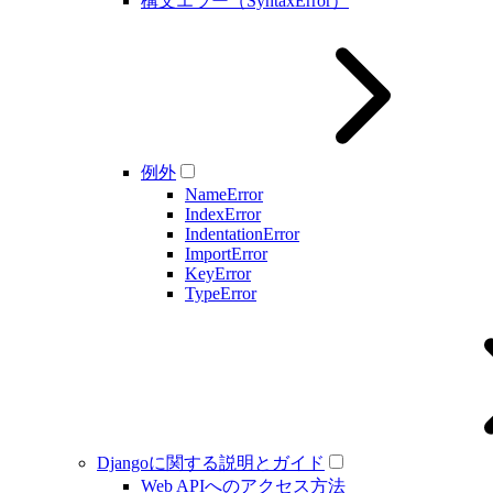
構文エラー（SyntaxError）
例外
NameError
IndexError
IndentationError
ImportError
KeyError
TypeError
Djangoに関する説明とガイド
Web APIへのアクセス方法