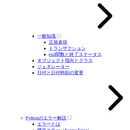
一般知識
正規表現
トランザクション
exit関数と終了ステータス
オブジェクト指向とクラス
ジェネレーター
日付と日付時刻の変更
Pythonのエラー解説
エラーとは