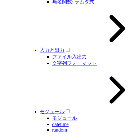
無名関数: ラムダ式
入力と出力
ファイル入出力
文字列フォーマット
モジュール
モジュール
datetime
random