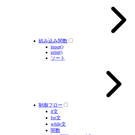
組み込み関数
input()
print()
ソート
制御フロー
if文
for文
while文
関数