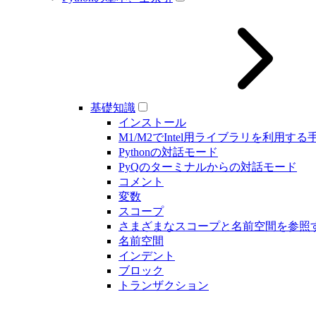
基礎知識
インストール
M1/M2でIntel用ライブラリを利用する
Pythonの対話モード
PyQのターミナルからの対話モード
コメント
変数
スコープ
さまざまなスコープと名前空間を参照
名前空間
インデント
ブロック
トランザクション