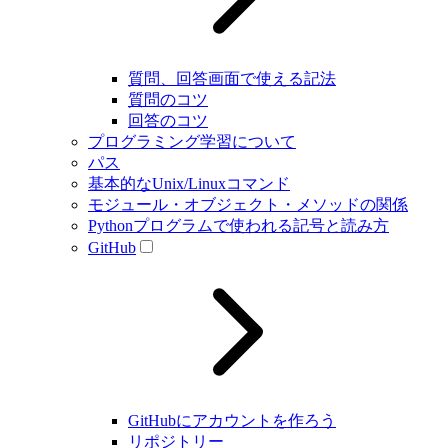
質問、回答画面で使える記法
質問のコツ
回答のコツ
プログラミング学習について
パス
基本的なUnix/Linuxコマンド
モジュール・オブジェクト・メソッドの関係
Pythonプログラムで使われる記号と読み方
GitHub
GitHubにアカウントを作ろう
リポジトリー