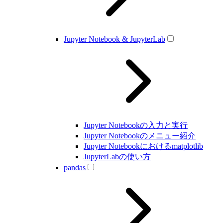
Jupyter Notebook & JupyterLab
Jupyter Notebookの入力と実行
Jupyter Notebookのメニュー紹介
Jupyter Notebookにおけるmatplotlib
JupyterLabの使い方
pandas