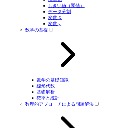
しきい値（閾値）
データ分割
変数 X
変数 y
数学の基礎
数学の基礎知識
線形代数
基礎解析
確率と統計
数理的アプローチによる問題解決