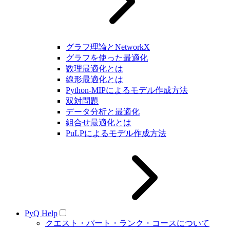
グラフ理論とNetworkX
グラフを使った最適化
数理最適化とは
線形最適化とは
Python-MIPによるモデル作成方法
双対問題
データ分析と最適化
組合せ最適化とは
PuLPによるモデル作成方法
PyQ Help
クエスト・パート・ランク・コースについて