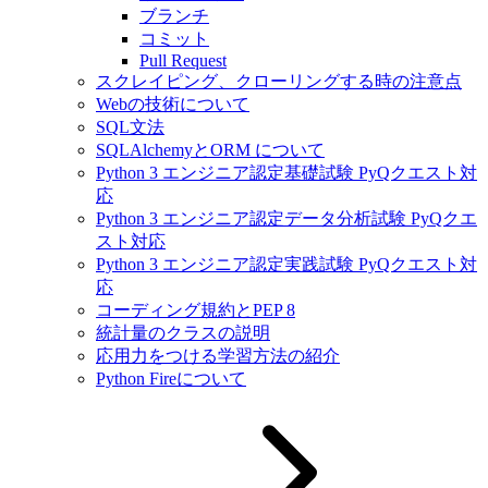
ブランチ
コミット
Pull Request
スクレイピング、クローリングする時の注意点
Webの技術について
SQL文法
SQLAlchemyとORM について
Python 3 エンジニア認定基礎試験 PyQクエスト対
応
Python 3 エンジニア認定データ分析試験 PyQクエ
スト対応
Python 3 エンジニア認定実践試験 PyQクエスト対
応
コーディング規約とPEP 8
統計量のクラスの説明
応用力をつける学習方法の紹介
Python Fireについて