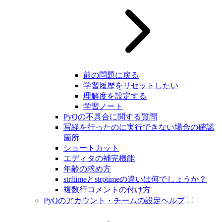
前の問題に戻る
学習履歴をリセットしたい
理解度を設定する
学習ノート
PyQの不具合に関する質問
写経を行ったのに実行できない場合の確認
箇所
ショートカット
エディタの補完機能
年齢の求め方
strftimeとstrptimeの違いは何でしょうか？
複数行コメントの付け方
PyQのアカウント・チームの設定ヘルプ