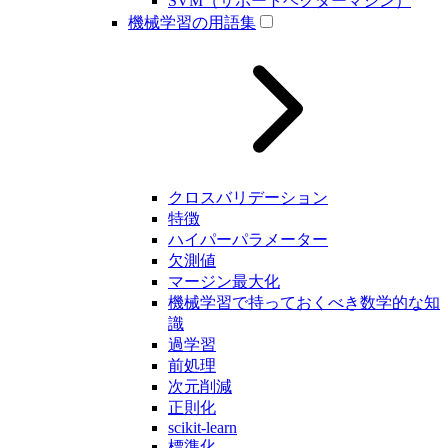
SVM（サポートベクターマシン）
機械学習の用語集
クロスバリデーション
特徴
ハイパーパラメーター
欠測値
マージン最大化
機械学習で持っておくべき数学的な知
識
過学習
前処理
次元削減
正則化
scikit-learn
標準化