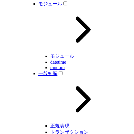
モジュール
モジュール
datetime
random
一般知識
正規表現
トランザクション