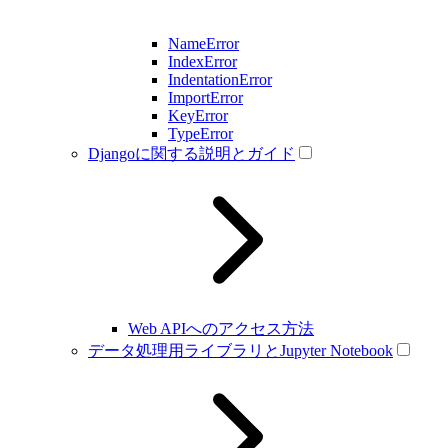
NameError
IndexError
IndentationError
ImportError
KeyError
TypeError
Djangoに関する説明とガイド
Web APIへのアクセス方法
データ処理用ライブラリとJupyter Notebook