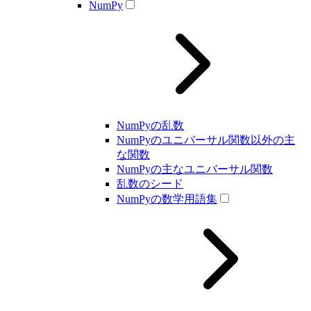
NumPy
NumPyの乱数
NumPyのユニバーサル関数以外の主
な関数
NumPyの主なユニバーサル関数
乱数のシード
NumPyの数学用語集