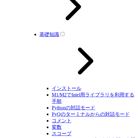
基礎知識
インストール
M1/M2でIntel用ライブラリを利用する
手順
Pythonの対話モード
PyQのターミナルからの対話モード
コメント
変数
スコープ