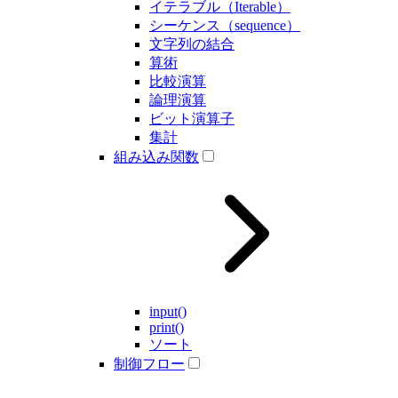
イテラブル（Iterable）
シーケンス（sequence）
文字列の結合
算術
比較演算
論理演算
ビット演算子
集計
組み込み関数
input()
print()
ソート
制御フロー