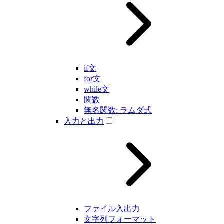
if文
for文
while文
関数
無名関数: ラムダ式
入力と出力
ファイル入出力
文字列フォーマット