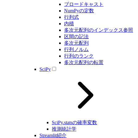
ブロードキャスト
NumPyの定数
行列式
内積
多次元配列のインデックス参照
区間の記法
多次元配列
行列ノルム
行列のランク
多次元配列の転置
SciPy
SciPy.statsの確率変数
推測統計学
Streamlit紹介