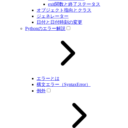
exit関数と終了ステータス
オブジェクト指向とクラス
ジェネレーター
日付と日付時刻の変更
Pythonのエラー解説
エラーとは
構文エラー（SyntaxError）
例外