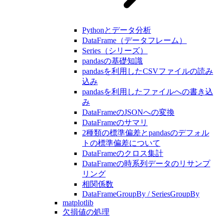
Pythonとデータ分析
DataFrame（データフレーム）
Series（シリーズ）
pandasの基礎知識
pandasを利用したCSVファイルの読み
込み
pandasを利用したファイルへの書き込
み
DataFrameのJSONへの変換
DataFrameのサマリ
2種類の標準偏差とpandasのデフォル
トの標準偏差について
DataFrameのクロス集計
DataFrameの時系列データのリサンプ
リング
相関係数
DataFrameGroupBy / SeriesGroupBy
matplotlib
欠損値の処理