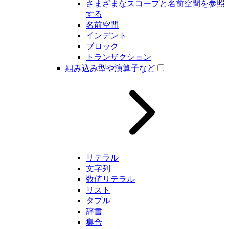
さまざまなスコープと名前空間を参照
する
名前空間
インデント
ブロック
トランザクション
組み込み型や演算子など
リテラル
文字列
数値リテラル
リスト
タプル
辞書
集合