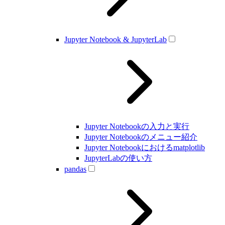
Jupyter Notebook & JupyterLab
Jupyter Notebookの入力と実行
Jupyter Notebookのメニュー紹介
Jupyter Notebookにおけるmatplotlib
JupyterLabの使い方
pandas