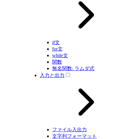
if文
for文
while文
関数
無名関数: ラムダ式
入力と出力
ファイル入出力
文字列フォーマット