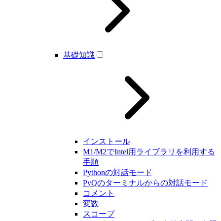
基礎知識
インストール
M1/M2でIntel用ライブラリを利用する
手順
Pythonの対話モード
PyQのターミナルからの対話モード
コメント
変数
スコープ