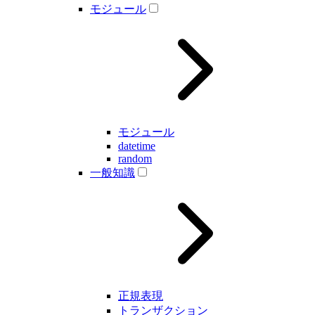
モジュール
モジュール
datetime
random
一般知識
正規表現
トランザクション