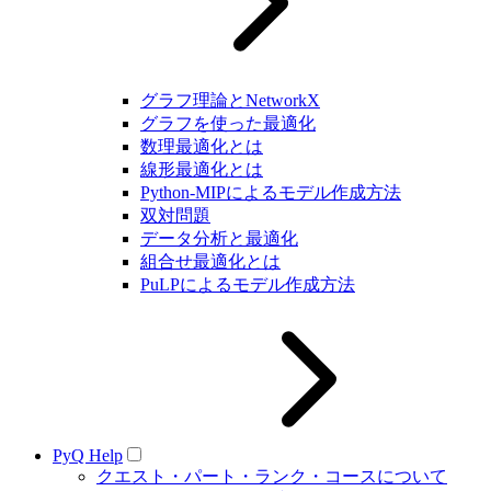
グラフ理論とNetworkX
グラフを使った最適化
数理最適化とは
線形最適化とは
Python-MIPによるモデル作成方法
双対問題
データ分析と最適化
組合せ最適化とは
PuLPによるモデル作成方法
PyQ Help
クエスト・パート・ランク・コースについて