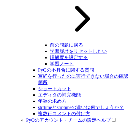
前の問題に戻る
学習履歴をリセットしたい
理解度を設定する
学習ノート
PyQの不具合に関する質問
写経を行ったのに実行できない場合の確認
箇所
ショートカット
エディタの補完機能
年齢の求め方
strftimeとstrptimeの違いは何でしょうか？
複数行コメントの付け方
PyQのアカウント・チームの設定ヘルプ