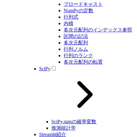
ブロードキャスト
NumPyの定数
行列式
内積
多次元配列のインデックス参照
区間の記法
多次元配列
行列ノルム
行列のランク
多次元配列の転置
SciPy
SciPy.statsの確率変数
推測統計学
Streamlit紹介