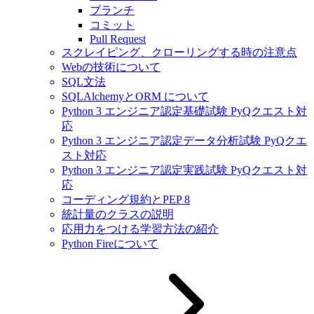
ブランチ
コミット
Pull Request
スクレイピング、クローリングする時の注意点
Webの技術について
SQL文法
SQLAlchemyとORM について
Python 3 エンジニア認定基礎試験 PyQクエスト対
応
Python 3 エンジニア認定データ分析試験 PyQクエ
スト対応
Python 3 エンジニア認定実践試験 PyQクエスト対
応
コーディング規約とPEP 8
統計量のクラスの説明
応用力をつける学習方法の紹介
Python Fireについて