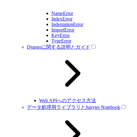
NameError
IndexError
IndentationError
ImportError
KeyError
TypeError
Djangoに関する説明とガイド
Web APIへのアクセス方法
データ処理用ライブラリとJupyter Notebook