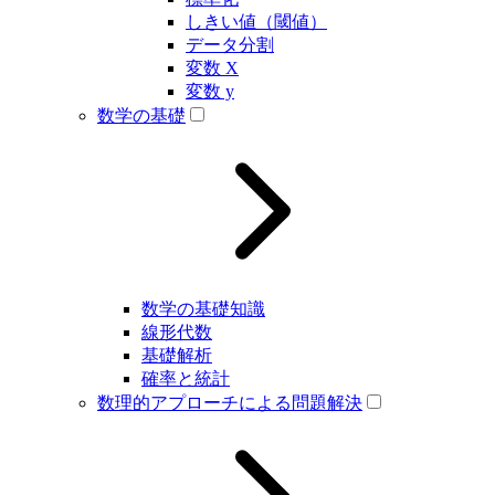
しきい値（閾値）
データ分割
変数 X
変数 y
数学の基礎
数学の基礎知識
線形代数
基礎解析
確率と統計
数理的アプローチによる問題解決