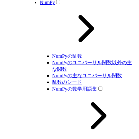
NumPy
NumPyの乱数
NumPyのユニバーサル関数以外の主
な関数
NumPyの主なユニバーサル関数
乱数のシード
NumPyの数学用語集