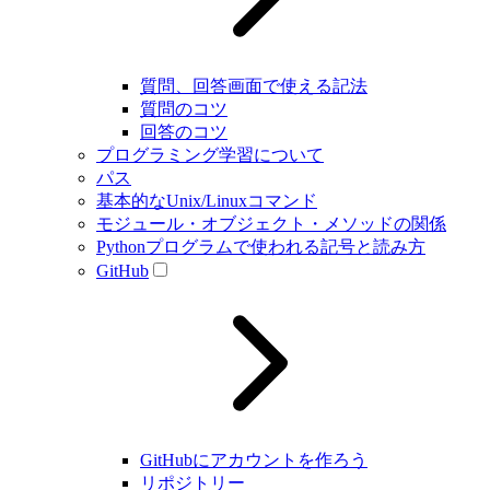
質問、回答画面で使える記法
質問のコツ
回答のコツ
プログラミング学習について
パス
基本的なUnix/Linuxコマンド
モジュール・オブジェクト・メソッドの関係
Pythonプログラムで使われる記号と読み方
GitHub
GitHubにアカウントを作ろう
リポジトリー