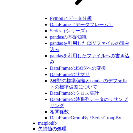
Pythonとデータ分析
DataFrame（データフレーム）
Series（シリーズ）
pandasの基礎知識
pandasを利用したCSVファイルの読み
込み
pandasを利用したファイルへの書き込
み
DataFrameのJSONへの変換
DataFrameのサマリ
2種類の標準偏差とpandasのデフォル
トの標準偏差について
DataFrameのクロス集計
DataFrameの時系列データのリサンプ
リング
相関係数
DataFrameGroupBy / SeriesGroupBy
matplotlib
欠損値の処理