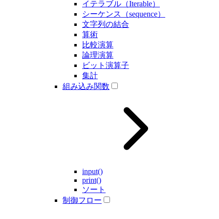
イテラブル（Iterable）
シーケンス（sequence）
文字列の結合
算術
比較演算
論理演算
ビット演算子
集計
組み込み関数
input()
print()
ソート
制御フロー