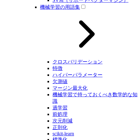
SVM（サポートベクターマシン）
機械学習の用語集
クロスバリデーション
特徴
ハイパーパラメーター
欠測値
マージン最大化
機械学習で持っておくべき数学的な知
識
過学習
前処理
次元削減
正則化
scikit-learn
標準化