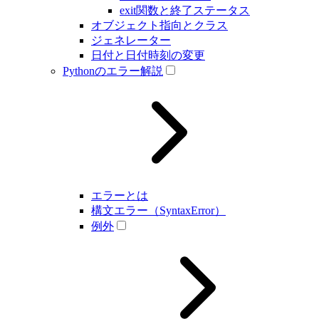
exit関数と終了ステータス
オブジェクト指向とクラス
ジェネレーター
日付と日付時刻の変更
Pythonのエラー解説
エラーとは
構文エラー（SyntaxError）
例外