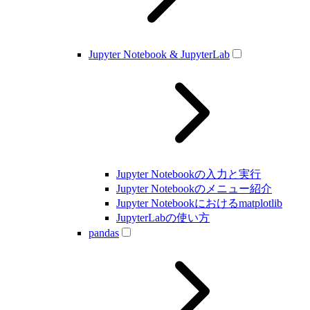
Jupyter Notebook & JupyterLab
Jupyter Notebookの入力と実行
Jupyter Notebookのメニュー紹介
Jupyter Notebookにおけるmatplotlib
JupyterLabの使い方
pandas