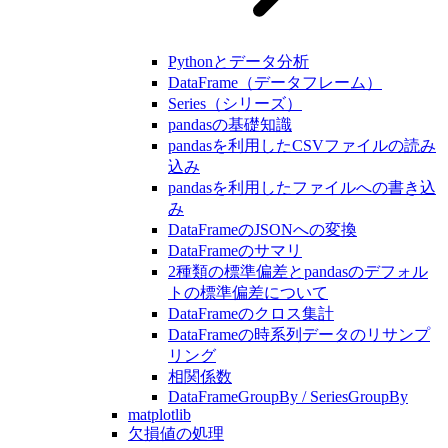
Pythonとデータ分析
DataFrame（データフレーム）
Series（シリーズ）
pandasの基礎知識
pandasを利用したCSVファイルの読み
込み
pandasを利用したファイルへの書き込
み
DataFrameのJSONへの変換
DataFrameのサマリ
2種類の標準偏差とpandasのデフォル
トの標準偏差について
DataFrameのクロス集計
DataFrameの時系列データのリサンプ
リング
相関係数
DataFrameGroupBy / SeriesGroupBy
matplotlib
欠損値の処理