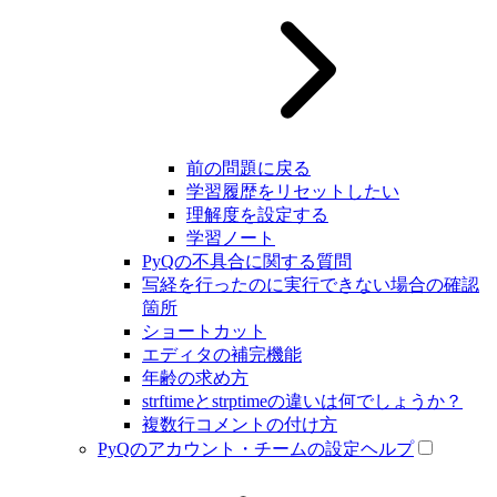
前の問題に戻る
学習履歴をリセットしたい
理解度を設定する
学習ノート
PyQの不具合に関する質問
写経を行ったのに実行できない場合の確認
箇所
ショートカット
エディタの補完機能
年齢の求め方
strftimeとstrptimeの違いは何でしょうか？
複数行コメントの付け方
PyQのアカウント・チームの設定ヘルプ