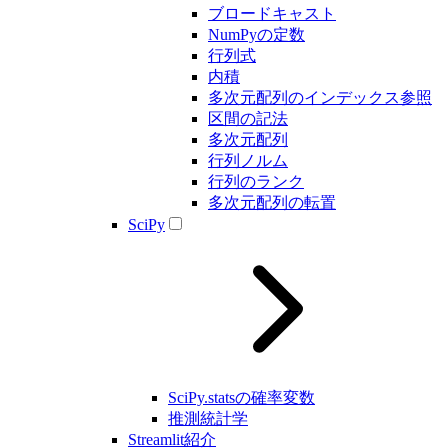
ブロードキャスト
NumPyの定数
行列式
内積
多次元配列のインデックス参照
区間の記法
多次元配列
行列ノルム
行列のランク
多次元配列の転置
SciPy
SciPy.statsの確率変数
推測統計学
Streamlit紹介