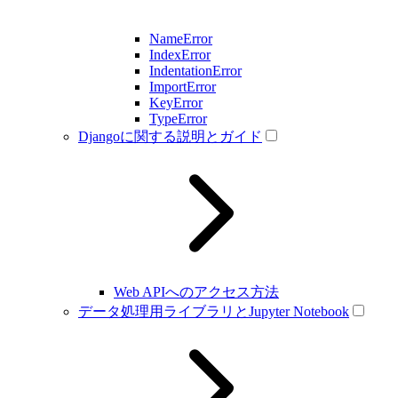
NameError
IndexError
IndentationError
ImportError
KeyError
TypeError
Djangoに関する説明とガイド
Web APIへのアクセス方法
データ処理用ライブラリとJupyter Notebook