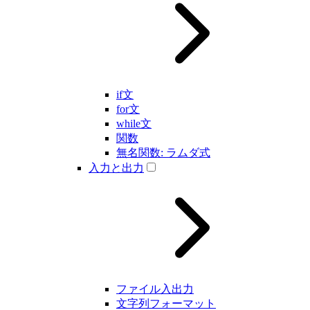
if文
for文
while文
関数
無名関数: ラムダ式
入力と出力
ファイル入出力
文字列フォーマット