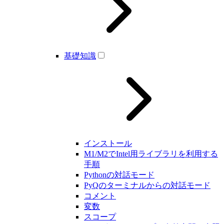
基礎知識
インストール
M1/M2でIntel用ライブラリを利用する
手順
Pythonの対話モード
PyQのターミナルからの対話モード
コメント
変数
スコープ