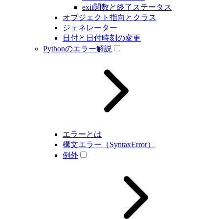
exit関数と終了ステータス
オブジェクト指向とクラス
ジェネレーター
日付と日付時刻の変更
Pythonのエラー解説
エラーとは
構文エラー（SyntaxError）
例外