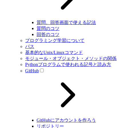
質問、回答画面で使える記法
質問のコツ
回答のコツ
プログラミング学習について
パス
基本的なUnix/Linuxコマンド
モジュール・オブジェクト・メソッドの関係
Pythonプログラムで使われる記号と読み方
GitHub
GitHubにアカウントを作ろう
リポジトリー