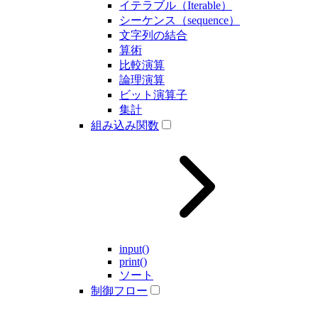
イテラブル（Iterable）
シーケンス（sequence）
文字列の結合
算術
比較演算
論理演算
ビット演算子
集計
組み込み関数
input()
print()
ソート
制御フロー