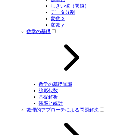
しきい値（閾値）
データ分割
変数 X
変数 y
数学の基礎
数学の基礎知識
線形代数
基礎解析
確率と統計
数理的アプローチによる問題解決