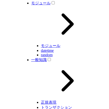
モジュール
モジュール
datetime
random
一般知識
正規表現
トランザクション