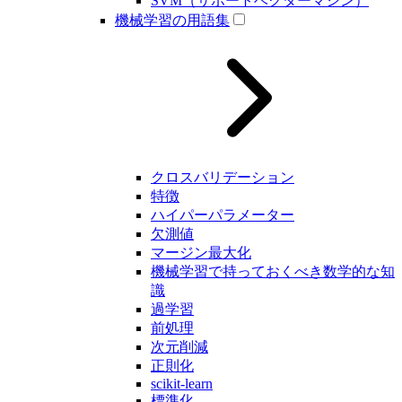
SVM（サポートベクターマシン）
機械学習の用語集
クロスバリデーション
特徴
ハイパーパラメーター
欠測値
マージン最大化
機械学習で持っておくべき数学的な知
識
過学習
前処理
次元削減
正則化
scikit-learn
標準化