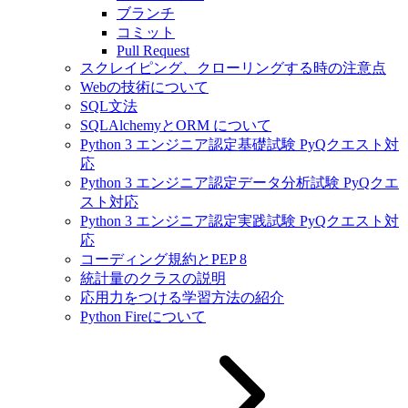
ブランチ
コミット
Pull Request
スクレイピング、クローリングする時の注意点
Webの技術について
SQL文法
SQLAlchemyとORM について
Python 3 エンジニア認定基礎試験 PyQクエスト対
応
Python 3 エンジニア認定データ分析試験 PyQクエ
スト対応
Python 3 エンジニア認定実践試験 PyQクエスト対
応
コーディング規約とPEP 8
統計量のクラスの説明
応用力をつける学習方法の紹介
Python Fireについて