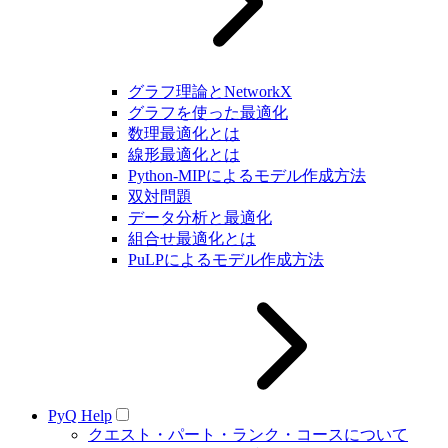
グラフ理論とNetworkX
グラフを使った最適化
数理最適化とは
線形最適化とは
Python-MIPによるモデル作成方法
双対問題
データ分析と最適化
組合せ最適化とは
PuLPによるモデル作成方法
PyQ Help
クエスト・パート・ランク・コースについて