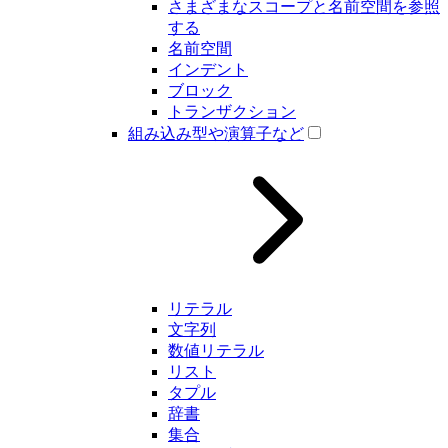
さまざまなスコープと名前空間を参照
する
名前空間
インデント
ブロック
トランザクション
組み込み型や演算子など
リテラル
文字列
数値リテラル
リスト
タプル
辞書
集合