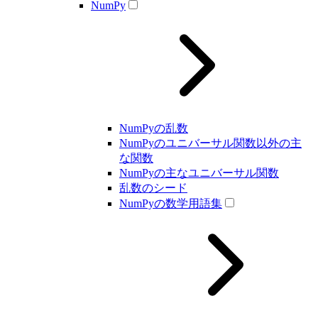
NumPy
NumPyの乱数
NumPyのユニバーサル関数以外の主
な関数
NumPyの主なユニバーサル関数
乱数のシード
NumPyの数学用語集