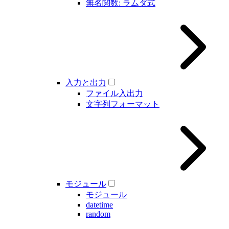
無名関数: ラムダ式
入力と出力
ファイル入出力
文字列フォーマット
モジュール
モジュール
datetime
random