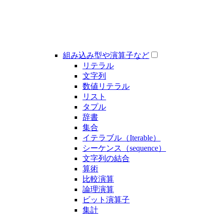
組み込み型や演算子など
リテラル
文字列
数値リテラル
リスト
タプル
辞書
集合
イテラブル（Iterable）
シーケンス（sequence）
文字列の結合
算術
比較演算
論理演算
ビット演算子
集計