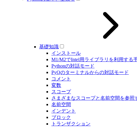
基礎知識
インストール
M1/M2でIntel用ライブラリを利用する
Pythonの対話モード
PyQのターミナルからの対話モード
コメント
変数
スコープ
さまざまなスコープと名前空間を参照
名前空間
インデント
ブロック
トランザクション