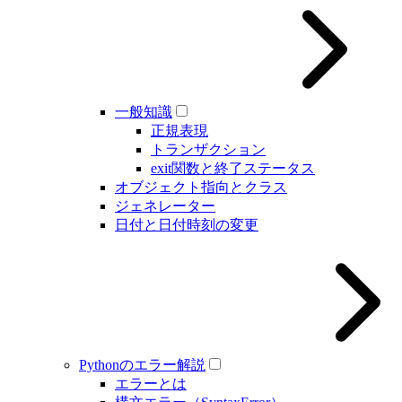
一般知識
正規表現
トランザクション
exit関数と終了ステータス
オブジェクト指向とクラス
ジェネレーター
日付と日付時刻の変更
Pythonのエラー解説
エラーとは