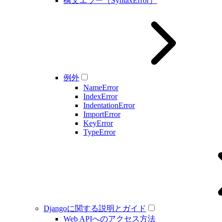
構文エラー（SyntaxError）
例外
NameError
IndexError
IndentationError
ImportError
KeyError
TypeError
Djangoに関する説明とガイド
Web APIへのアクセス方法