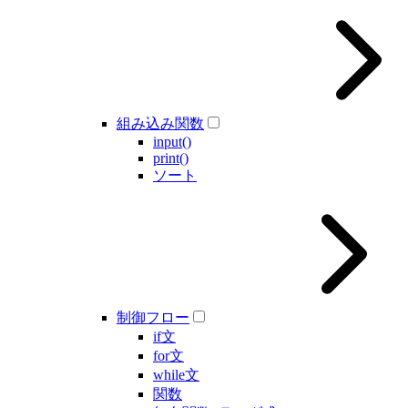
組み込み関数
input()
print()
ソート
制御フロー
if文
for文
while文
関数