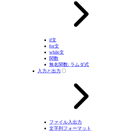
if文
for文
while文
関数
無名関数: ラムダ式
入力と出力
ファイル入出力
文字列フォーマット