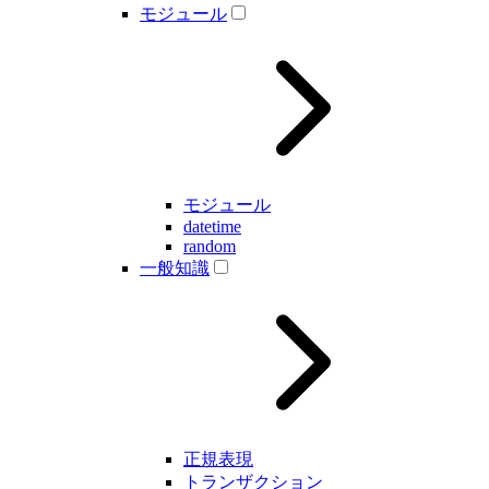
モジュール
モジュール
datetime
random
一般知識
正規表現
トランザクション