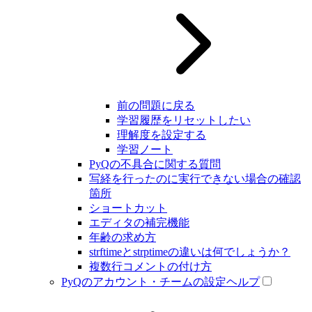
前の問題に戻る
学習履歴をリセットしたい
理解度を設定する
学習ノート
PyQの不具合に関する質問
写経を行ったのに実行できない場合の確認
箇所
ショートカット
エディタの補完機能
年齢の求め方
strftimeとstrptimeの違いは何でしょうか？
複数行コメントの付け方
PyQのアカウント・チームの設定ヘルプ