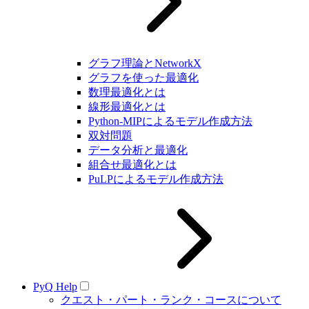
グラフ理論とNetworkX
グラフを使った最適化
数理最適化とは
線形最適化とは
Python-MIPによるモデル作成方法
双対問題
データ分析と最適化
組合せ最適化とは
PuLPによるモデル作成方法
PyQ Help
クエスト・パート・ランク・コースについて