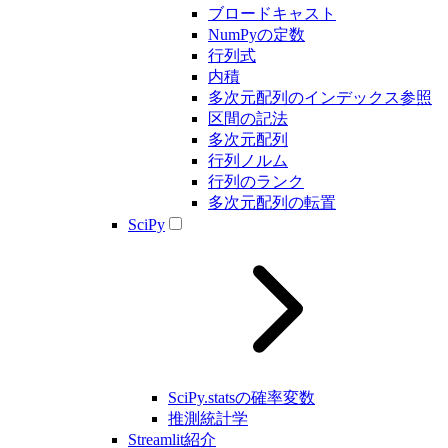
ブロードキャスト
NumPyの定数
行列式
内積
多次元配列のインデックス参照
区間の記法
多次元配列
行列ノルム
行列のランク
多次元配列の転置
SciPy
SciPy.statsの確率変数
推測統計学
Streamlit紹介