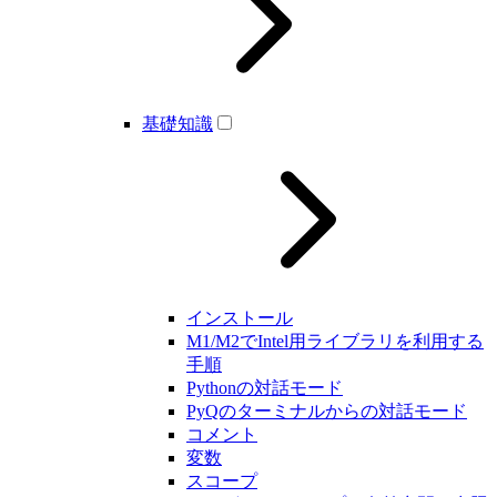
基礎知識
インストール
M1/M2でIntel用ライブラリを利用する
手順
Pythonの対話モード
PyQのターミナルからの対話モード
コメント
変数
スコープ