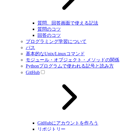
質問、回答画面で使える記法
質問のコツ
回答のコツ
プログラミング学習について
パス
基本的なUnix/Linuxコマンド
モジュール・オブジェクト・メソッドの関係
Pythonプログラムで使われる記号と読み方
GitHub
GitHubにアカウントを作ろう
リポジトリー