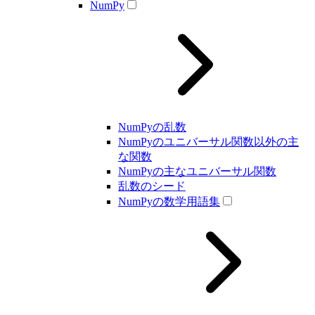
NumPy
NumPyの乱数
NumPyのユニバーサル関数以外の主
な関数
NumPyの主なユニバーサル関数
乱数のシード
NumPyの数学用語集