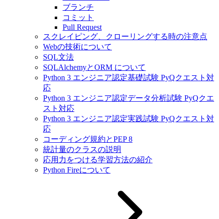
ブランチ
コミット
Pull Request
スクレイピング、クローリングする時の注意点
Webの技術について
SQL文法
SQLAlchemyとORM について
Python 3 エンジニア認定基礎試験 PyQクエスト対
応
Python 3 エンジニア認定データ分析試験 PyQクエ
スト対応
Python 3 エンジニア認定実践試験 PyQクエスト対
応
コーディング規約とPEP 8
統計量のクラスの説明
応用力をつける学習方法の紹介
Python Fireについて