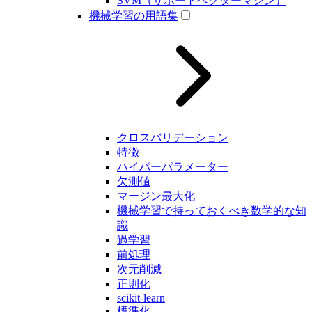
SVM（サポートベクターマシン）
機械学習の用語集
クロスバリデーション
特徴
ハイパーパラメーター
欠測値
マージン最大化
機械学習で持っておくべき数学的な知
識
過学習
前処理
次元削減
正則化
scikit-learn
標準化