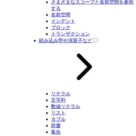
さまざまなスコープと名前空間を参照
する
名前空間
インデント
ブロック
トランザクション
組み込み型や演算子など
リテラル
文字列
数値リテラル
リスト
タプル
辞書
集合