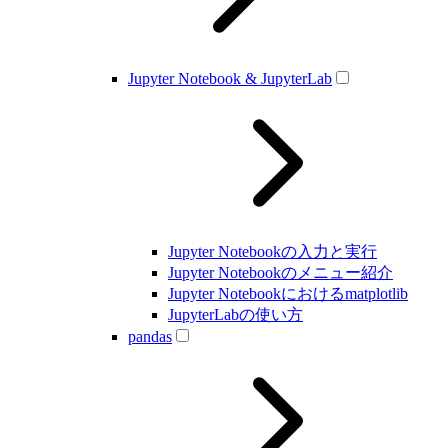
Jupyter Notebook & JupyterLab
Jupyter Notebookの入力と実行
Jupyter Notebookのメニュー紹介
Jupyter Notebookにおけるmatplotlib
JupyterLabの使い方
pandas