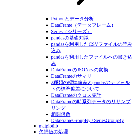
Pythonとデータ分析
DataFrame（データフレーム）
Series（シリーズ）
pandasの基礎知識
pandasを利用したCSVファイルの読み
込み
pandasを利用したファイルへの書き込
み
DataFrameのJSONへの変換
DataFrameのサマリ
2種類の標準偏差とpandasのデフォル
トの標準偏差について
DataFrameのクロス集計
DataFrameの時系列データのリサンプ
リング
相関係数
DataFrameGroupBy / SeriesGroupBy
matplotlib
欠損値の処理