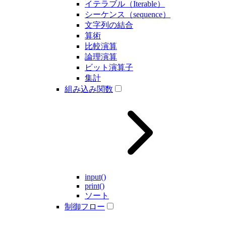
イテラブル（Iterable）
シーケンス（sequence）
文字列の結合
算術
比較演算
論理演算
ビット演算子
集計
組み込み関数
input()
print()
ソート
制御フロー