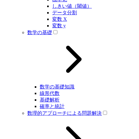
しきい値（閾値）
データ分割
変数 X
変数 y
数学の基礎
数学の基礎知識
線形代数
基礎解析
確率と統計
数理的アプローチによる問題解決