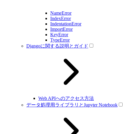
NameError
IndexError
IndentationError
ImportError
KeyError
TypeError
Djangoに関する説明とガイド
Web APIへのアクセス方法
データ処理用ライブラリとJupyter Notebook