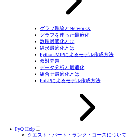
グラフ理論とNetworkX
グラフを使った最適化
数理最適化とは
線形最適化とは
Python-MIPによるモデル作成方法
双対問題
データ分析と最適化
組合せ最適化とは
PuLPによるモデル作成方法
PyQ Help
クエスト・パート・ランク・コースについて