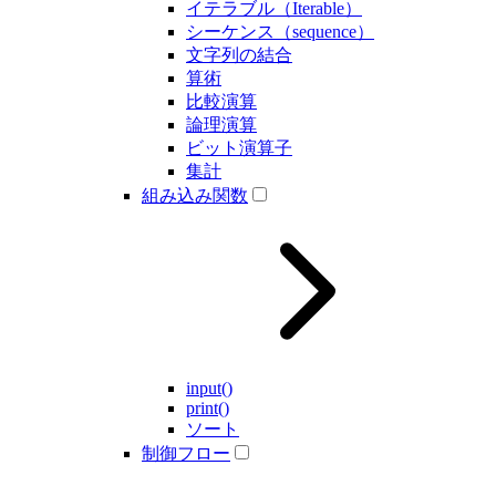
イテラブル（Iterable）
シーケンス（sequence）
文字列の結合
算術
比較演算
論理演算
ビット演算子
集計
組み込み関数
input()
print()
ソート
制御フロー