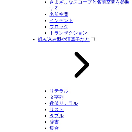
さまざまなスコープと名前空間を参照
する
名前空間
インデント
ブロック
トランザクション
組み込み型や演算子など
リテラル
文字列
数値リテラル
リスト
タプル
辞書
集合