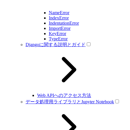
NameError
IndexError
IndentationError
ImportError
KeyError
TypeError
Djangoに関する説明とガイド
Web APIへのアクセス方法
データ処理用ライブラリとJupyter Notebook