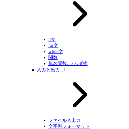
if文
for文
while文
関数
無名関数: ラムダ式
入力と出力
ファイル入出力
文字列フォーマット