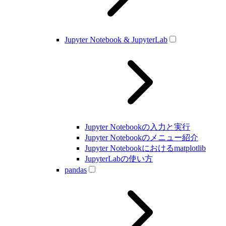
Jupyter Notebook & JupyterLab
Jupyter Notebookの入力と実行
Jupyter Notebookのメニュー紹介
Jupyter Notebookにおけるmatplotlib
JupyterLabの使い方
pandas