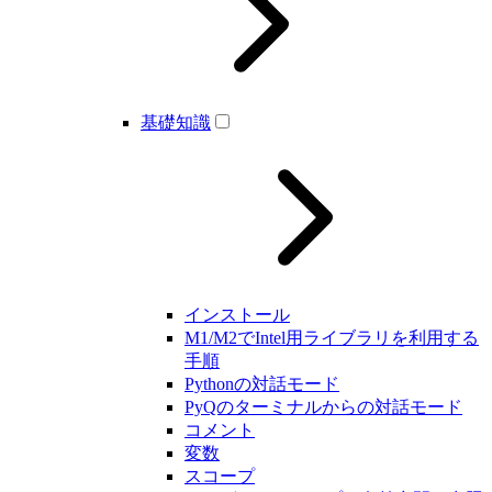
基礎知識
インストール
M1/M2でIntel用ライブラリを利用する
手順
Pythonの対話モード
PyQのターミナルからの対話モード
コメント
変数
スコープ