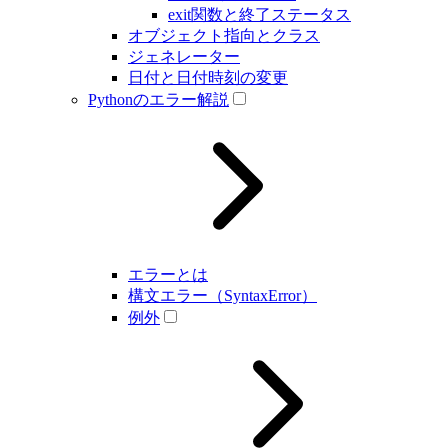
exit関数と終了ステータス
オブジェクト指向とクラス
ジェネレーター
日付と日付時刻の変更
Pythonのエラー解説
エラーとは
構文エラー（SyntaxError）
例外