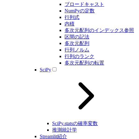
ブロードキャスト
NumPyの定数
行列式
内積
多次元配列のインデックス参照
区間の記法
多次元配列
行列ノルム
行列のランク
多次元配列の転置
SciPy
SciPy.statsの確率変数
推測統計学
Streamlit紹介