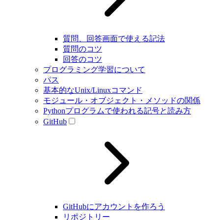
質問、回答画面で使える記法
質問のコツ
回答のコツ
プログラミング学習について
パス
基本的なUnix/Linuxコマンド
モジュール・オブジェクト・メソッドの関係
Pythonプログラムで使われる記号と読み方
GitHub
GitHubにアカウントを作ろう
リポジトリー