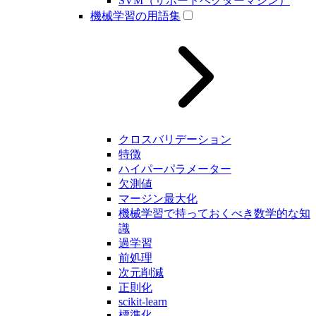
SVM（サポートベクターマシン）
機械学習の用語集
クロスバリデーション
特徴
ハイパーパラメーター
欠測値
マージン最大化
機械学習で持っておくべき数学的な知
識
過学習
前処理
次元削減
正則化
scikit-learn
標準化