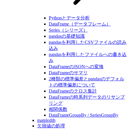
Pythonとデータ分析
DataFrame（データフレーム）
Series（シリーズ）
pandasの基礎知識
pandasを利用したCSVファイルの読み
込み
pandasを利用したファイルへの書き込
み
DataFrameのJSONへの変換
DataFrameのサマリ
2種類の標準偏差とpandasのデフォル
トの標準偏差について
DataFrameのクロス集計
DataFrameの時系列データのリサンプ
リング
相関係数
DataFrameGroupBy / SeriesGroupBy
matplotlib
欠損値の処理