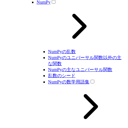
NumPy
NumPyの乱数
NumPyのユニバーサル関数以外の主
な関数
NumPyの主なユニバーサル関数
乱数のシード
NumPyの数学用語集