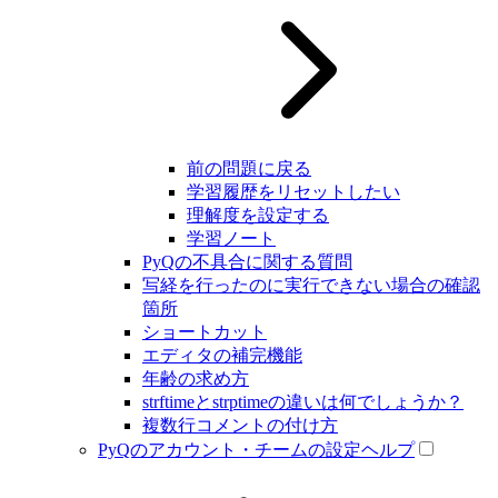
前の問題に戻る
学習履歴をリセットしたい
理解度を設定する
学習ノート
PyQの不具合に関する質問
写経を行ったのに実行できない場合の確認
箇所
ショートカット
エディタの補完機能
年齢の求め方
strftimeとstrptimeの違いは何でしょうか？
複数行コメントの付け方
PyQのアカウント・チームの設定ヘルプ