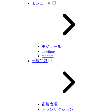
モジュール
モジュール
datetime
random
一般知識
正規表現
トランザクション