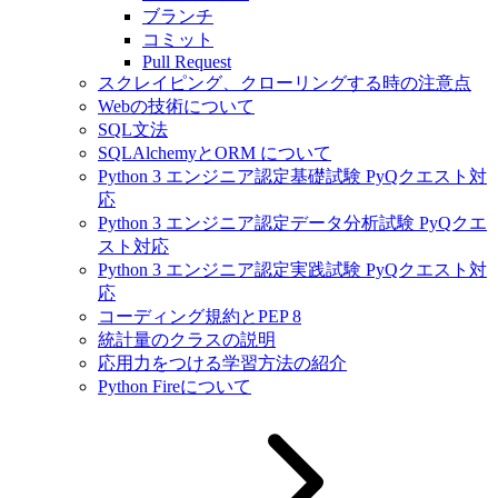
ブランチ
コミット
Pull Request
スクレイピング、クローリングする時の注意点
Webの技術について
SQL文法
SQLAlchemyとORM について
Python 3 エンジニア認定基礎試験 PyQクエスト対
応
Python 3 エンジニア認定データ分析試験 PyQクエ
スト対応
Python 3 エンジニア認定実践試験 PyQクエスト対
応
コーディング規約とPEP 8
統計量のクラスの説明
応用力をつける学習方法の紹介
Python Fireについて