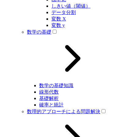
しきい値（閾値）
データ分割
変数 X
変数 y
数学の基礎
数学の基礎知識
線形代数
基礎解析
確率と統計
数理的アプローチによる問題解決