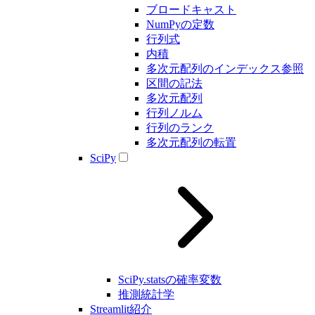
ブロードキャスト
NumPyの定数
行列式
内積
多次元配列のインデックス参照
区間の記法
多次元配列
行列ノルム
行列のランク
多次元配列の転置
SciPy
SciPy.statsの確率変数
推測統計学
Streamlit紹介