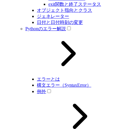
exit関数と終了ステータス
オブジェクト指向とクラス
ジェネレーター
日付と日付時刻の変更
Pythonのエラー解説
エラーとは
構文エラー（SyntaxError）
例外