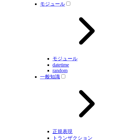
モジュール
モジュール
datetime
random
一般知識
正規表現
トランザクション