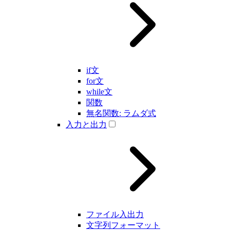
if文
for文
while文
関数
無名関数: ラムダ式
入力と出力
ファイル入出力
文字列フォーマット