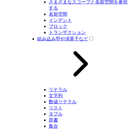
さまざまなスコープと名前空間を参照
する
名前空間
インデント
ブロック
トランザクション
組み込み型や演算子など
リテラル
文字列
数値リテラル
リスト
タプル
辞書
集合