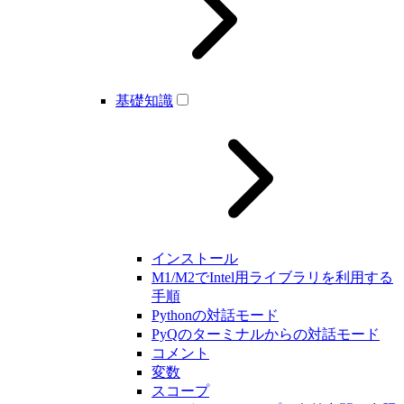
基礎知識
インストール
M1/M2でIntel用ライブラリを利用する
手順
Pythonの対話モード
PyQのターミナルからの対話モード
コメント
変数
スコープ