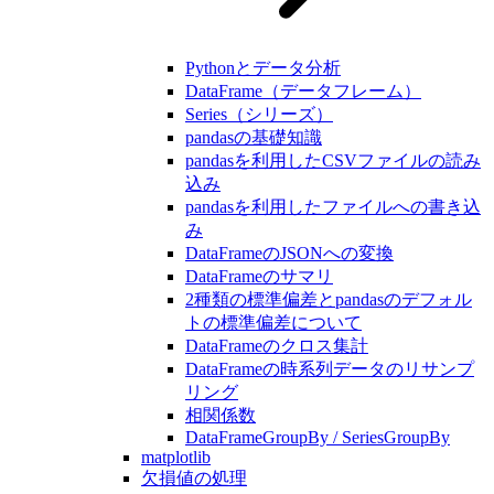
Pythonとデータ分析
DataFrame（データフレーム）
Series（シリーズ）
pandasの基礎知識
pandasを利用したCSVファイルの読み
込み
pandasを利用したファイルへの書き込
み
DataFrameのJSONへの変換
DataFrameのサマリ
2種類の標準偏差とpandasのデフォル
トの標準偏差について
DataFrameのクロス集計
DataFrameの時系列データのリサンプ
リング
相関係数
DataFrameGroupBy / SeriesGroupBy
matplotlib
欠損値の処理