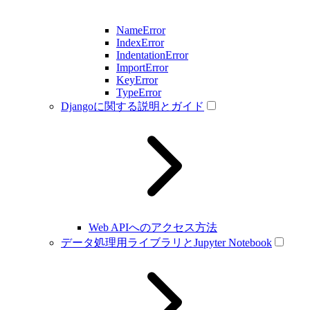
NameError
IndexError
IndentationError
ImportError
KeyError
TypeError
Djangoに関する説明とガイド
Web APIへのアクセス方法
データ処理用ライブラリとJupyter Notebook