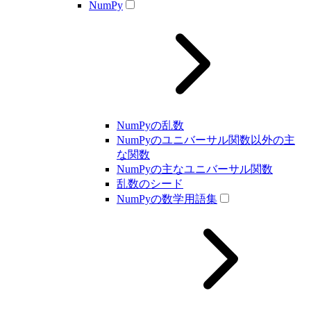
NumPy
NumPyの乱数
NumPyのユニバーサル関数以外の主
な関数
NumPyの主なユニバーサル関数
乱数のシード
NumPyの数学用語集