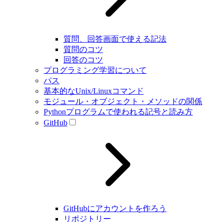
質問、回答画面で使える記法
質問のコツ
回答のコツ
プログラミング学習について
パス
基本的なUnix/Linuxコマンド
モジュール・オブジェクト・メソッドの関係
Pythonプログラムで使われる記号と読み方
GitHub
GitHubにアカウントを作ろう
リポジトリー