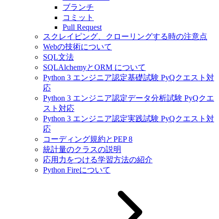
ブランチ
コミット
Pull Request
スクレイピング、クローリングする時の注意点
Webの技術について
SQL文法
SQLAlchemyとORM について
Python 3 エンジニア認定基礎試験 PyQクエスト対
応
Python 3 エンジニア認定データ分析試験 PyQクエ
スト対応
Python 3 エンジニア認定実践試験 PyQクエスト対
応
コーディング規約とPEP 8
統計量のクラスの説明
応用力をつける学習方法の紹介
Python Fireについて