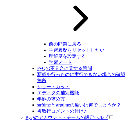
前の問題に戻る
学習履歴をリセットしたい
理解度を設定する
学習ノート
PyQの不具合に関する質問
写経を行ったのに実行できない場合の確認
箇所
ショートカット
エディタの補完機能
年齢の求め方
strftimeとstrptimeの違いは何でしょうか？
複数行コメントの付け方
PyQのアカウント・チームの設定ヘルプ