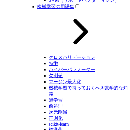
SVM（サポートベクターマシン）
機械学習の用語集
クロスバリデーション
特徴
ハイパーパラメーター
欠測値
マージン最大化
機械学習で持っておくべき数学的な知
識
過学習
前処理
次元削減
正則化
scikit-learn
標準化