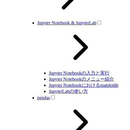
Jupyter Notebook & JupyterLab
Jupyter Notebookの入力と実行
Jupyter Notebookのメニュー紹介
Jupyter Notebookにおけるmatplotlib
JupyterLabの使い方
pandas