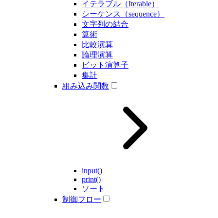
イテラブル（Iterable）
シーケンス（sequence）
文字列の結合
算術
比較演算
論理演算
ビット演算子
集計
組み込み関数
input()
print()
ソート
制御フロー