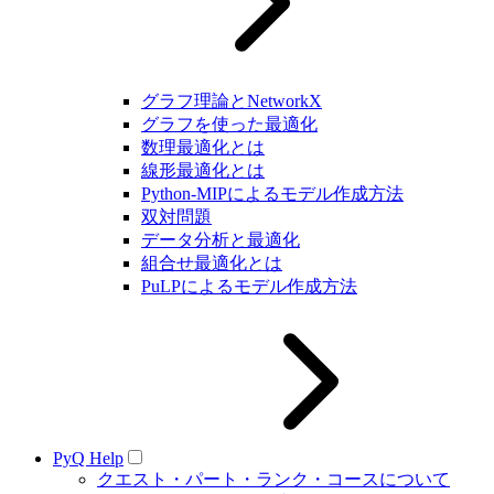
グラフ理論とNetworkX
グラフを使った最適化
数理最適化とは
線形最適化とは
Python-MIPによるモデル作成方法
双対問題
データ分析と最適化
組合せ最適化とは
PuLPによるモデル作成方法
PyQ Help
クエスト・パート・ランク・コースについて