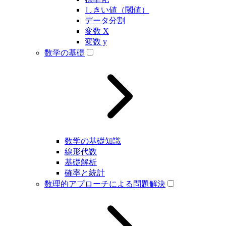
しきい値（閾値）
データ分割
変数 X
変数 y
数学の基礎
数学の基礎知識
線形代数
基礎解析
確率と統計
数理的アプローチによる問題解決