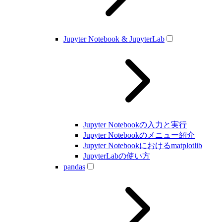
Jupyter Notebook & JupyterLab
Jupyter Notebookの入力と実行
Jupyter Notebookのメニュー紹介
Jupyter Notebookにおけるmatplotlib
JupyterLabの使い方
pandas