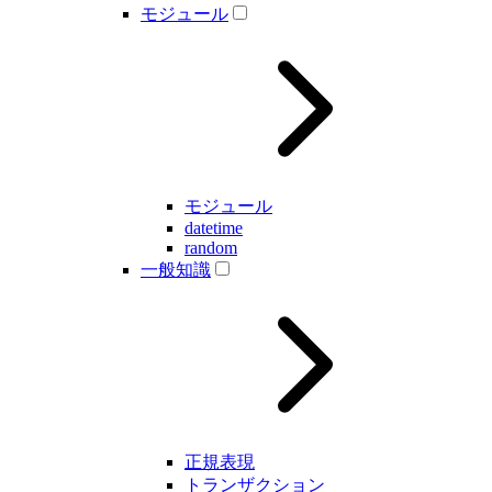
モジュール
モジュール
datetime
random
一般知識
正規表現
トランザクション