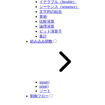
イテラブル（Iterable）
シーケンス（sequence）
文字列の結合
算術
比較演算
論理演算
ビット演算子
集計
組み込み関数
input()
print()
ソート
制御フロー