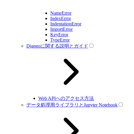
NameError
IndexError
IndentationError
ImportError
KeyError
TypeError
Djangoに関する説明とガイド
Web APIへのアクセス方法
データ処理用ライブラリとJupyter Notebook