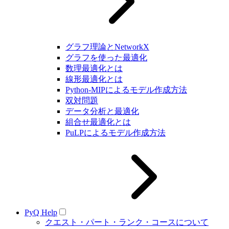
グラフ理論とNetworkX
グラフを使った最適化
数理最適化とは
線形最適化とは
Python-MIPによるモデル作成方法
双対問題
データ分析と最適化
組合せ最適化とは
PuLPによるモデル作成方法
PyQ Help
クエスト・パート・ランク・コースについて