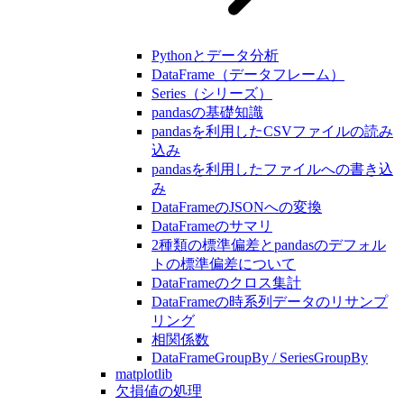
Pythonとデータ分析
DataFrame（データフレーム）
Series（シリーズ）
pandasの基礎知識
pandasを利用したCSVファイルの読み
込み
pandasを利用したファイルへの書き込
み
DataFrameのJSONへの変換
DataFrameのサマリ
2種類の標準偏差とpandasのデフォル
トの標準偏差について
DataFrameのクロス集計
DataFrameの時系列データのリサンプ
リング
相関係数
DataFrameGroupBy / SeriesGroupBy
matplotlib
欠損値の処理