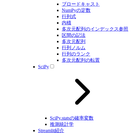
ブロードキャスト
NumPyの定数
行列式
内積
多次元配列のインデックス参照
区間の記法
多次元配列
行列ノルム
行列のランク
多次元配列の転置
SciPy
SciPy.statsの確率変数
推測統計学
Streamlit紹介