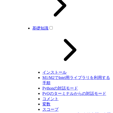
基礎知識
インストール
M1/M2でIntel用ライブラリを利用する
手順
Pythonの対話モード
PyQのターミナルからの対話モード
コメント
変数
スコープ