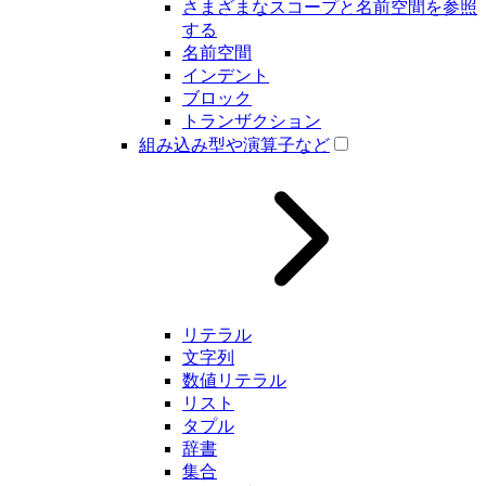
さまざまなスコープと名前空間を参照
する
名前空間
インデント
ブロック
トランザクション
組み込み型や演算子など
リテラル
文字列
数値リテラル
リスト
タプル
辞書
集合