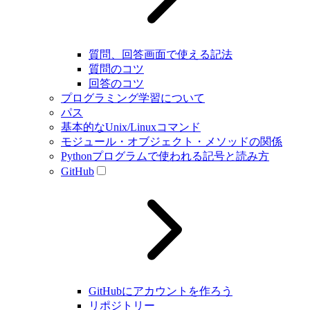
質問、回答画面で使える記法
質問のコツ
回答のコツ
プログラミング学習について
パス
基本的なUnix/Linuxコマンド
モジュール・オブジェクト・メソッドの関係
Pythonプログラムで使われる記号と読み方
GitHub
GitHubにアカウントを作ろう
リポジトリー