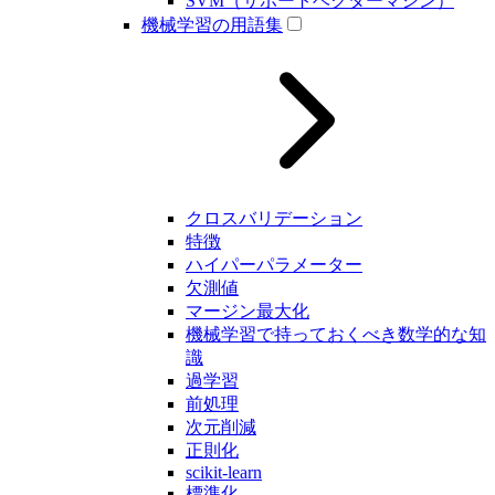
SVM（サポートベクターマシン）
機械学習の用語集
クロスバリデーション
特徴
ハイパーパラメーター
欠測値
マージン最大化
機械学習で持っておくべき数学的な知
識
過学習
前処理
次元削減
正則化
scikit-learn
標準化