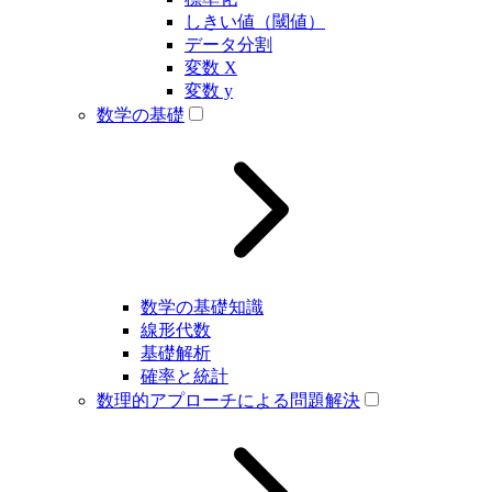
しきい値（閾値）
データ分割
変数 X
変数 y
数学の基礎
数学の基礎知識
線形代数
基礎解析
確率と統計
数理的アプローチによる問題解決