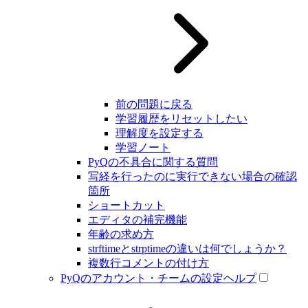
前の問題に戻る
学習履歴をリセットしたい
理解度を設定する
学習ノート
PyQの不具合に関する質問
写経を行ったのに実行できない場合の確認
箇所
ショートカット
エディタの補完機能
年齢の求め方
strftimeとstrptimeの違いは何でしょうか？
複数行コメントの付け方
PyQのアカウント・チームの設定ヘルプ