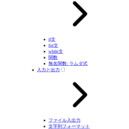
if文
for文
while文
関数
無名関数: ラムダ式
入力と出力
ファイル入出力
文字列フォーマット