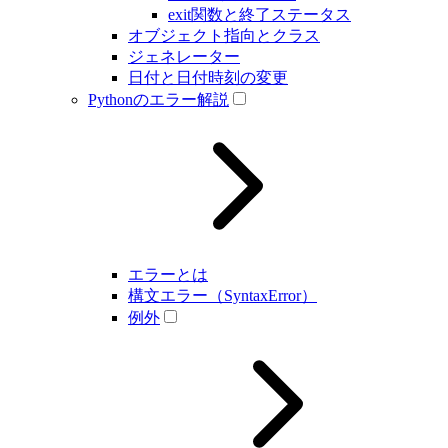
exit関数と終了ステータス
オブジェクト指向とクラス
ジェネレーター
日付と日付時刻の変更
Pythonのエラー解説
エラーとは
構文エラー（SyntaxError）
例外