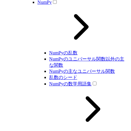
NumPy
NumPyの乱数
NumPyのユニバーサル関数以外の主
な関数
NumPyの主なユニバーサル関数
乱数のシード
NumPyの数学用語集