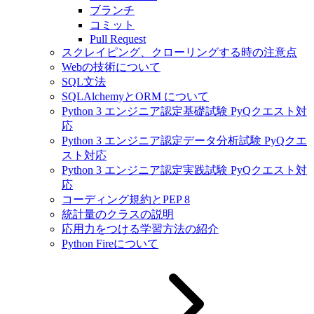
ブランチ
コミット
Pull Request
スクレイピング、クローリングする時の注意点
Webの技術について
SQL文法
SQLAlchemyとORM について
Python 3 エンジニア認定基礎試験 PyQクエスト対
応
Python 3 エンジニア認定データ分析試験 PyQクエ
スト対応
Python 3 エンジニア認定実践試験 PyQクエスト対
応
コーディング規約とPEP 8
統計量のクラスの説明
応用力をつける学習方法の紹介
Python Fireについて