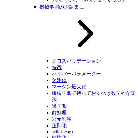
SVM（サポートベクターマシン）
機械学習の用語集
クロスバリデーション
特徴
ハイパーパラメーター
欠測値
マージン最大化
機械学習で持っておくべき数学的な知
識
過学習
前処理
次元削減
正則化
scikit-learn
標準化