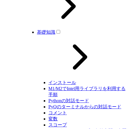
基礎知識
インストール
M1/M2でIntel用ライブラリを利用する
手順
Pythonの対話モード
PyQのターミナルからの対話モード
コメント
変数
スコープ