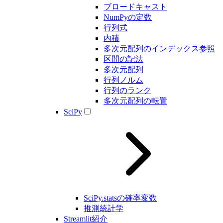
ブロードキャスト
NumPyの定数
行列式
内積
多次元配列のインデックス参照
区間の記法
多次元配列
行列ノルム
行列のランク
多次元配列の転置
SciPy
SciPy.statsの確率変数
推測統計学
Streamlit紹介