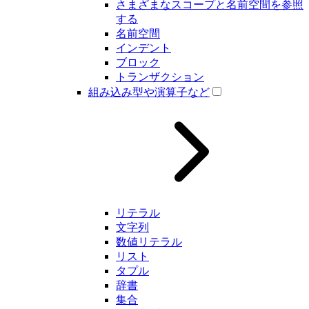
さまざまなスコープと名前空間を参照
する
名前空間
インデント
ブロック
トランザクション
組み込み型や演算子など
リテラル
文字列
数値リテラル
リスト
タプル
辞書
集合