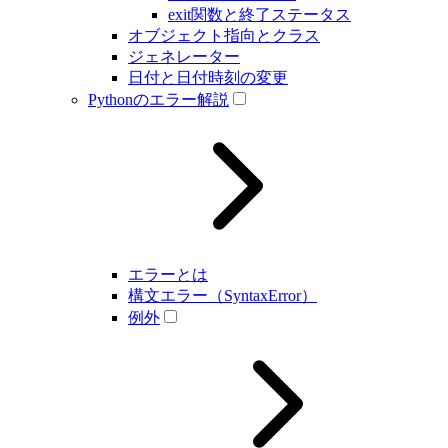
exit関数と終了ステータス
オブジェクト指向とクラス
ジェネレーター
日付と日付時刻の変更
Pythonのエラー解説
エラーとは
構文エラー（SyntaxError）
例外