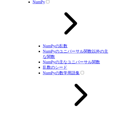
NumPy
NumPyの乱数
NumPyのユニバーサル関数以外の主
な関数
NumPyの主なユニバーサル関数
乱数のシード
NumPyの数学用語集