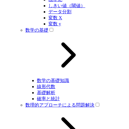
しきい値（閾値）
データ分割
変数 X
変数 y
数学の基礎
数学の基礎知識
線形代数
基礎解析
確率と統計
数理的アプローチによる問題解決