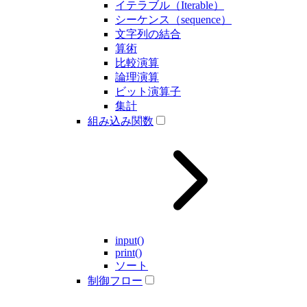
イテラブル（Iterable）
シーケンス（sequence）
文字列の結合
算術
比較演算
論理演算
ビット演算子
集計
組み込み関数
input()
print()
ソート
制御フロー