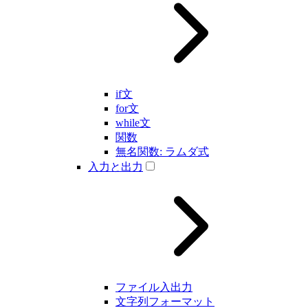
if文
for文
while文
関数
無名関数: ラムダ式
入力と出力
ファイル入出力
文字列フォーマット