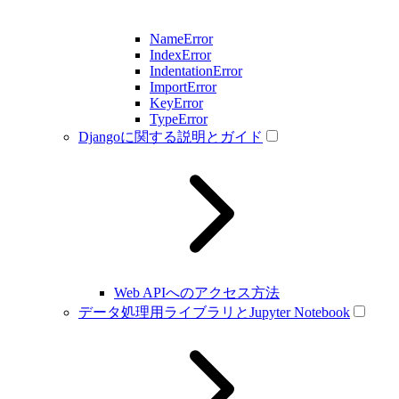
NameError
IndexError
IndentationError
ImportError
KeyError
TypeError
Djangoに関する説明とガイド
Web APIへのアクセス方法
データ処理用ライブラリとJupyter Notebook