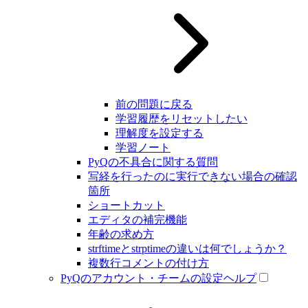
前の問題に戻る
学習履歴をリセットしたい
理解度を設定する
学習ノート
PyQの不具合に関する質問
写経を行ったのに実行できない場合の確認
箇所
ショートカット
エディタの補完機能
年齢の求め方
strftimeとstrptimeの違いは何でしょうか？
複数行コメントの付け方
PyQのアカウント・チームの設定ヘルプ