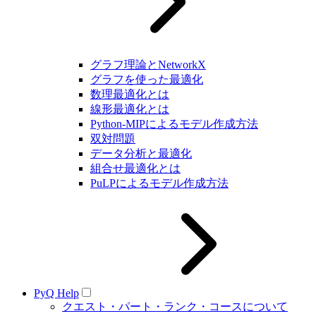
グラフ理論とNetworkX
グラフを使った最適化
数理最適化とは
線形最適化とは
Python-MIPによるモデル作成方法
双対問題
データ分析と最適化
組合せ最適化とは
PuLPによるモデル作成方法
PyQ Help
クエスト・パート・ランク・コースについて