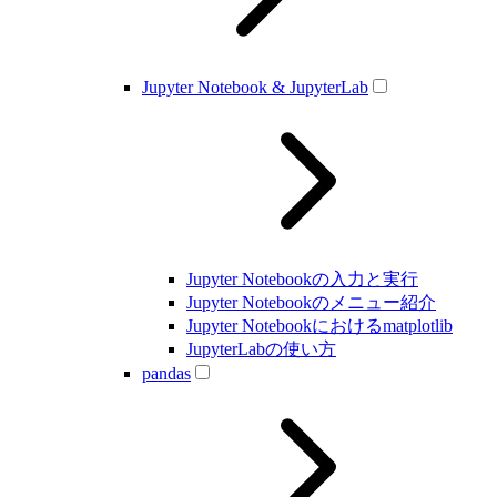
Jupyter Notebook & JupyterLab
Jupyter Notebookの入力と実行
Jupyter Notebookのメニュー紹介
Jupyter Notebookにおけるmatplotlib
JupyterLabの使い方
pandas