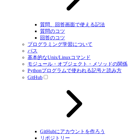
質問、回答画面で使える記法
質問のコツ
回答のコツ
プログラミング学習について
パス
基本的なUnix/Linuxコマンド
モジュール・オブジェクト・メソッドの関係
Pythonプログラムで使われる記号と読み方
GitHub
GitHubにアカウントを作ろう
リポジトリー