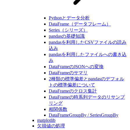
Pythonとデータ分析
DataFrame（データフレーム）
Series（シリーズ）
pandasの基礎知識
pandasを利用したCSVファイルの読み
込み
pandasを利用したファイルへの書き込
み
DataFrameのJSONへの変換
DataFrameのサマリ
2種類の標準偏差とpandasのデフォル
トの標準偏差について
DataFrameのクロス集計
DataFrameの時系列データのリサンプ
リング
相関係数
DataFrameGroupBy / SeriesGroupBy
matplotlib
欠損値の処理