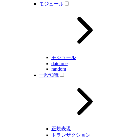
モジュール
モジュール
datetime
random
一般知識
正規表現
トランザクション