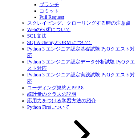
ブランチ
コミット
Pull Request
スクレイピング、クローリングする時の注意点
Webの技術について
SQL文法
SQLAlchemyとORM について
Python 3 エンジニア認定基礎試験 PyQクエスト対
応
Python 3 エンジニア認定データ分析試験 PyQクエ
スト対応
Python 3 エンジニア認定実践試験 PyQクエスト対
応
コーディング規約とPEP 8
統計量のクラスの説明
応用力をつける学習方法の紹介
Python Fireについて