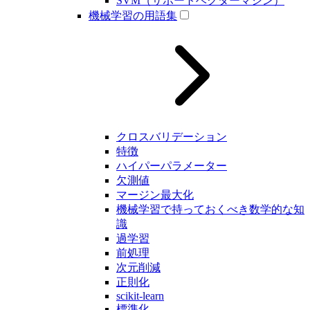
SVM（サポートベクターマシン）
機械学習の用語集
クロスバリデーション
特徴
ハイパーパラメーター
欠測値
マージン最大化
機械学習で持っておくべき数学的な知
識
過学習
前処理
次元削減
正則化
scikit-learn
標準化