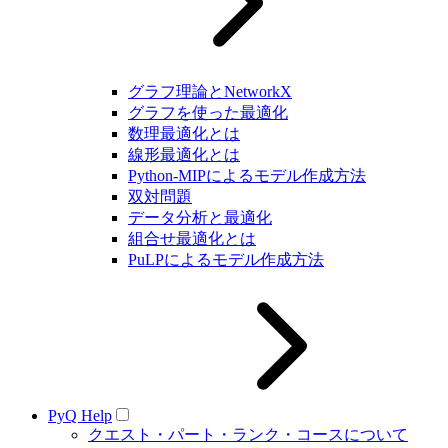
グラフ理論とNetworkX
グラフを使った最適化
数理最適化とは
線形最適化とは
Python-MIPによるモデル作成方法
双対問題
データ分析と最適化
組合せ最適化とは
PuLPによるモデル作成方法
PyQ Help
クエスト・パート・ランク・コースについて