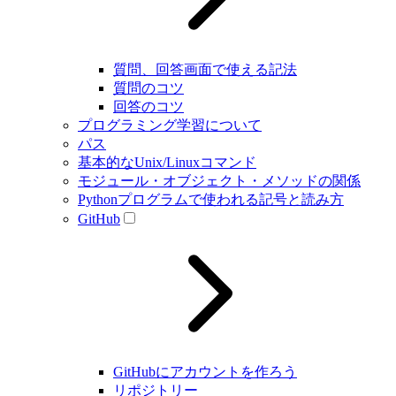
質問、回答画面で使える記法
質問のコツ
回答のコツ
プログラミング学習について
パス
基本的なUnix/Linuxコマンド
モジュール・オブジェクト・メソッドの関係
Pythonプログラムで使われる記号と読み方
GitHub
GitHubにアカウントを作ろう
リポジトリー