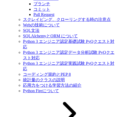
ブランチ
コミット
Pull Request
スクレイピング、クローリングする時の注意点
Webの技術について
SQL文法
SQLAlchemyとORM について
Python 3 エンジニア認定基礎試験 PyQクエスト対
応
Python 3 エンジニア認定データ分析試験 PyQクエ
スト対応
Python 3 エンジニア認定実践試験 PyQクエスト対
応
コーディング規約とPEP 8
統計量のクラスの説明
応用力をつける学習方法の紹介
Python Fireについて