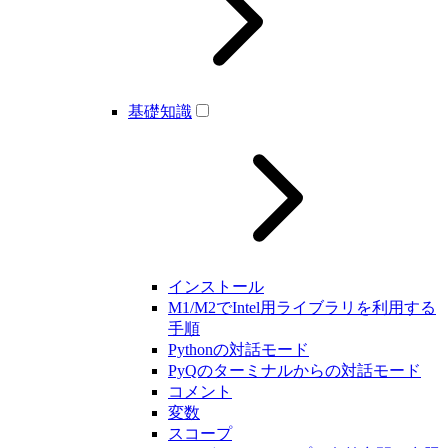
基礎知識
インストール
M1/M2でIntel用ライブラリを利用する
手順
Pythonの対話モード
PyQのターミナルからの対話モード
コメント
変数
スコープ