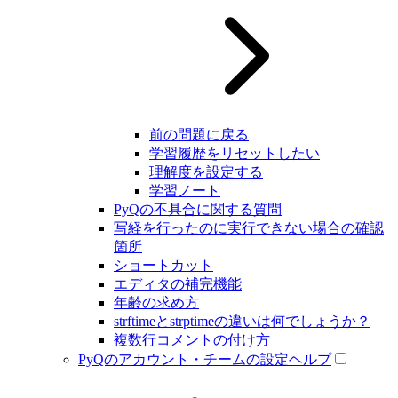
前の問題に戻る
学習履歴をリセットしたい
理解度を設定する
学習ノート
PyQの不具合に関する質問
写経を行ったのに実行できない場合の確認
箇所
ショートカット
エディタの補完機能
年齢の求め方
strftimeとstrptimeの違いは何でしょうか？
複数行コメントの付け方
PyQのアカウント・チームの設定ヘルプ