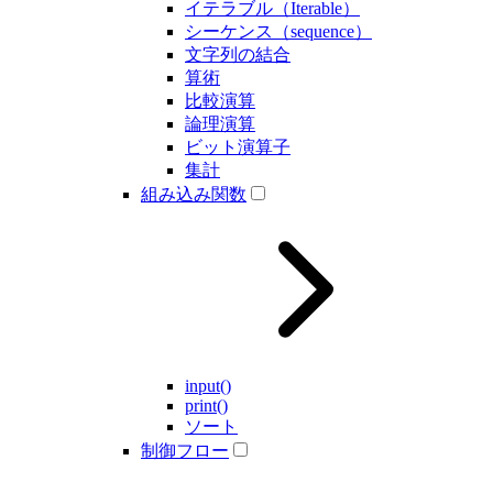
イテラブル（Iterable）
シーケンス（sequence）
文字列の結合
算術
比較演算
論理演算
ビット演算子
集計
組み込み関数
input()
print()
ソート
制御フロー