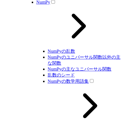
NumPy
NumPyの乱数
NumPyのユニバーサル関数以外の主
な関数
NumPyの主なユニバーサル関数
乱数のシード
NumPyの数学用語集