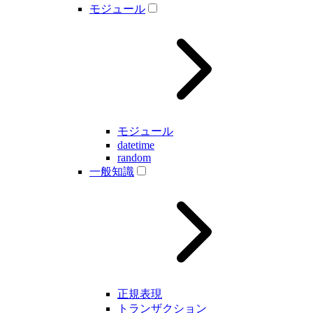
モジュール
モジュール
datetime
random
一般知識
正規表現
トランザクション