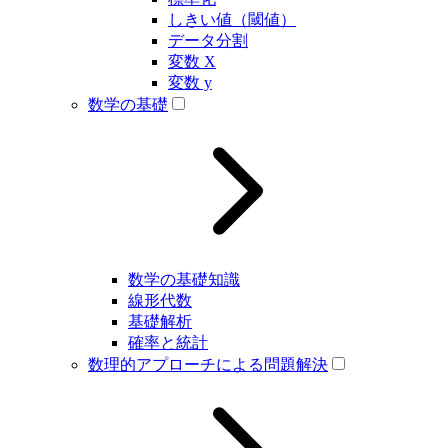
しきい値（閾値）
データ分割
変数 X
変数 y
数学の基礎
数学の基礎知識
線形代数
基礎解析
確率と統計
数理的アプローチによる問題解決