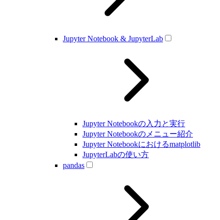
Jupyter Notebook & JupyterLab
Jupyter Notebookの入力と実行
Jupyter Notebookのメニュー紹介
Jupyter Notebookにおけるmatplotlib
JupyterLabの使い方
pandas