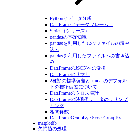
Pythonとデータ分析
DataFrame（データフレーム）
Series（シリーズ）
pandasの基礎知識
pandasを利用したCSVファイルの読み
込み
pandasを利用したファイルへの書き込
み
DataFrameのJSONへの変換
DataFrameのサマリ
2種類の標準偏差とpandasのデフォル
トの標準偏差について
DataFrameのクロス集計
DataFrameの時系列データのリサンプ
リング
相関係数
DataFrameGroupBy / SeriesGroupBy
matplotlib
欠損値の処理