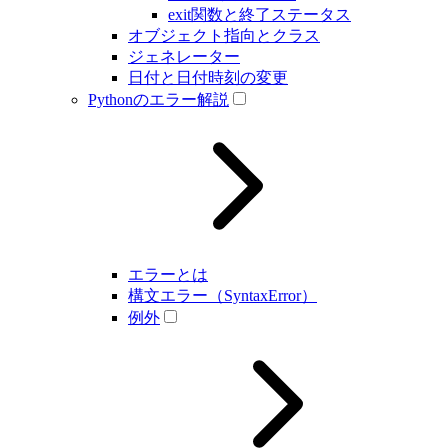
exit関数と終了ステータス
オブジェクト指向とクラス
ジェネレーター
日付と日付時刻の変更
Pythonのエラー解説
エラーとは
構文エラー（SyntaxError）
例外