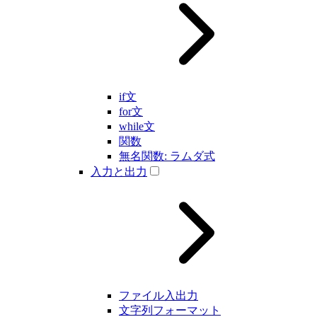
if文
for文
while文
関数
無名関数: ラムダ式
入力と出力
ファイル入出力
文字列フォーマット