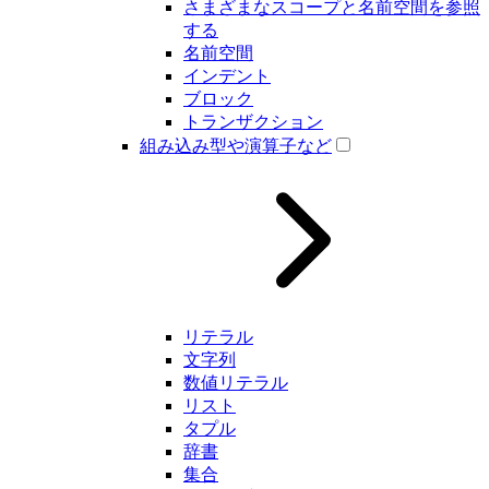
さまざまなスコープと名前空間を参照
する
名前空間
インデント
ブロック
トランザクション
組み込み型や演算子など
リテラル
文字列
数値リテラル
リスト
タプル
辞書
集合