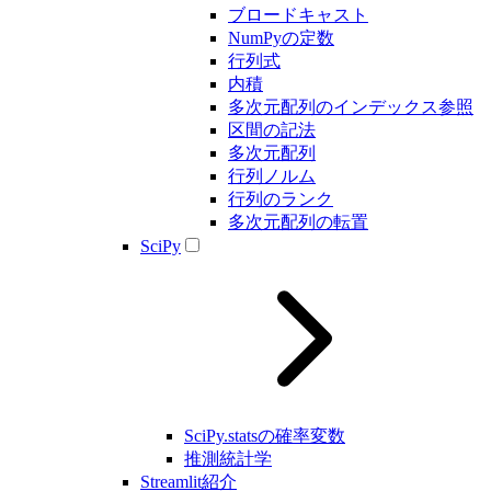
ブロードキャスト
NumPyの定数
行列式
内積
多次元配列のインデックス参照
区間の記法
多次元配列
行列ノルム
行列のランク
多次元配列の転置
SciPy
SciPy.statsの確率変数
推測統計学
Streamlit紹介