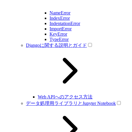
NameError
IndexError
IndentationError
ImportError
KeyError
TypeError
Djangoに関する説明とガイド
Web APIへのアクセス方法
データ処理用ライブラリとJupyter Notebook