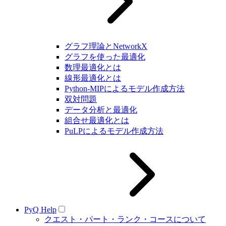
グラフ理論とNetworkX
グラフを使った最適化
数理最適化とは
線形最適化とは
Python-MIPによるモデル作成方法
双対問題
データ分析と最適化
組合せ最適化とは
PuLPによるモデル作成方法
PyQ Help
クエスト・パート・ランク・コースについて