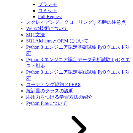
ブランチ
コミット
Pull Request
スクレイピング、クローリングする時の注意点
Webの技術について
SQL文法
SQLAlchemyとORM について
Python 3 エンジニア認定基礎試験 PyQクエスト対
応
Python 3 エンジニア認定データ分析試験 PyQクエ
スト対応
Python 3 エンジニア認定実践試験 PyQクエスト対
応
コーディング規約とPEP 8
統計量のクラスの説明
応用力をつける学習方法の紹介
Python Fireについて