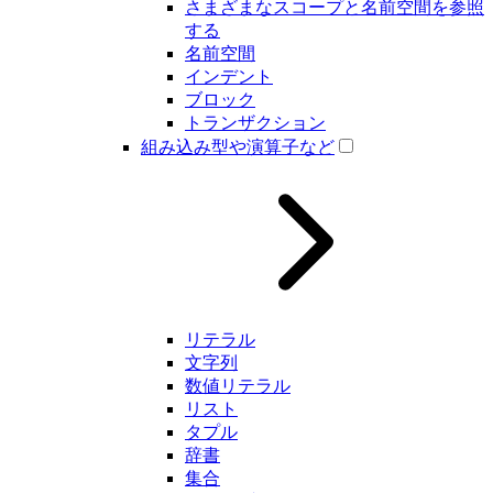
さまざまなスコープと名前空間を参照
する
名前空間
インデント
ブロック
トランザクション
組み込み型や演算子など
リテラル
文字列
数値リテラル
リスト
タプル
辞書
集合