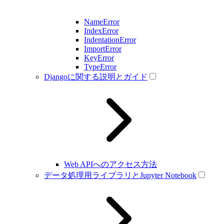
NameError
IndexError
IndentationError
ImportError
KeyError
TypeError
Djangoに関する説明とガイド
Web APIへのアクセス方法
データ処理用ライブラリとJupyter Notebook