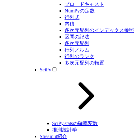
ブロードキャスト
NumPyの定数
行列式
内積
多次元配列のインデックス参照
区間の記法
多次元配列
行列ノルム
行列のランク
多次元配列の転置
SciPy
SciPy.statsの確率変数
推測統計学
Streamlit紹介