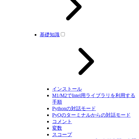
基礎知識
インストール
M1/M2でIntel用ライブラリを利用する
手順
Pythonの対話モード
PyQのターミナルからの対話モード
コメント
変数
スコープ