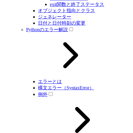
exit関数と終了ステータス
オブジェクト指向とクラス
ジェネレーター
日付と日付時刻の変更
Pythonのエラー解説
エラーとは
構文エラー（SyntaxError）
例外