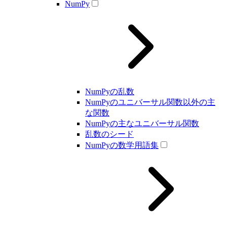
NumPy
NumPyの乱数
NumPyのユニバーサル関数以外の主
な関数
NumPyの主なユニバーサル関数
乱数のシード
NumPyの数学用語集