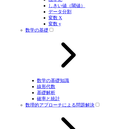
しきい値（閾値）
データ分割
変数 X
変数 y
数学の基礎
数学の基礎知識
線形代数
基礎解析
確率と統計
数理的アプローチによる問題解決