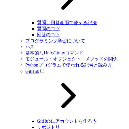
質問、回答画面で使える記法
質問のコツ
回答のコツ
プログラミング学習について
パス
基本的なUnix/Linuxコマンド
モジュール・オブジェクト・メソッドの関係
Pythonプログラムで使われる記号と読み方
GitHub
GitHubにアカウントを作ろう
リポジトリー