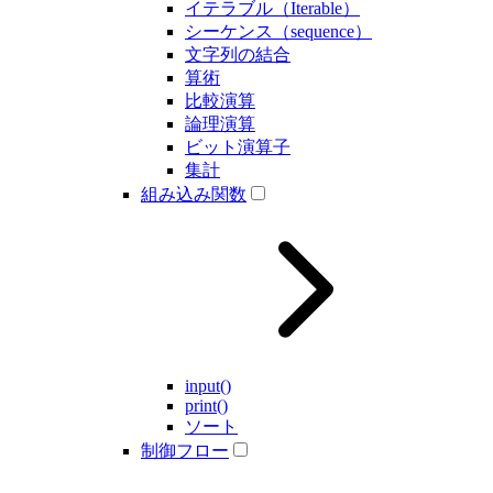
イテラブル（Iterable）
シーケンス（sequence）
文字列の結合
算術
比較演算
論理演算
ビット演算子
集計
組み込み関数
input()
print()
ソート
制御フロー