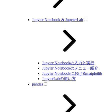
Jupyter Notebook & JupyterLab
Jupyter Notebookの入力と実行
Jupyter Notebookのメニュー紹介
Jupyter Notebookにおけるmatplotlib
JupyterLabの使い方
pandas