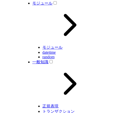
モジュール
モジュール
datetime
random
一般知識
正規表現
トランザクション