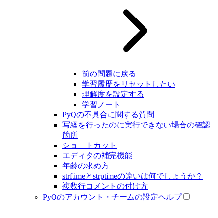
前の問題に戻る
学習履歴をリセットしたい
理解度を設定する
学習ノート
PyQの不具合に関する質問
写経を行ったのに実行できない場合の確認
箇所
ショートカット
エディタの補完機能
年齢の求め方
strftimeとstrptimeの違いは何でしょうか？
複数行コメントの付け方
PyQのアカウント・チームの設定ヘルプ