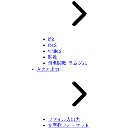
if文
for文
while文
関数
無名関数: ラムダ式
入力と出力
ファイル入出力
文字列フォーマット