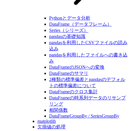
Pythonとデータ分析
DataFrame（データフレーム）
Series（シリーズ）
pandasの基礎知識
pandasを利用したCSVファイルの読み
込み
pandasを利用したファイルへの書き込
み
DataFrameのJSONへの変換
DataFrameのサマリ
2種類の標準偏差とpandasのデフォル
トの標準偏差について
DataFrameのクロス集計
DataFrameの時系列データのリサンプ
リング
相関係数
DataFrameGroupBy / SeriesGroupBy
matplotlib
欠損値の処理