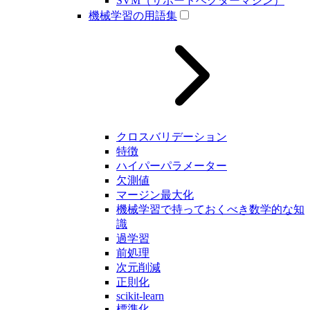
SVM（サポートベクターマシン）
機械学習の用語集
クロスバリデーション
特徴
ハイパーパラメーター
欠測値
マージン最大化
機械学習で持っておくべき数学的な知
識
過学習
前処理
次元削減
正則化
scikit-learn
標準化