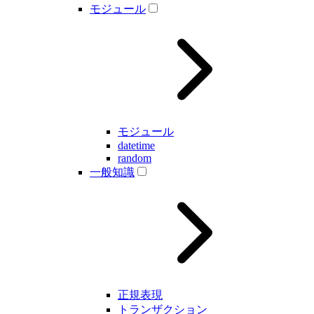
モジュール
モジュール
datetime
random
一般知識
正規表現
トランザクション