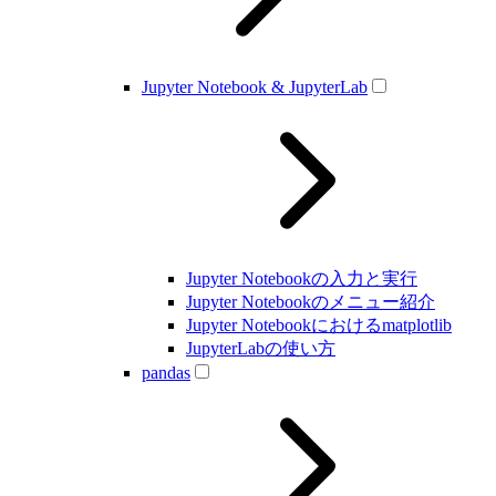
Jupyter Notebook & JupyterLab
Jupyter Notebookの入力と実行
Jupyter Notebookのメニュー紹介
Jupyter Notebookにおけるmatplotlib
JupyterLabの使い方
pandas