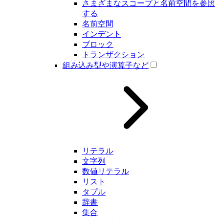
さまざまなスコープと名前空間を参照
する
名前空間
インデント
ブロック
トランザクション
組み込み型や演算子など
リテラル
文字列
数値リテラル
リスト
タプル
辞書
集合