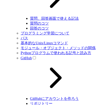
質問、回答画面で使える記法
質問のコツ
回答のコツ
プログラミング学習について
パス
基本的なUnix/Linuxコマンド
モジュール・オブジェクト・メソッドの関係
Pythonプログラムで使われる記号と読み方
GitHub
GitHubにアカウントを作ろう
リポジトリー