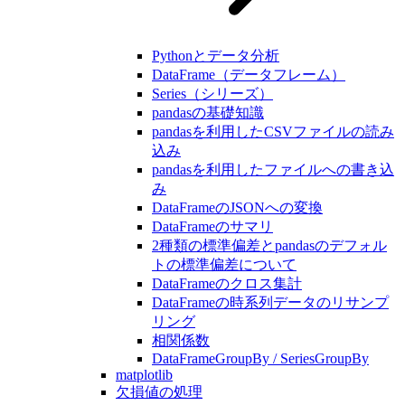
Pythonとデータ分析
DataFrame（データフレーム）
Series（シリーズ）
pandasの基礎知識
pandasを利用したCSVファイルの読み
込み
pandasを利用したファイルへの書き込
み
DataFrameのJSONへの変換
DataFrameのサマリ
2種類の標準偏差とpandasのデフォル
トの標準偏差について
DataFrameのクロス集計
DataFrameの時系列データのリサンプ
リング
相関係数
DataFrameGroupBy / SeriesGroupBy
matplotlib
欠損値の処理