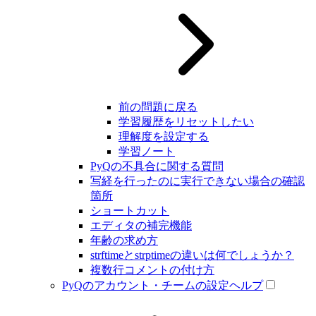
前の問題に戻る
学習履歴をリセットしたい
理解度を設定する
学習ノート
PyQの不具合に関する質問
写経を行ったのに実行できない場合の確認
箇所
ショートカット
エディタの補完機能
年齢の求め方
strftimeとstrptimeの違いは何でしょうか？
複数行コメントの付け方
PyQのアカウント・チームの設定ヘルプ