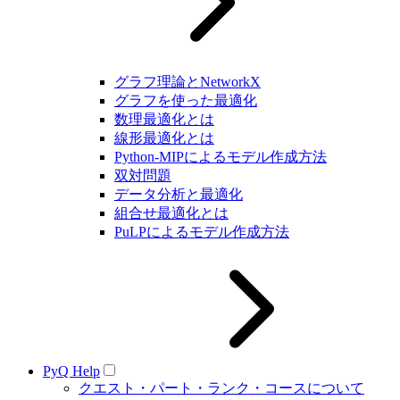
グラフ理論とNetworkX
グラフを使った最適化
数理最適化とは
線形最適化とは
Python-MIPによるモデル作成方法
双対問題
データ分析と最適化
組合せ最適化とは
PuLPによるモデル作成方法
PyQ Help
クエスト・パート・ランク・コースについて