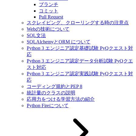
ブランチ
コミット
Pull Request
スクレイピング、クローリングする時の注意点
Webの技術について
SQL文法
SQLAlchemyとORM について
Python 3 エンジニア認定基礎試験 PyQクエスト対
応
Python 3 エンジニア認定データ分析試験 PyQクエ
スト対応
Python 3 エンジニア認定実践試験 PyQクエスト対
応
コーディング規約とPEP 8
統計量のクラスの説明
応用力をつける学習方法の紹介
Python Fireについて