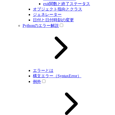
exit関数と終了ステータス
オブジェクト指向とクラス
ジェネレーター
日付と日付時刻の変更
Pythonのエラー解説
エラーとは
構文エラー（SyntaxError）
例外