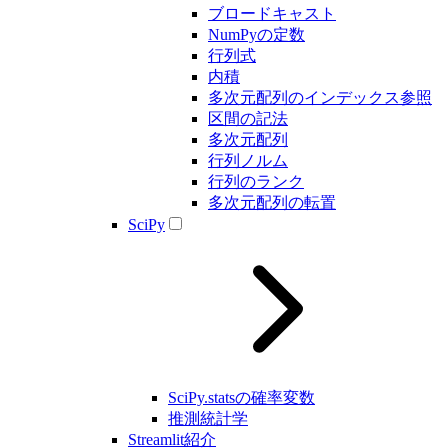
ブロードキャスト
NumPyの定数
行列式
内積
多次元配列のインデックス参照
区間の記法
多次元配列
行列ノルム
行列のランク
多次元配列の転置
SciPy
SciPy.statsの確率変数
推測統計学
Streamlit紹介