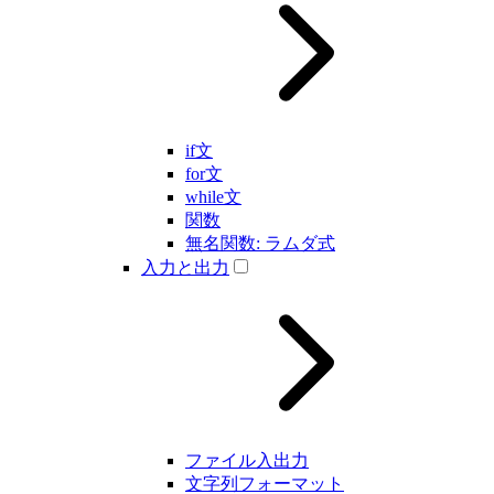
if文
for文
while文
関数
無名関数: ラムダ式
入力と出力
ファイル入出力
文字列フォーマット