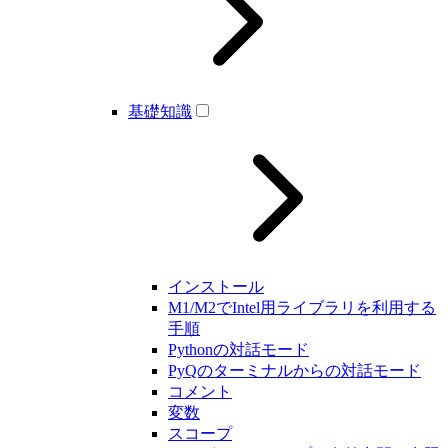
基礎知識
インストール
M1/M2でIntel用ライブラリを利用する
手順
Pythonの対話モード
PyQのターミナルからの対話モード
コメント
変数
スコープ