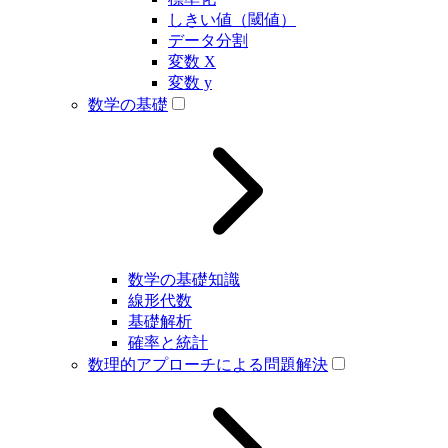
しきい値（閾値）
データ分割
変数 X
変数 y
数学の基礎
数学の基礎知識
線形代数
基礎解析
確率と統計
数理的アプローチによる問題解決