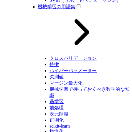
SVM（サポートベクターマシン）
機械学習の用語集
クロスバリデーション
特徴
ハイパーパラメーター
欠測値
マージン最大化
機械学習で持っておくべき数学的な知
識
過学習
前処理
次元削減
正則化
scikit-learn
標準化