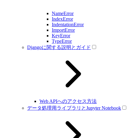
NameError
IndexError
IndentationError
ImportError
KeyError
TypeError
Djangoに関する説明とガイド
Web APIへのアクセス方法
データ処理用ライブラリとJupyter Notebook