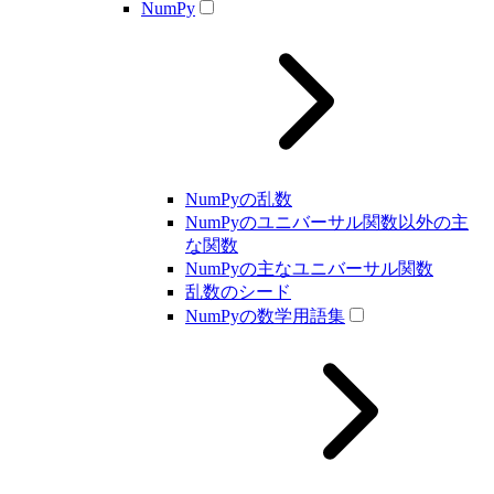
NumPy
NumPyの乱数
NumPyのユニバーサル関数以外の主
な関数
NumPyの主なユニバーサル関数
乱数のシード
NumPyの数学用語集