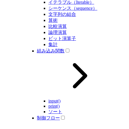
イテラブル（Iterable）
シーケンス（sequence）
文字列の結合
算術
比較演算
論理演算
ビット演算子
集計
組み込み関数
input()
print()
ソート
制御フロー