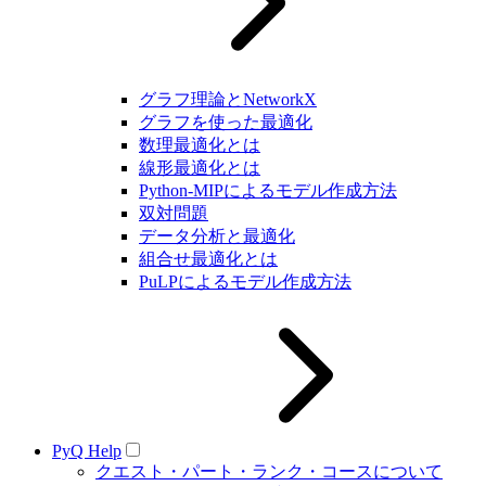
グラフ理論とNetworkX
グラフを使った最適化
数理最適化とは
線形最適化とは
Python-MIPによるモデル作成方法
双対問題
データ分析と最適化
組合せ最適化とは
PuLPによるモデル作成方法
PyQ Help
クエスト・パート・ランク・コースについて