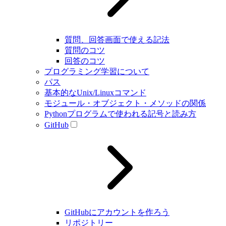
質問、回答画面で使える記法
質問のコツ
回答のコツ
プログラミング学習について
パス
基本的なUnix/Linuxコマンド
モジュール・オブジェクト・メソッドの関係
Pythonプログラムで使われる記号と読み方
GitHub
GitHubにアカウントを作ろう
リポジトリー