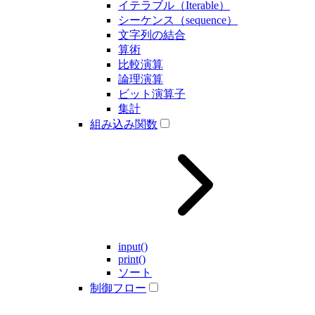
イテラブル（Iterable）
シーケンス（sequence）
文字列の結合
算術
比較演算
論理演算
ビット演算子
集計
組み込み関数
input()
print()
ソート
制御フロー