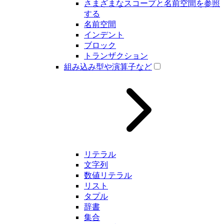
さまざまなスコープと名前空間を参照
する
名前空間
インデント
ブロック
トランザクション
組み込み型や演算子など
リテラル
文字列
数値リテラル
リスト
タプル
辞書
集合