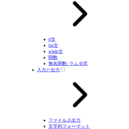
if文
for文
while文
関数
無名関数: ラムダ式
入力と出力
ファイル入出力
文字列フォーマット