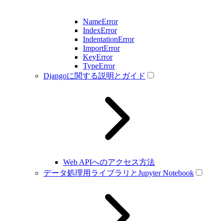
NameError
IndexError
IndentationError
ImportError
KeyError
TypeError
Djangoに関する説明とガイド
Web APIへのアクセス方法
データ処理用ライブラリとJupyter Notebook