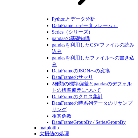
Pythonとデータ分析
DataFrame（データフレーム）
Series（シリーズ）
pandasの基礎知識
pandasを利用したCSVファイルの読み
込み
pandasを利用したファイルへの書き込
み
DataFrameのJSONへの変換
DataFrameのサマリ
2種類の標準偏差とpandasのデフォル
トの標準偏差について
DataFrameのクロス集計
DataFrameの時系列データのリサンプ
リング
相関係数
DataFrameGroupBy / SeriesGroupBy
matplotlib
欠損値の処理