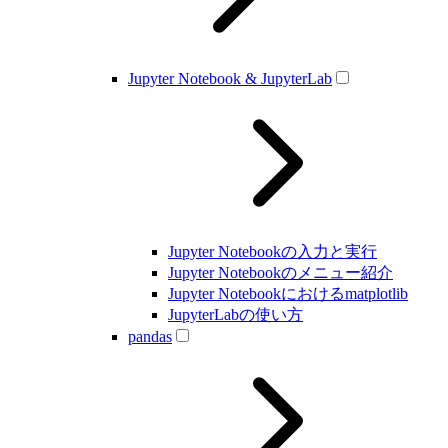
Jupyter Notebook & JupyterLab
Jupyter Notebookの入力と実行
Jupyter Notebookのメニュー紹介
Jupyter Notebookにおけるmatplotlib
JupyterLabの使い方
pandas