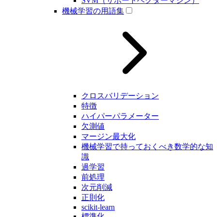
SVM（サポートベクターマシン）
機械学習の用語集
クロスバリデーション
特徴
ハイパーパラメーター
欠測値
マージン最大化
機械学習で持っておくべき数学的な知
識
過学習
前処理
次元削減
正則化
scikit-learn
標準化