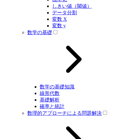
しきい値（閾値）
データ分割
変数 X
変数 y
数学の基礎
数学の基礎知識
線形代数
基礎解析
確率と統計
数理的アプローチによる問題解決