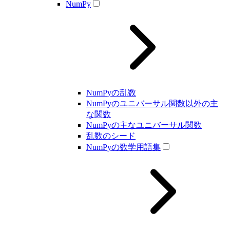
NumPy
NumPyの乱数
NumPyのユニバーサル関数以外の主
な関数
NumPyの主なユニバーサル関数
乱数のシード
NumPyの数学用語集