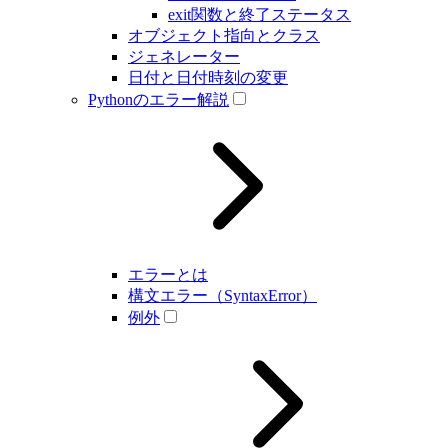
exit関数と終了ステータス
オブジェクト指向とクラス
ジェネレーター
日付と日付時刻の変更
Pythonのエラー解説
エラーとは
構文エラー（SyntaxError）
例外