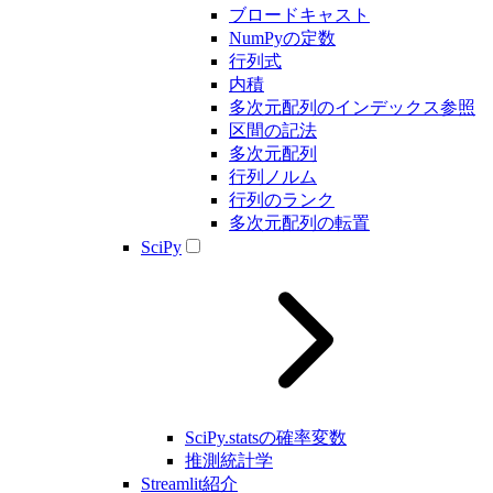
ブロードキャスト
NumPyの定数
行列式
内積
多次元配列のインデックス参照
区間の記法
多次元配列
行列ノルム
行列のランク
多次元配列の転置
SciPy
SciPy.statsの確率変数
推測統計学
Streamlit紹介