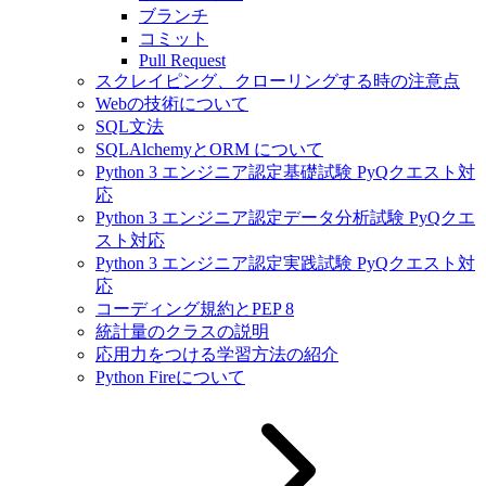
ブランチ
コミット
Pull Request
スクレイピング、クローリングする時の注意点
Webの技術について
SQL文法
SQLAlchemyとORM について
Python 3 エンジニア認定基礎試験 PyQクエスト対
応
Python 3 エンジニア認定データ分析試験 PyQクエ
スト対応
Python 3 エンジニア認定実践試験 PyQクエスト対
応
コーディング規約とPEP 8
統計量のクラスの説明
応用力をつける学習方法の紹介
Python Fireについて