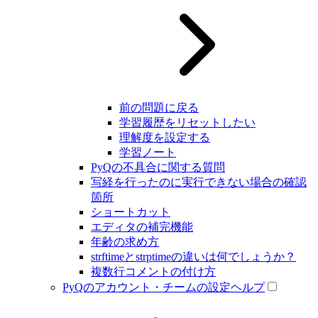
前の問題に戻る
学習履歴をリセットしたい
理解度を設定する
学習ノート
PyQの不具合に関する質問
写経を行ったのに実行できない場合の確認
箇所
ショートカット
エディタの補完機能
年齢の求め方
strftimeとstrptimeの違いは何でしょうか？
複数行コメントの付け方
PyQのアカウント・チームの設定ヘルプ