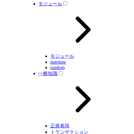
モジュール
モジュール
datetime
random
一般知識
正規表現
トランザクション