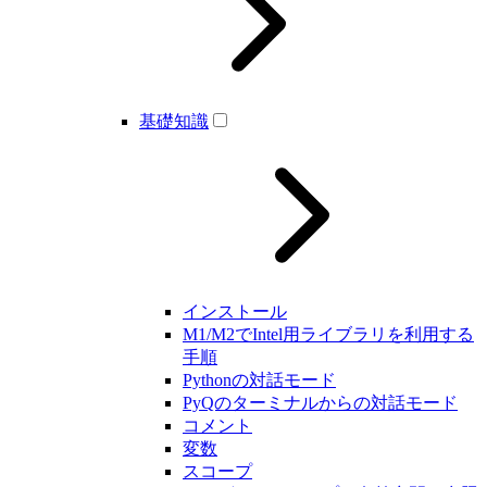
基礎知識
インストール
M1/M2でIntel用ライブラリを利用する
手順
Pythonの対話モード
PyQのターミナルからの対話モード
コメント
変数
スコープ