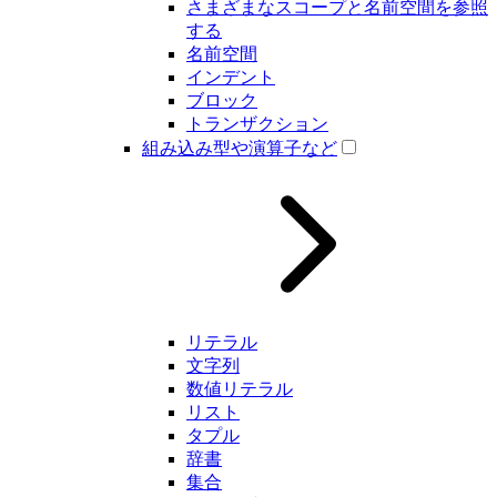
さまざまなスコープと名前空間を参照
する
名前空間
インデント
ブロック
トランザクション
組み込み型や演算子など
リテラル
文字列
数値リテラル
リスト
タプル
辞書
集合