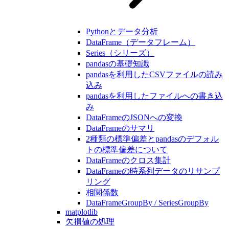
Pythonとデータ分析
DataFrame（データフレーム）
Series（シリーズ）
pandasの基礎知識
pandasを利用したCSVファイルの読み
込み
pandasを利用したファイルへの書き込
み
DataFrameのJSONへの変換
DataFrameのサマリ
2種類の標準偏差とpandasのデフォル
トの標準偏差について
DataFrameのクロス集計
DataFrameの時系列データのリサンプ
リング
相関係数
DataFrameGroupBy / SeriesGroupBy
matplotlib
欠損値の処理