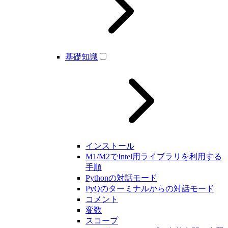
基礎知識
インストール
M1/M2でIntel用ライブラリを利用する
手順
Pythonの対話モード
PyQのターミナルからの対話モード
コメント
変数
スコープ