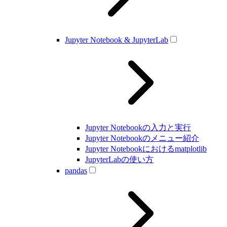
Jupyter Notebook & JupyterLab
Jupyter Notebookの入力と実行
Jupyter Notebookのメニュー紹介
Jupyter Notebookにおけるmatplotlib
JupyterLabの使い方
pandas