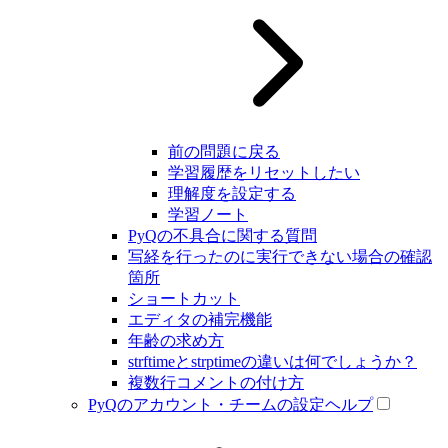
前の問題に戻る
学習履歴をリセットしたい
理解度を設定する
学習ノート
PyQの不具合に関する質問
写経を行ったのに実行できない場合の確認
箇所
ショートカット
エディタの補完機能
年齢の求め方
strftimeとstrptimeの違いは何でしょうか？
複数行コメントの付け方
PyQのアカウント・チームの設定ヘルプ