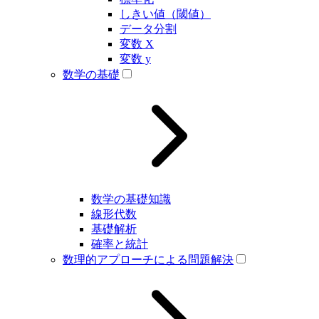
しきい値（閾値）
データ分割
変数 X
変数 y
数学の基礎
数学の基礎知識
線形代数
基礎解析
確率と統計
数理的アプローチによる問題解決