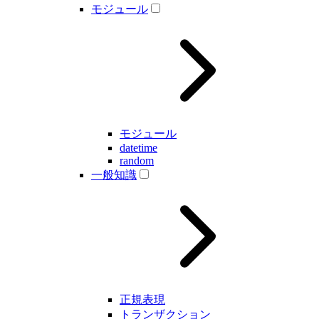
モジュール
モジュール
datetime
random
一般知識
正規表現
トランザクション