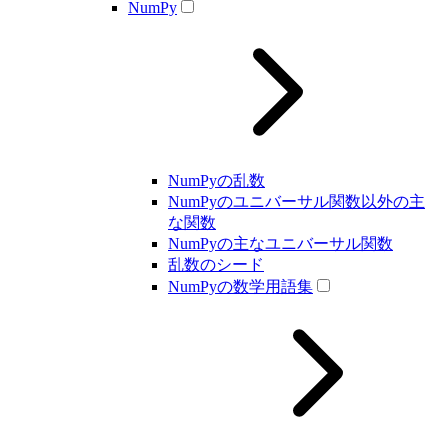
NumPy
NumPyの乱数
NumPyのユニバーサル関数以外の主
な関数
NumPyの主なユニバーサル関数
乱数のシード
NumPyの数学用語集