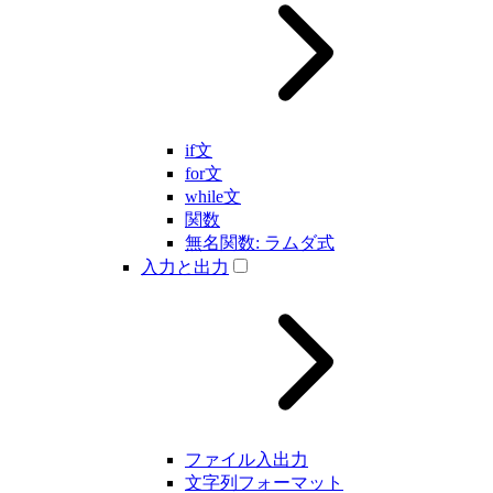
if文
for文
while文
関数
無名関数: ラムダ式
入力と出力
ファイル入出力
文字列フォーマット