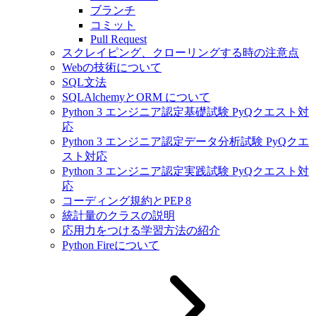
ブランチ
コミット
Pull Request
スクレイピング、クローリングする時の注意点
Webの技術について
SQL文法
SQLAlchemyとORM について
Python 3 エンジニア認定基礎試験 PyQクエスト対
応
Python 3 エンジニア認定データ分析試験 PyQクエ
スト対応
Python 3 エンジニア認定実践試験 PyQクエスト対
応
コーディング規約とPEP 8
統計量のクラスの説明
応用力をつける学習方法の紹介
Python Fireについて