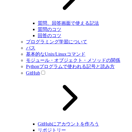
質問、回答画面で使える記法
質問のコツ
回答のコツ
プログラミング学習について
パス
基本的なUnix/Linuxコマンド
モジュール・オブジェクト・メソッドの関係
Pythonプログラムで使われる記号と読み方
GitHub
GitHubにアカウントを作ろう
リポジトリー