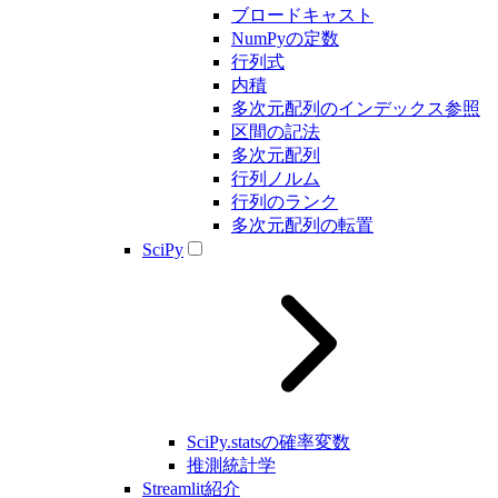
ブロードキャスト
NumPyの定数
行列式
内積
多次元配列のインデックス参照
区間の記法
多次元配列
行列ノルム
行列のランク
多次元配列の転置
SciPy
SciPy.statsの確率変数
推測統計学
Streamlit紹介