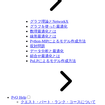
グラフ理論とNetworkX
グラフを使った最適化
数理最適化とは
線形最適化とは
Python-MIPによるモデル作成方法
双対問題
データ分析と最適化
組合せ最適化とは
PuLPによるモデル作成方法
PyQ Help
クエスト・パート・ランク・コースについて