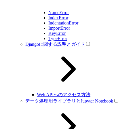
NameError
IndexError
IndentationError
ImportError
KeyError
TypeError
Djangoに関する説明とガイド
Web APIへのアクセス方法
データ処理用ライブラリとJupyter Notebook