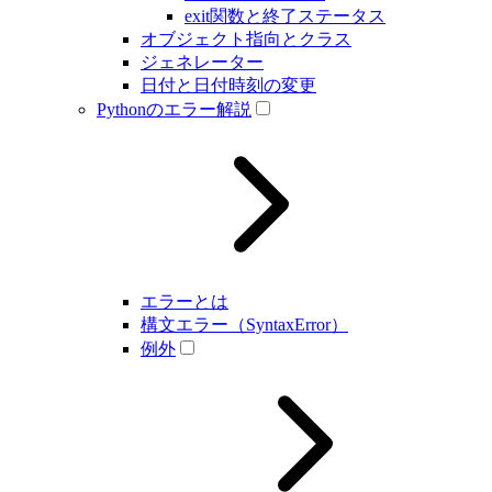
exit関数と終了ステータス
オブジェクト指向とクラス
ジェネレーター
日付と日付時刻の変更
Pythonのエラー解説
エラーとは
構文エラー（SyntaxError）
例外