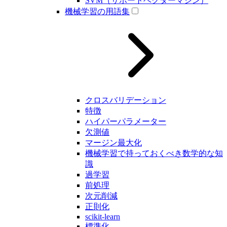
SVM（サポートベクターマシン）
機械学習の用語集
クロスバリデーション
特徴
ハイパーパラメーター
欠測値
マージン最大化
機械学習で持っておくべき数学的な知
識
過学習
前処理
次元削減
正則化
scikit-learn
標準化