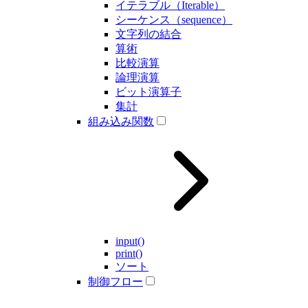
イテラブル（Iterable）
シーケンス（sequence）
文字列の結合
算術
比較演算
論理演算
ビット演算子
集計
組み込み関数
input()
print()
ソート
制御フロー