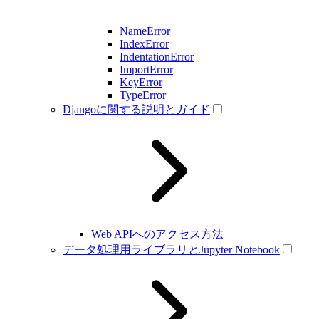
NameError
IndexError
IndentationError
ImportError
KeyError
TypeError
Djangoに関する説明とガイド
Web APIへのアクセス方法
データ処理用ライブラリとJupyter Notebook