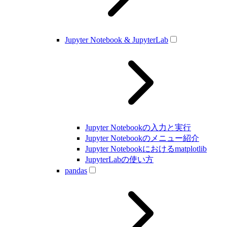
Jupyter Notebook & JupyterLab
Jupyter Notebookの入力と実行
Jupyter Notebookのメニュー紹介
Jupyter Notebookにおけるmatplotlib
JupyterLabの使い方
pandas