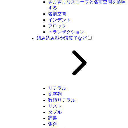
さまざまなスコープと名前空間を参照
する
名前空間
インデント
ブロック
トランザクション
組み込み型や演算子など
リテラル
文字列
数値リテラル
リスト
タプル
辞書
集合