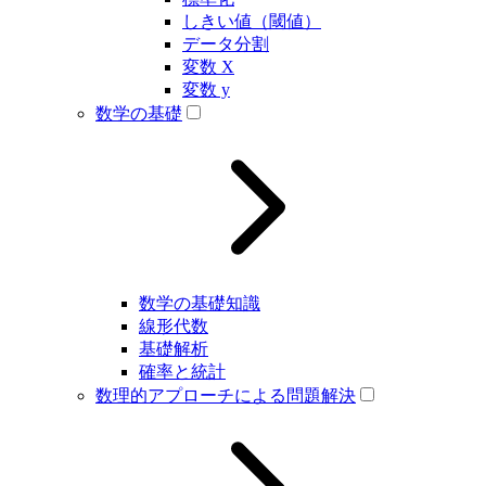
しきい値（閾値）
データ分割
変数 X
変数 y
数学の基礎
数学の基礎知識
線形代数
基礎解析
確率と統計
数理的アプローチによる問題解決