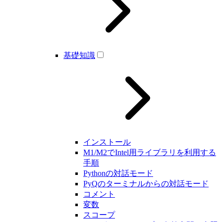
基礎知識
インストール
M1/M2でIntel用ライブラリを利用する
手順
Pythonの対話モード
PyQのターミナルからの対話モード
コメント
変数
スコープ