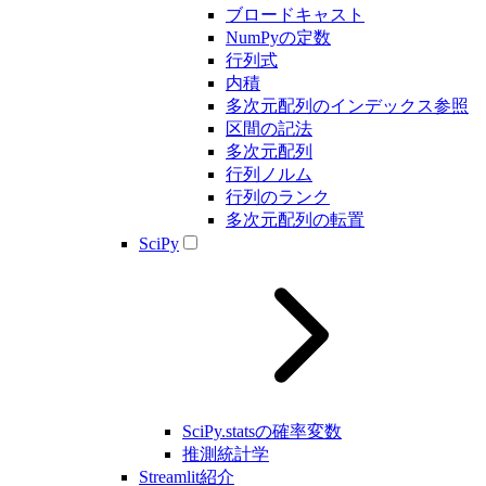
ブロードキャスト
NumPyの定数
行列式
内積
多次元配列のインデックス参照
区間の記法
多次元配列
行列ノルム
行列のランク
多次元配列の転置
SciPy
SciPy.statsの確率変数
推測統計学
Streamlit紹介