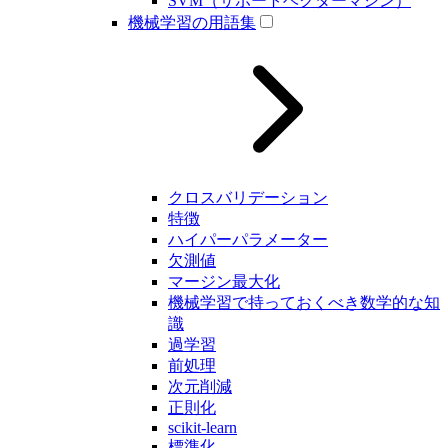
SVM（サポートベクターマシン）
機械学習の用語集
クロスバリデーション
特徴
ハイパーパラメーター
欠測値
マージン最大化
機械学習で持っておくべき数学的な知
識
過学習
前処理
次元削減
正則化
scikit-learn
標準化