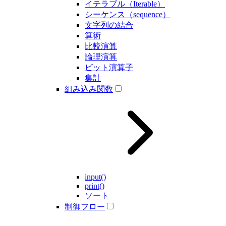
イテラブル（Iterable）
シーケンス（sequence）
文字列の結合
算術
比較演算
論理演算
ビット演算子
集計
組み込み関数
input()
print()
ソート
制御フロー