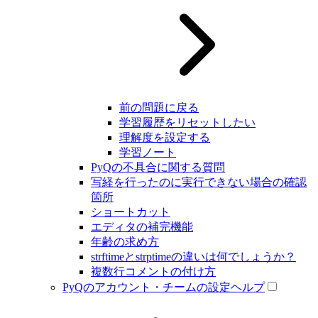
前の問題に戻る
学習履歴をリセットしたい
理解度を設定する
学習ノート
PyQの不具合に関する質問
写経を行ったのに実行できない場合の確認
箇所
ショートカット
エディタの補完機能
年齢の求め方
strftimeとstrptimeの違いは何でしょうか？
複数行コメントの付け方
PyQのアカウント・チームの設定ヘルプ