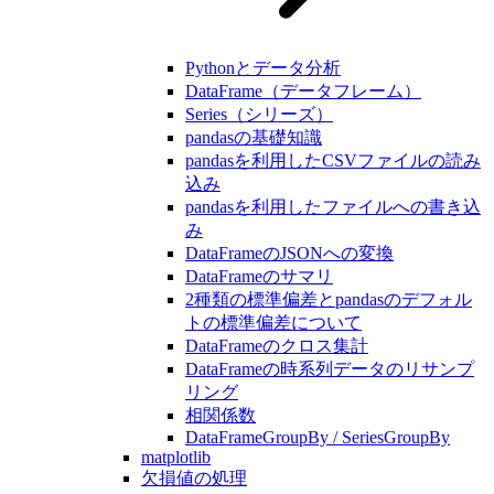
Pythonとデータ分析
DataFrame（データフレーム）
Series（シリーズ）
pandasの基礎知識
pandasを利用したCSVファイルの読み
込み
pandasを利用したファイルへの書き込
み
DataFrameのJSONへの変換
DataFrameのサマリ
2種類の標準偏差とpandasのデフォル
トの標準偏差について
DataFrameのクロス集計
DataFrameの時系列データのリサンプ
リング
相関係数
DataFrameGroupBy / SeriesGroupBy
matplotlib
欠損値の処理