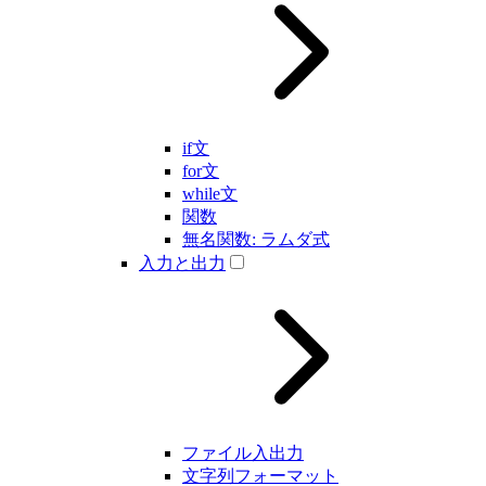
if文
for文
while文
関数
無名関数: ラムダ式
入力と出力
ファイル入出力
文字列フォーマット