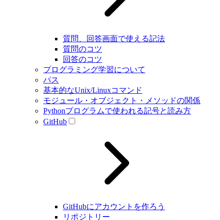
質問、回答画面で使える記法
質問のコツ
回答のコツ
プログラミング学習について
パス
基本的なUnix/Linuxコマンド
モジュール・オブジェクト・メソッドの関係
Pythonプログラムで使われる記号と読み方
GitHub
GitHubにアカウントを作ろう
リポジトリー