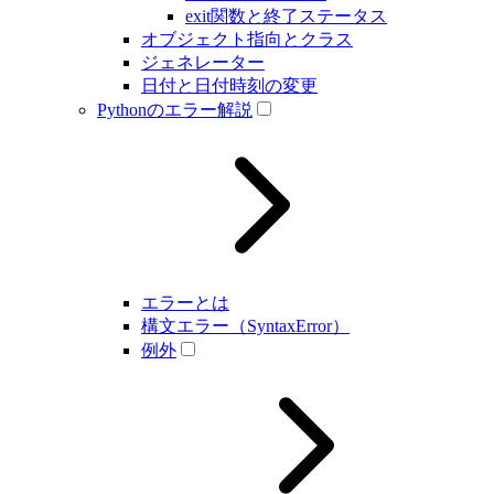
exit関数と終了ステータス
オブジェクト指向とクラス
ジェネレーター
日付と日付時刻の変更
Pythonのエラー解説
エラーとは
構文エラー（SyntaxError）
例外