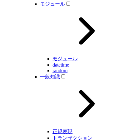
モジュール
モジュール
datetime
random
一般知識
正規表現
トランザクション