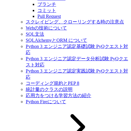
ブランチ
コミット
Pull Request
スクレイピング、クローリングする時の注意点
Webの技術について
SQL文法
SQLAlchemyとORM について
Python 3 エンジニア認定基礎試験 PyQクエスト対
応
Python 3 エンジニア認定データ分析試験 PyQクエ
スト対応
Python 3 エンジニア認定実践試験 PyQクエスト対
応
コーディング規約とPEP 8
統計量のクラスの説明
応用力をつける学習方法の紹介
Python Fireについて