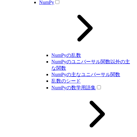
NumPy
NumPyの乱数
NumPyのユニバーサル関数以外の主
な関数
NumPyの主なユニバーサル関数
乱数のシード
NumPyの数学用語集