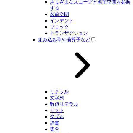
さまざまなスコープと名前空間を参照
する
名前空間
インデント
ブロック
トランザクション
組み込み型や演算子など
リテラル
文字列
数値リテラル
リスト
タプル
辞書
集合