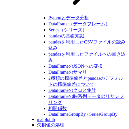
Pythonとデータ分析
DataFrame（データフレーム）
Series（シリーズ）
pandasの基礎知識
pandasを利用したCSVファイルの読み
込み
pandasを利用したファイルへの書き込
み
DataFrameのJSONへの変換
DataFrameのサマリ
2種類の標準偏差とpandasのデフォル
トの標準偏差について
DataFrameのクロス集計
DataFrameの時系列データのリサンプ
リング
相関係数
DataFrameGroupBy / SeriesGroupBy
matplotlib
欠損値の処理