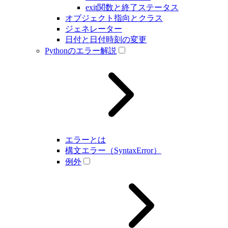
exit関数と終了ステータス
オブジェクト指向とクラス
ジェネレーター
日付と日付時刻の変更
Pythonのエラー解説
エラーとは
構文エラー（SyntaxError）
例外