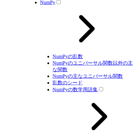
NumPy
NumPyの乱数
NumPyのユニバーサル関数以外の主
な関数
NumPyの主なユニバーサル関数
乱数のシード
NumPyの数学用語集