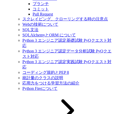
ブランチ
コミット
Pull Request
スクレイピング、クローリングする時の注意点
Webの技術について
SQL文法
SQLAlchemyとORM について
Python 3 エンジニア認定基礎試験 PyQクエスト対
応
Python 3 エンジニア認定データ分析試験 PyQクエ
スト対応
Python 3 エンジニア認定実践試験 PyQクエスト対
応
コーディング規約とPEP 8
統計量のクラスの説明
応用力をつける学習方法の紹介
Python Fireについて