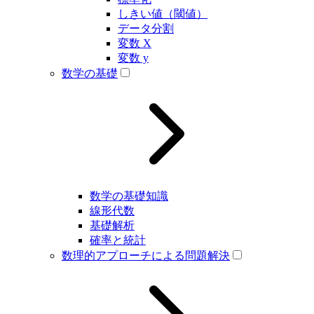
しきい値（閾値）
データ分割
変数 X
変数 y
数学の基礎
数学の基礎知識
線形代数
基礎解析
確率と統計
数理的アプローチによる問題解決