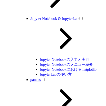
Jupyter Notebook & JupyterLab
Jupyter Notebookの入力と実行
Jupyter Notebookのメニュー紹介
Jupyter Notebookにおけるmatplotlib
JupyterLabの使い方
pandas