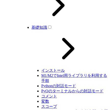
基礎知識
インストール
M1/M2でIntel用ライブラリを利用する
手順
Pythonの対話モード
PyQのターミナルからの対話モード
コメント
変数
スコープ