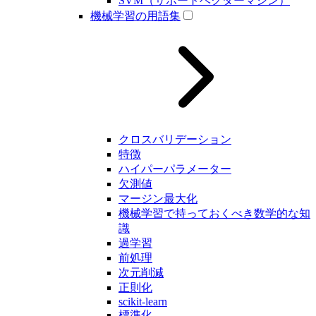
SVM（サポートベクターマシン）
機械学習の用語集
クロスバリデーション
特徴
ハイパーパラメーター
欠測値
マージン最大化
機械学習で持っておくべき数学的な知
識
過学習
前処理
次元削減
正則化
scikit-learn
標準化