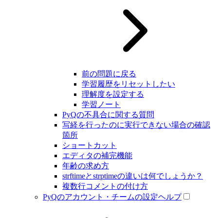
前の問題に戻る
学習履歴をリセットしたい
理解度を設定する
学習ノート
PyQの不具合に関する質問
写経を行ったのに実行できない場合の確認
箇所
ショートカット
エディタの補完機能
年齢の求め方
strftimeとstrptimeの違いは何でしょうか？
複数行コメントの付け方
PyQのアカウント・チームの設定ヘルプ