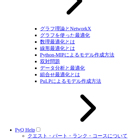
グラフ理論とNetworkX
グラフを使った最適化
数理最適化とは
線形最適化とは
Python-MIPによるモデル作成方法
双対問題
データ分析と最適化
組合せ最適化とは
PuLPによるモデル作成方法
PyQ Help
クエスト・パート・ランク・コースについて