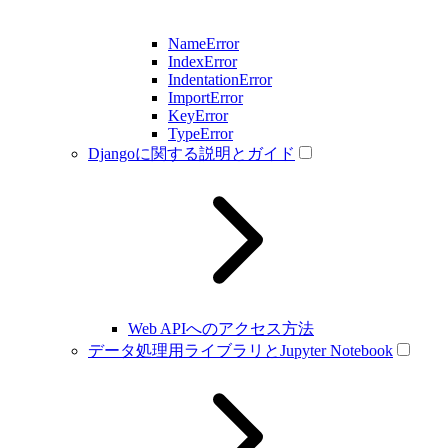
NameError
IndexError
IndentationError
ImportError
KeyError
TypeError
Djangoに関する説明とガイド
Web APIへのアクセス方法
データ処理用ライブラリとJupyter Notebook