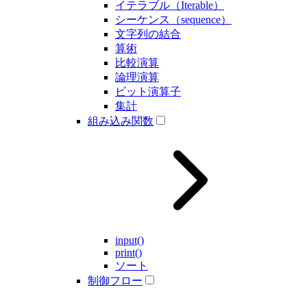
イテラブル（Iterable）
シーケンス（sequence）
文字列の結合
算術
比較演算
論理演算
ビット演算子
集計
組み込み関数
input()
print()
ソート
制御フロー