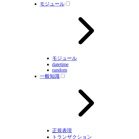
モジュール
モジュール
datetime
random
一般知識
正規表現
トランザクション