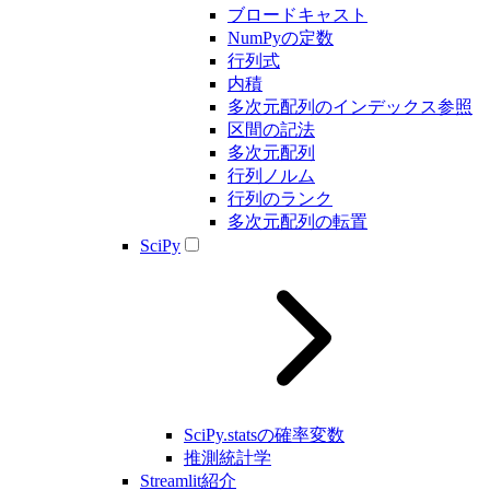
ブロードキャスト
NumPyの定数
行列式
内積
多次元配列のインデックス参照
区間の記法
多次元配列
行列ノルム
行列のランク
多次元配列の転置
SciPy
SciPy.statsの確率変数
推測統計学
Streamlit紹介