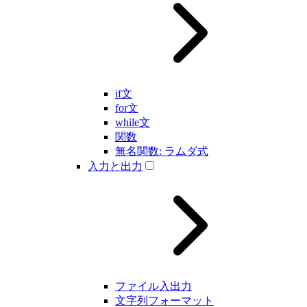
if文
for文
while文
関数
無名関数: ラムダ式
入力と出力
ファイル入出力
文字列フォーマット