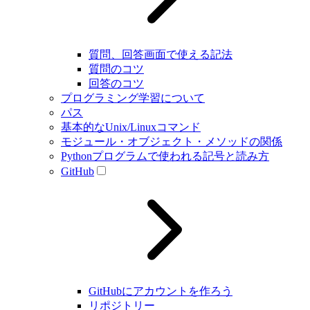
質問、回答画面で使える記法
質問のコツ
回答のコツ
プログラミング学習について
パス
基本的なUnix/Linuxコマンド
モジュール・オブジェクト・メソッドの関係
Pythonプログラムで使われる記号と読み方
GitHub
GitHubにアカウントを作ろう
リポジトリー