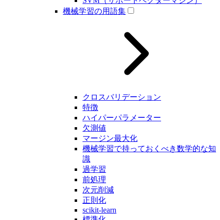
SVM（サポートベクターマシン）
機械学習の用語集
クロスバリデーション
特徴
ハイパーパラメーター
欠測値
マージン最大化
機械学習で持っておくべき数学的な知
識
過学習
前処理
次元削減
正則化
scikit-learn
標準化