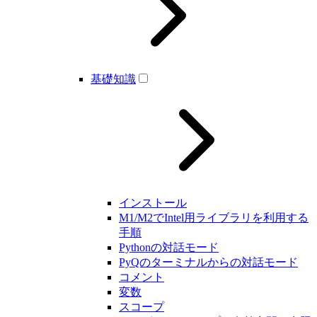
基礎知識
インストール
M1/M2でIntel用ライブラリを利用する
手順
Pythonの対話モード
PyQのターミナルからの対話モード
コメント
変数
スコープ