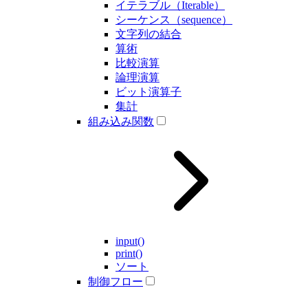
イテラブル（Iterable）
シーケンス（sequence）
文字列の結合
算術
比較演算
論理演算
ビット演算子
集計
組み込み関数
input()
print()
ソート
制御フロー