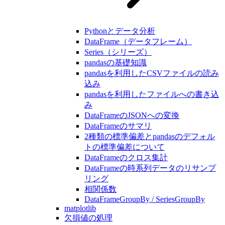
Pythonとデータ分析
DataFrame（データフレーム）
Series（シリーズ）
pandasの基礎知識
pandasを利用したCSVファイルの読み
込み
pandasを利用したファイルへの書き込
み
DataFrameのJSONへの変換
DataFrameのサマリ
2種類の標準偏差とpandasのデフォル
トの標準偏差について
DataFrameのクロス集計
DataFrameの時系列データのリサンプ
リング
相関係数
DataFrameGroupBy / SeriesGroupBy
matplotlib
欠損値の処理