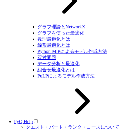
グラフ理論とNetworkX
グラフを使った最適化
数理最適化とは
線形最適化とは
Python-MIPによるモデル作成方法
双対問題
データ分析と最適化
組合せ最適化とは
PuLPによるモデル作成方法
PyQ Help
クエスト・パート・ランク・コースについて