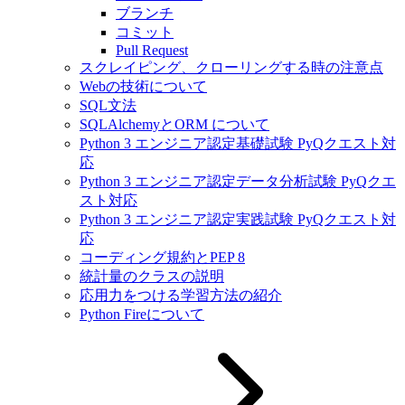
ブランチ
コミット
Pull Request
スクレイピング、クローリングする時の注意点
Webの技術について
SQL文法
SQLAlchemyとORM について
Python 3 エンジニア認定基礎試験 PyQクエスト対
応
Python 3 エンジニア認定データ分析試験 PyQクエ
スト対応
Python 3 エンジニア認定実践試験 PyQクエスト対
応
コーディング規約とPEP 8
統計量のクラスの説明
応用力をつける学習方法の紹介
Python Fireについて