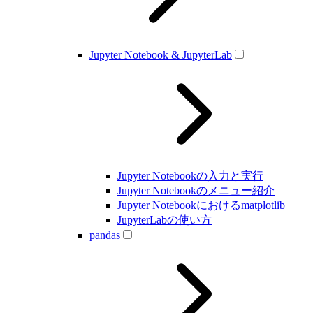
Jupyter Notebook & JupyterLab
Jupyter Notebookの入力と実行
Jupyter Notebookのメニュー紹介
Jupyter Notebookにおけるmatplotlib
JupyterLabの使い方
pandas