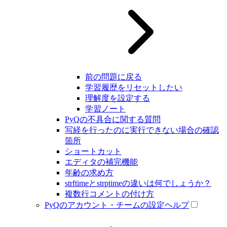
前の問題に戻る
学習履歴をリセットしたい
理解度を設定する
学習ノート
PyQの不具合に関する質問
写経を行ったのに実行できない場合の確認
箇所
ショートカット
エディタの補完機能
年齢の求め方
strftimeとstrptimeの違いは何でしょうか？
複数行コメントの付け方
PyQのアカウント・チームの設定ヘルプ