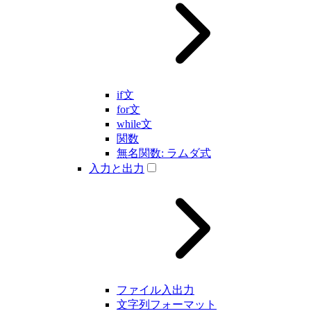
if文
for文
while文
関数
無名関数: ラムダ式
入力と出力
ファイル入出力
文字列フォーマット