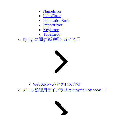
NameError
IndexError
IndentationError
ImportError
KeyError
TypeError
Djangoに関する説明とガイド
Web APIへのアクセス方法
データ処理用ライブラリとJupyter Notebook