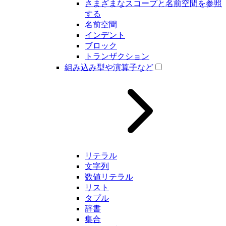
さまざまなスコープと名前空間を参照
する
名前空間
インデント
ブロック
トランザクション
組み込み型や演算子など
リテラル
文字列
数値リテラル
リスト
タプル
辞書
集合