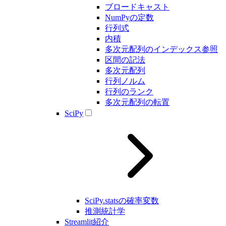
ブロードキャスト
NumPyの定数
行列式
内積
多次元配列のインデックス参照
区間の記法
多次元配列
行列ノルム
行列のランク
多次元配列の転置
SciPy
SciPy.statsの確率変数
推測統計学
Streamlit紹介