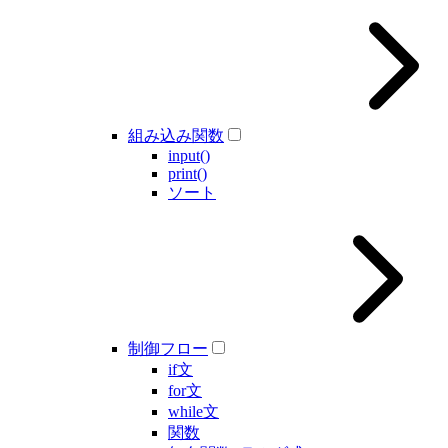
組み込み関数
input()
print()
ソート
制御フロー
if文
for文
while文
関数