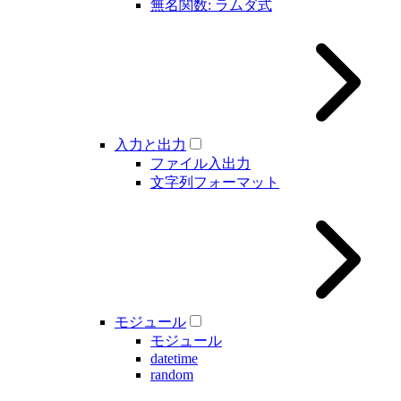
無名関数: ラムダ式
入力と出力
ファイル入出力
文字列フォーマット
モジュール
モジュール
datetime
random