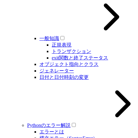
一般知識
正規表現
トランザクション
exit関数と終了ステータス
オブジェクト指向とクラス
ジェネレーター
日付と日付時刻の変更
Pythonのエラー解説
エラーとは