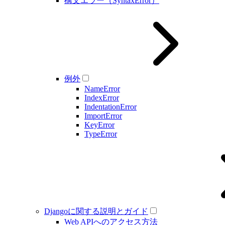
構文エラー（SyntaxError）
例外
NameError
IndexError
IndentationError
ImportError
KeyError
TypeError
Djangoに関する説明とガイド
Web APIへのアクセス方法