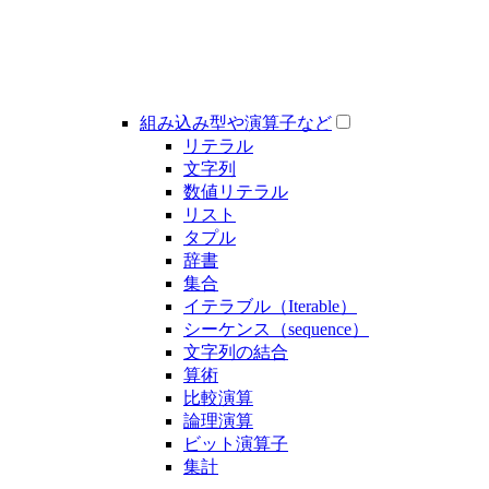
組み込み型や演算子など
リテラル
文字列
数値リテラル
リスト
タプル
辞書
集合
イテラブル（Iterable）
シーケンス（sequence）
文字列の結合
算術
比較演算
論理演算
ビット演算子
集計