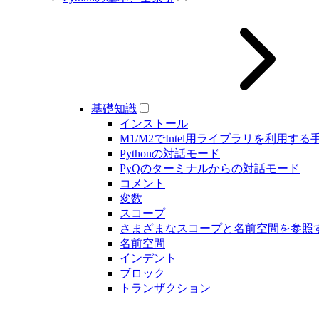
基礎知識
インストール
M1/M2でIntel用ライブラリを利用する
Pythonの対話モード
PyQのターミナルからの対話モード
コメント
変数
スコープ
さまざまなスコープと名前空間を参照
名前空間
インデント
ブロック
トランザクション