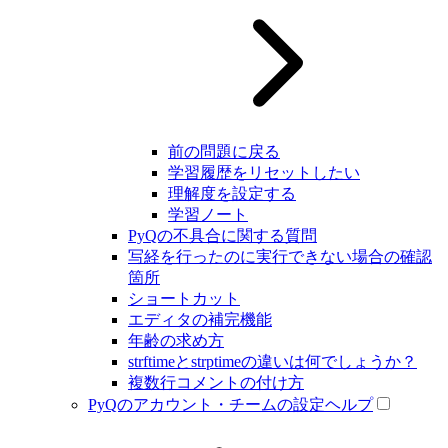
前の問題に戻る
学習履歴をリセットしたい
理解度を設定する
学習ノート
PyQの不具合に関する質問
写経を行ったのに実行できない場合の確認
箇所
ショートカット
エディタの補完機能
年齢の求め方
strftimeとstrptimeの違いは何でしょうか？
複数行コメントの付け方
PyQのアカウント・チームの設定ヘルプ