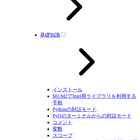
基礎知識
インストール
M1/M2でIntel用ライブラリを利用する
手順
Pythonの対話モード
PyQのターミナルからの対話モード
コメント
変数
スコープ