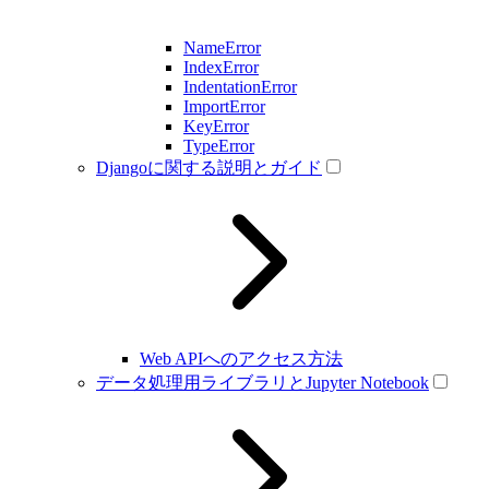
NameError
IndexError
IndentationError
ImportError
KeyError
TypeError
Djangoに関する説明とガイド
Web APIへのアクセス方法
データ処理用ライブラリとJupyter Notebook