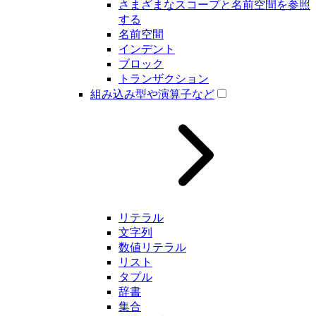
さまざまなスコープと名前空間を参照
する
名前空間
インデント
ブロック
トランザクション
組み込み型や演算子など
リテラル
文字列
数値リテラル
リスト
タプル
辞書
集合