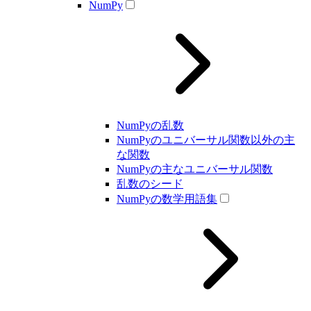
NumPy
NumPyの乱数
NumPyのユニバーサル関数以外の主
な関数
NumPyの主なユニバーサル関数
乱数のシード
NumPyの数学用語集