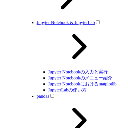
Jupyter Notebook & JupyterLab
Jupyter Notebookの入力と実行
Jupyter Notebookのメニュー紹介
Jupyter Notebookにおけるmatplotlib
JupyterLabの使い方
pandas