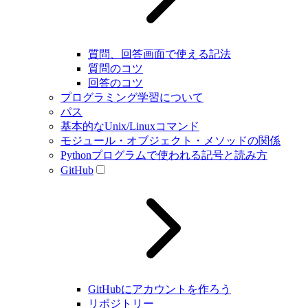
質問、回答画面で使える記法
質問のコツ
回答のコツ
プログラミング学習について
パス
基本的なUnix/Linuxコマンド
モジュール・オブジェクト・メソッドの関係
Pythonプログラムで使われる記号と読み方
GitHub
GitHubにアカウントを作ろう
リポジトリー