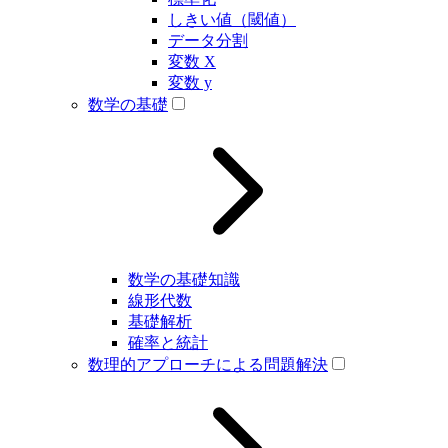
しきい値（閾値）
データ分割
変数 X
変数 y
数学の基礎
数学の基礎知識
線形代数
基礎解析
確率と統計
数理的アプローチによる問題解決