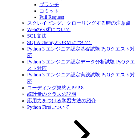
ブランチ
コミット
Pull Request
スクレイピング、クローリングする時の注意点
Webの技術について
SQL文法
SQLAlchemyとORM について
Python 3 エンジニア認定基礎試験 PyQクエスト対
応
Python 3 エンジニア認定データ分析試験 PyQクエ
スト対応
Python 3 エンジニア認定実践試験 PyQクエスト対
応
コーディング規約とPEP 8
統計量のクラスの説明
応用力をつける学習方法の紹介
Python Fireについて