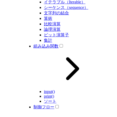
イテラブル（Iterable）
シーケンス（sequence）
文字列の結合
算術
比較演算
論理演算
ビット演算子
集計
組み込み関数
input()
print()
ソート
制御フロー