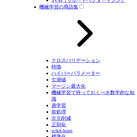
SVM（サポートベクターマシン）
機械学習の用語集
クロスバリデーション
特徴
ハイパーパラメーター
欠測値
マージン最大化
機械学習で持っておくべき数学的な知
識
過学習
前処理
次元削減
正則化
scikit-learn
標準化