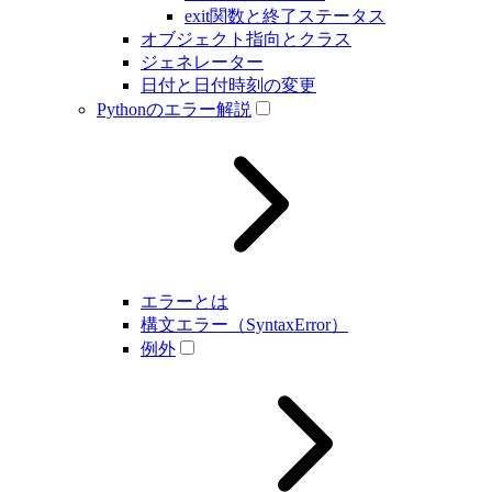
exit関数と終了ステータス
オブジェクト指向とクラス
ジェネレーター
日付と日付時刻の変更
Pythonのエラー解説
エラーとは
構文エラー（SyntaxError）
例外