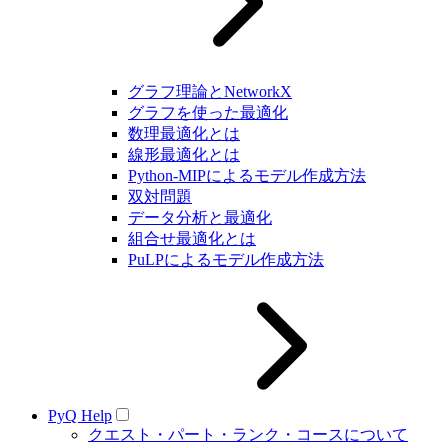
グラフ理論とNetworkX
グラフを使った最適化
数理最適化とは
線形最適化とは
Python-MIPによるモデル作成方法
双対問題
データ分析と最適化
組合せ最適化とは
PuLPによるモデル作成方法
PyQ Help
クエスト・パート・ランク・コースについて