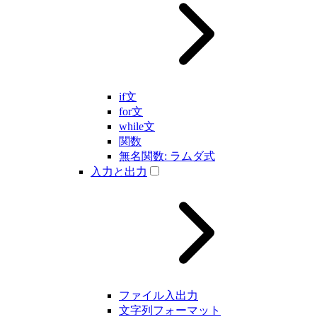
if文
for文
while文
関数
無名関数: ラムダ式
入力と出力
ファイル入出力
文字列フォーマット