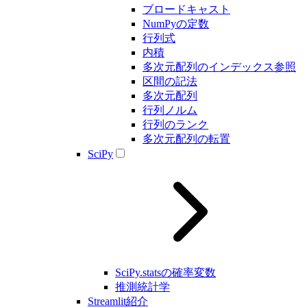
ブロードキャスト
NumPyの定数
行列式
内積
多次元配列のインデックス参照
区間の記法
多次元配列
行列ノルム
行列のランク
多次元配列の転置
SciPy
SciPy.statsの確率変数
推測統計学
Streamlit紹介