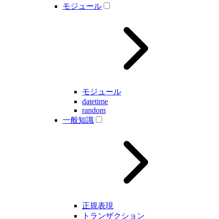
モジュール
モジュール
datetime
random
一般知識
正規表現
トランザクション