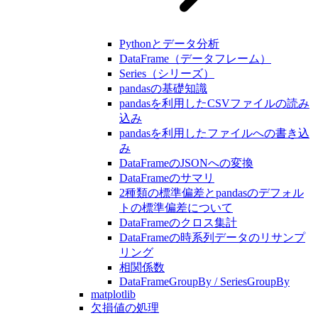
Pythonとデータ分析
DataFrame（データフレーム）
Series（シリーズ）
pandasの基礎知識
pandasを利用したCSVファイルの読み
込み
pandasを利用したファイルへの書き込
み
DataFrameのJSONへの変換
DataFrameのサマリ
2種類の標準偏差とpandasのデフォル
トの標準偏差について
DataFrameのクロス集計
DataFrameの時系列データのリサンプ
リング
相関係数
DataFrameGroupBy / SeriesGroupBy
matplotlib
欠損値の処理