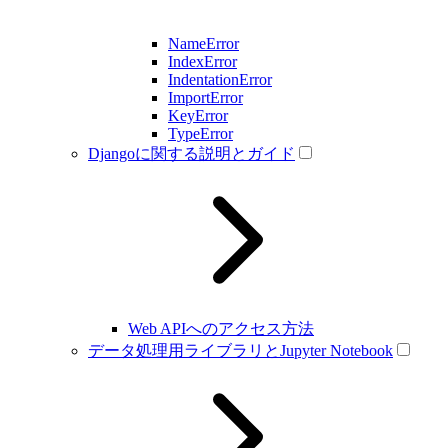
NameError
IndexError
IndentationError
ImportError
KeyError
TypeError
Djangoに関する説明とガイド
Web APIへのアクセス方法
データ処理用ライブラリとJupyter Notebook