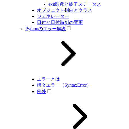
exit関数と終了ステータス
オブジェクト指向とクラス
ジェネレーター
日付と日付時刻の変更
Pythonのエラー解説
エラーとは
構文エラー（SyntaxError）
例外