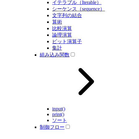
イテラブル（Iterable）
シーケンス（sequence）
文字列の結合
算術
比較演算
論理演算
ビット演算子
集計
組み込み関数
input()
print()
ソート
制御フロー