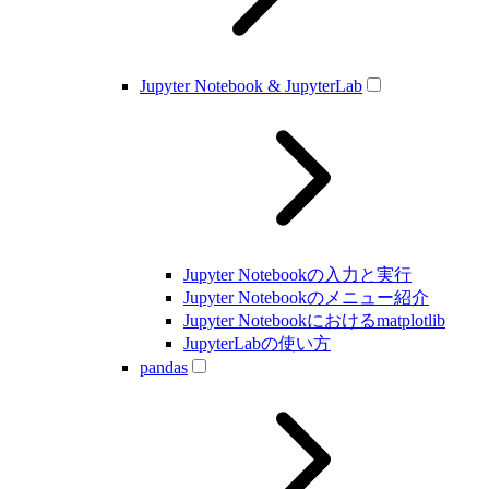
Jupyter Notebook & JupyterLab
Jupyter Notebookの入力と実行
Jupyter Notebookのメニュー紹介
Jupyter Notebookにおけるmatplotlib
JupyterLabの使い方
pandas