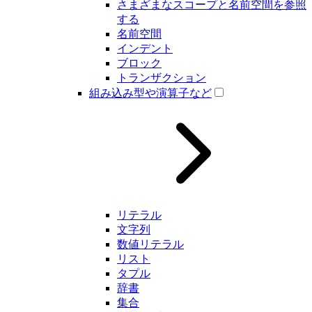
さまざまなスコープと名前空間を参照
する
名前空間
インデント
ブロック
トランザクション
組み込み型や演算子など
リテラル
文字列
数値リテラル
リスト
タプル
辞書
集合