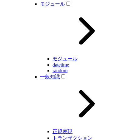
モジュール
モジュール
datetime
random
一般知識
正規表現
トランザクション