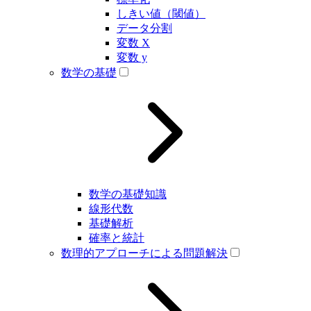
しきい値（閾値）
データ分割
変数 X
変数 y
数学の基礎
数学の基礎知識
線形代数
基礎解析
確率と統計
数理的アプローチによる問題解決