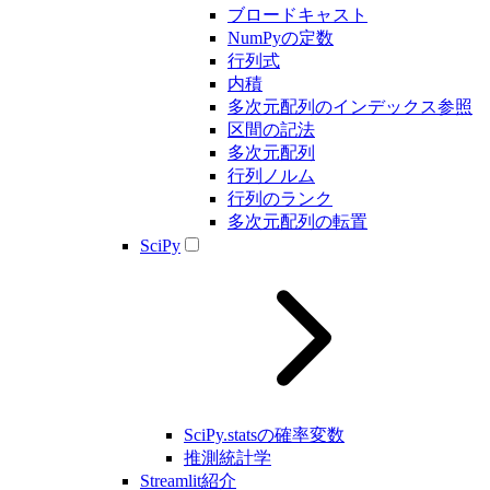
ブロードキャスト
NumPyの定数
行列式
内積
多次元配列のインデックス参照
区間の記法
多次元配列
行列ノルム
行列のランク
多次元配列の転置
SciPy
SciPy.statsの確率変数
推測統計学
Streamlit紹介