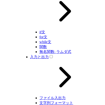
if文
for文
while文
関数
無名関数: ラムダ式
入力と出力
ファイル入出力
文字列フォーマット