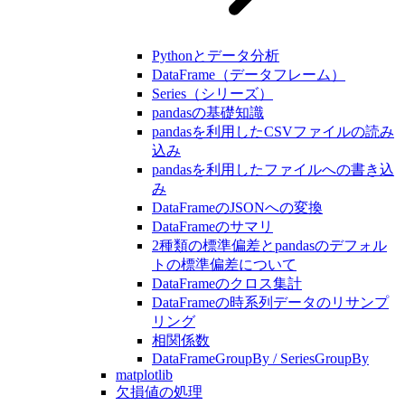
Pythonとデータ分析
DataFrame（データフレーム）
Series（シリーズ）
pandasの基礎知識
pandasを利用したCSVファイルの読み
込み
pandasを利用したファイルへの書き込
み
DataFrameのJSONへの変換
DataFrameのサマリ
2種類の標準偏差とpandasのデフォル
トの標準偏差について
DataFrameのクロス集計
DataFrameの時系列データのリサンプ
リング
相関係数
DataFrameGroupBy / SeriesGroupBy
matplotlib
欠損値の処理