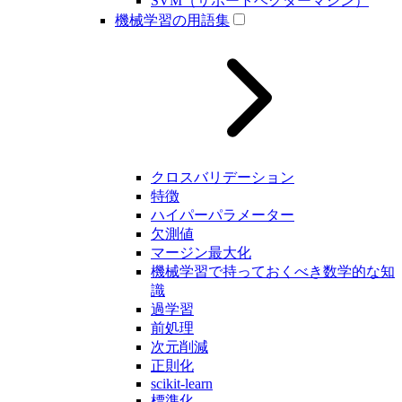
SVM（サポートベクターマシン）
機械学習の用語集
クロスバリデーション
特徴
ハイパーパラメーター
欠測値
マージン最大化
機械学習で持っておくべき数学的な知
識
過学習
前処理
次元削減
正則化
scikit-learn
標準化