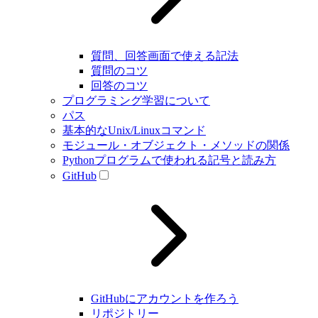
質問、回答画面で使える記法
質問のコツ
回答のコツ
プログラミング学習について
パス
基本的なUnix/Linuxコマンド
モジュール・オブジェクト・メソッドの関係
Pythonプログラムで使われる記号と読み方
GitHub
GitHubにアカウントを作ろう
リポジトリー