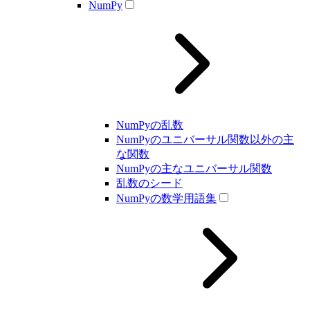
NumPy
NumPyの乱数
NumPyのユニバーサル関数以外の主
な関数
NumPyの主なユニバーサル関数
乱数のシード
NumPyの数学用語集