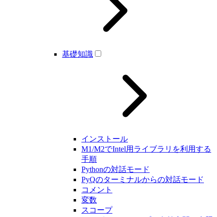
基礎知識
インストール
M1/M2でIntel用ライブラリを利用する
手順
Pythonの対話モード
PyQのターミナルからの対話モード
コメント
変数
スコープ