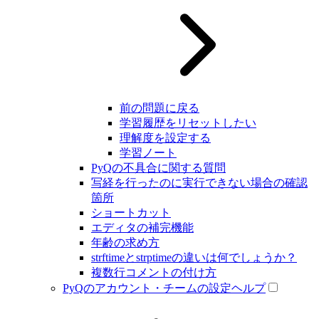
前の問題に戻る
学習履歴をリセットしたい
理解度を設定する
学習ノート
PyQの不具合に関する質問
写経を行ったのに実行できない場合の確認
箇所
ショートカット
エディタの補完機能
年齢の求め方
strftimeとstrptimeの違いは何でしょうか？
複数行コメントの付け方
PyQのアカウント・チームの設定ヘルプ