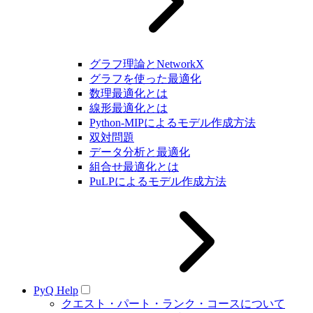
グラフ理論とNetworkX
グラフを使った最適化
数理最適化とは
線形最適化とは
Python-MIPによるモデル作成方法
双対問題
データ分析と最適化
組合せ最適化とは
PuLPによるモデル作成方法
PyQ Help
クエスト・パート・ランク・コースについて