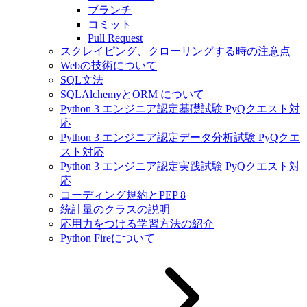
ブランチ
コミット
Pull Request
スクレイピング、クローリングする時の注意点
Webの技術について
SQL文法
SQLAlchemyとORM について
Python 3 エンジニア認定基礎試験 PyQクエスト対
応
Python 3 エンジニア認定データ分析試験 PyQクエ
スト対応
Python 3 エンジニア認定実践試験 PyQクエスト対
応
コーディング規約とPEP 8
統計量のクラスの説明
応用力をつける学習方法の紹介
Python Fireについて