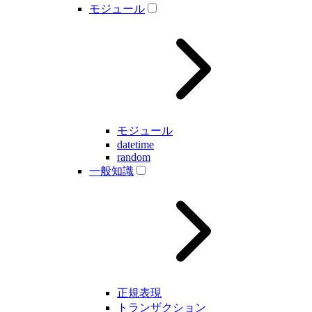
モジュール
モジュール
datetime
random
一般知識
正規表現
トランザクション