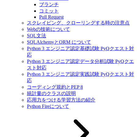
ブランチ
コミット
Pull Request
スクレイピング、クローリングする時の注意点
Webの技術について
SQL文法
SQLAlchemyとORM について
Python 3 エンジニア認定基礎試験 PyQクエスト対
応
Python 3 エンジニア認定データ分析試験 PyQクエ
スト対応
Python 3 エンジニア認定実践試験 PyQクエスト対
応
コーディング規約とPEP 8
統計量のクラスの説明
応用力をつける学習方法の紹介
Python Fireについて