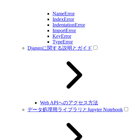
NameError
IndexError
IndentationError
ImportError
KeyError
TypeError
Djangoに関する説明とガイド
Web APIへのアクセス方法
データ処理用ライブラリとJupyter Notebook