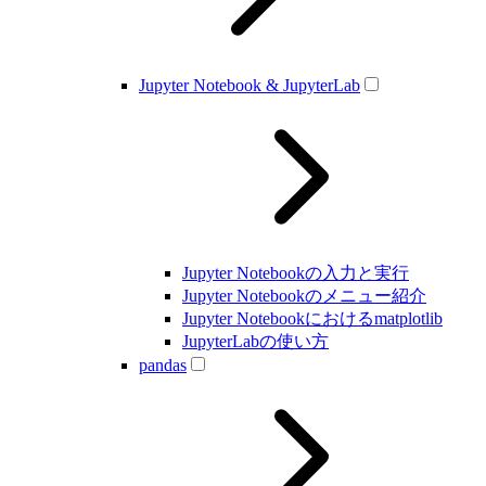
Jupyter Notebook & JupyterLab
Jupyter Notebookの入力と実行
Jupyter Notebookのメニュー紹介
Jupyter Notebookにおけるmatplotlib
JupyterLabの使い方
pandas