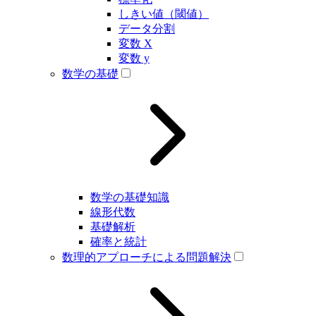
しきい値（閾値）
データ分割
変数 X
変数 y
数学の基礎
数学の基礎知識
線形代数
基礎解析
確率と統計
数理的アプローチによる問題解決