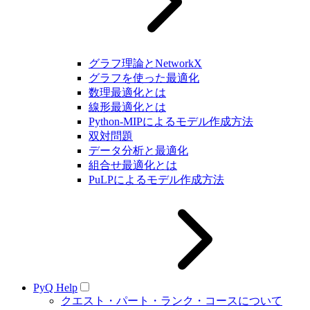
グラフ理論とNetworkX
グラフを使った最適化
数理最適化とは
線形最適化とは
Python-MIPによるモデル作成方法
双対問題
データ分析と最適化
組合せ最適化とは
PuLPによるモデル作成方法
PyQ Help
クエスト・パート・ランク・コースについて