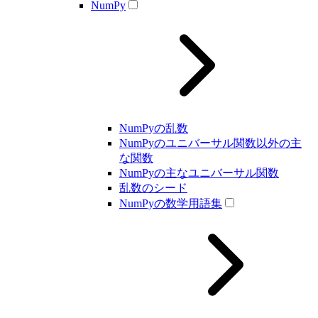
NumPy
NumPyの乱数
NumPyのユニバーサル関数以外の主
な関数
NumPyの主なユニバーサル関数
乱数のシード
NumPyの数学用語集