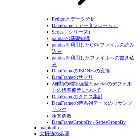
Pythonとデータ分析
DataFrame（データフレーム）
Series（シリーズ）
pandasの基礎知識
pandasを利用したCSVファイルの読み
込み
pandasを利用したファイルへの書き込
み
DataFrameのJSONへの変換
DataFrameのサマリ
2種類の標準偏差とpandasのデフォル
トの標準偏差について
DataFrameのクロス集計
DataFrameの時系列データのリサンプ
リング
相関係数
DataFrameGroupBy / SeriesGroupBy
matplotlib
欠損値の処理