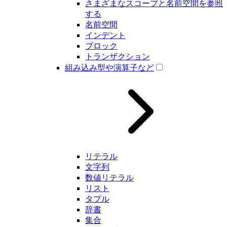
さまざまなスコープと名前空間を参照
する
名前空間
インデント
ブロック
トランザクション
組み込み型や演算子など
リテラル
文字列
数値リテラル
リスト
タプル
辞書
集合