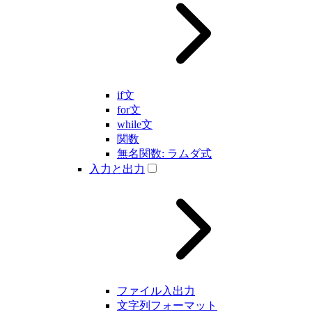
if文
for文
while文
関数
無名関数: ラムダ式
入力と出力
ファイル入出力
文字列フォーマット