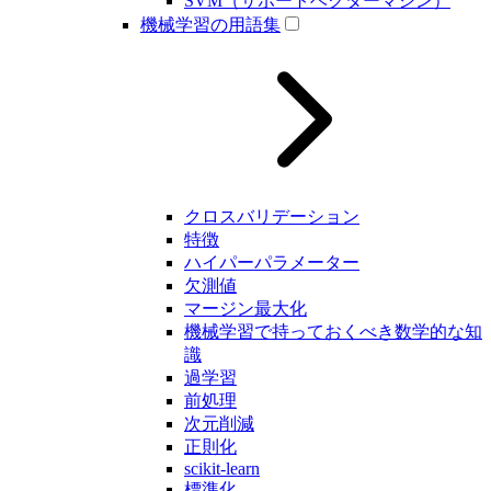
SVM（サポートベクターマシン）
機械学習の用語集
クロスバリデーション
特徴
ハイパーパラメーター
欠測値
マージン最大化
機械学習で持っておくべき数学的な知
識
過学習
前処理
次元削減
正則化
scikit-learn
標準化