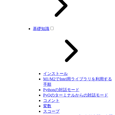
基礎知識
インストール
M1/M2でIntel用ライブラリを利用する
手順
Pythonの対話モード
PyQのターミナルからの対話モード
コメント
変数
スコープ