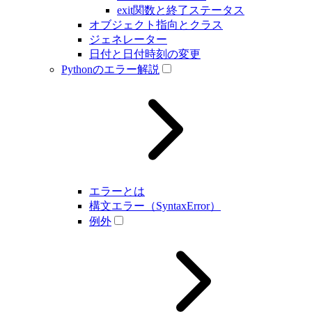
exit関数と終了ステータス
オブジェクト指向とクラス
ジェネレーター
日付と日付時刻の変更
Pythonのエラー解説
エラーとは
構文エラー（SyntaxError）
例外