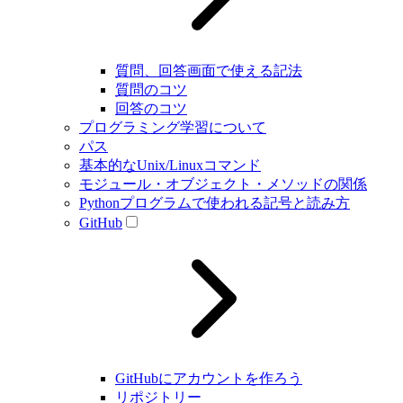
質問、回答画面で使える記法
質問のコツ
回答のコツ
プログラミング学習について
パス
基本的なUnix/Linuxコマンド
モジュール・オブジェクト・メソッドの関係
Pythonプログラムで使われる記号と読み方
GitHub
GitHubにアカウントを作ろう
リポジトリー