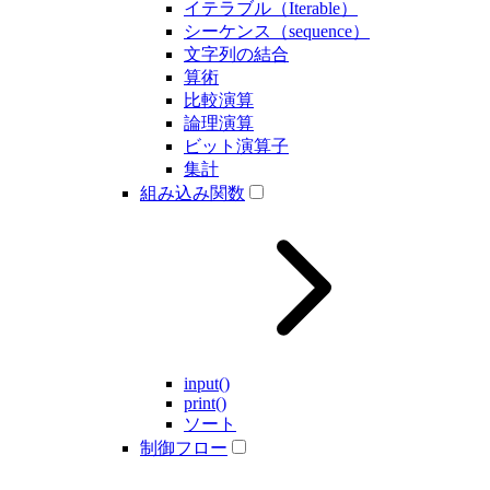
イテラブル（Iterable）
シーケンス（sequence）
文字列の結合
算術
比較演算
論理演算
ビット演算子
集計
組み込み関数
input()
print()
ソート
制御フロー