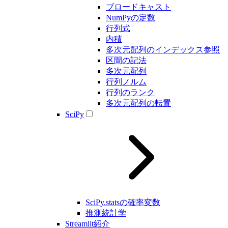
ブロードキャスト
NumPyの定数
行列式
内積
多次元配列のインデックス参照
区間の記法
多次元配列
行列ノルム
行列のランク
多次元配列の転置
SciPy
SciPy.statsの確率変数
推測統計学
Streamlit紹介