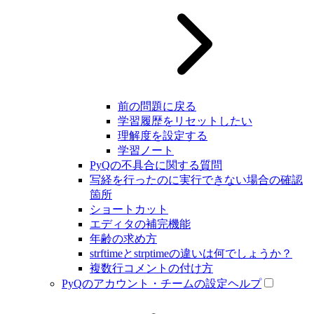
前の問題に戻る
学習履歴をリセットしたい
理解度を設定する
学習ノート
PyQの不具合に関する質問
写経を行ったのに実行できない場合の確認
箇所
ショートカット
エディタの補完機能
年齢の求め方
strftimeとstrptimeの違いは何でしょうか？
複数行コメントの付け方
PyQのアカウント・チームの設定ヘルプ