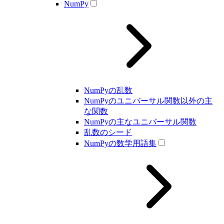
NumPy
NumPyの乱数
NumPyのユニバーサル関数以外の主
な関数
NumPyの主なユニバーサル関数
乱数のシード
NumPyの数学用語集