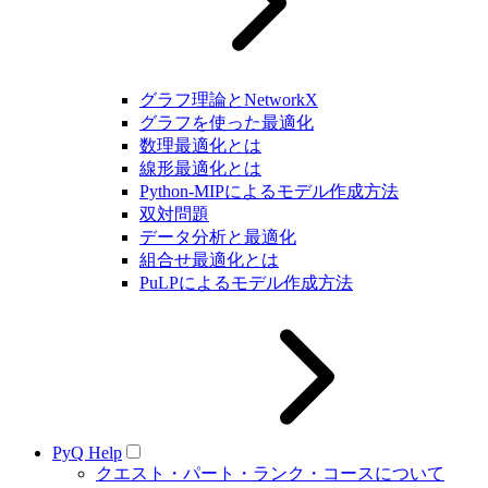
グラフ理論とNetworkX
グラフを使った最適化
数理最適化とは
線形最適化とは
Python-MIPによるモデル作成方法
双対問題
データ分析と最適化
組合せ最適化とは
PuLPによるモデル作成方法
PyQ Help
クエスト・パート・ランク・コースについて