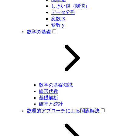
しきい値（閾値）
データ分割
変数 X
変数 y
数学の基礎
数学の基礎知識
線形代数
基礎解析
確率と統計
数理的アプローチによる問題解決