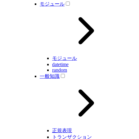
モジュール
モジュール
datetime
random
一般知識
正規表現
トランザクション