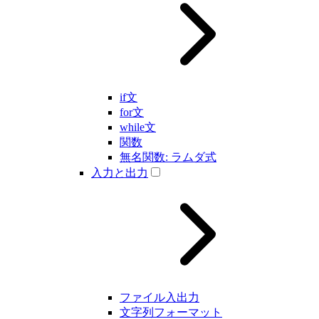
if文
for文
while文
関数
無名関数: ラムダ式
入力と出力
ファイル入出力
文字列フォーマット