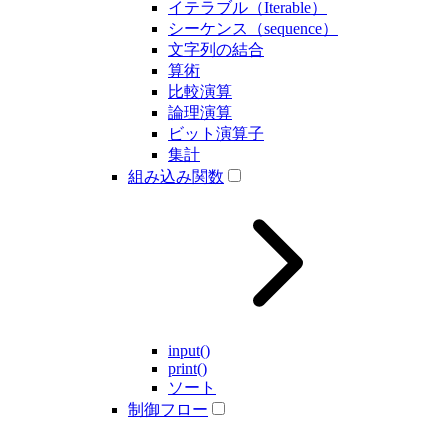
イテラブル（Iterable）
シーケンス（sequence）
文字列の結合
算術
比較演算
論理演算
ビット演算子
集計
組み込み関数
input()
print()
ソート
制御フロー