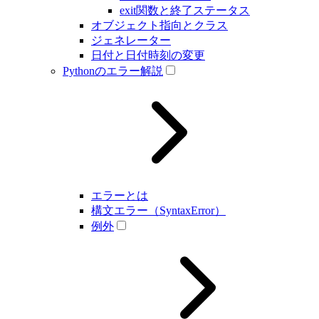
exit関数と終了ステータス
オブジェクト指向とクラス
ジェネレーター
日付と日付時刻の変更
Pythonのエラー解説
エラーとは
構文エラー（SyntaxError）
例外