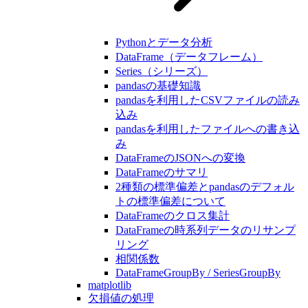
Pythonとデータ分析
DataFrame（データフレーム）
Series（シリーズ）
pandasの基礎知識
pandasを利用したCSVファイルの読み
込み
pandasを利用したファイルへの書き込
み
DataFrameのJSONへの変換
DataFrameのサマリ
2種類の標準偏差とpandasのデフォル
トの標準偏差について
DataFrameのクロス集計
DataFrameの時系列データのリサンプ
リング
相関係数
DataFrameGroupBy / SeriesGroupBy
matplotlib
欠損値の処理