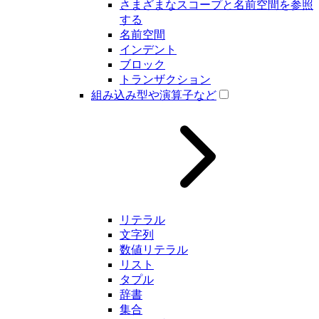
さまざまなスコープと名前空間を参照
する
名前空間
インデント
ブロック
トランザクション
組み込み型や演算子など
リテラル
文字列
数値リテラル
リスト
タプル
辞書
集合