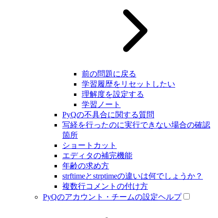
前の問題に戻る
学習履歴をリセットしたい
理解度を設定する
学習ノート
PyQの不具合に関する質問
写経を行ったのに実行できない場合の確認
箇所
ショートカット
エディタの補完機能
年齢の求め方
strftimeとstrptimeの違いは何でしょうか？
複数行コメントの付け方
PyQのアカウント・チームの設定ヘルプ