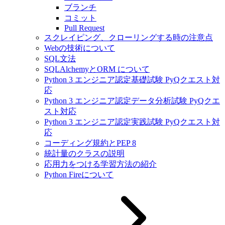
ブランチ
コミット
Pull Request
スクレイピング、クローリングする時の注意点
Webの技術について
SQL文法
SQLAlchemyとORM について
Python 3 エンジニア認定基礎試験 PyQクエスト対
応
Python 3 エンジニア認定データ分析試験 PyQクエ
スト対応
Python 3 エンジニア認定実践試験 PyQクエスト対
応
コーディング規約とPEP 8
統計量のクラスの説明
応用力をつける学習方法の紹介
Python Fireについて