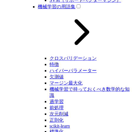
SVM（サポートベクターマシン）
機械学習の用語集
クロスバリデーション
特徴
ハイパーパラメーター
欠測値
マージン最大化
機械学習で持っておくべき数学的な知
識
過学習
前処理
次元削減
正則化
scikit-learn
標準化