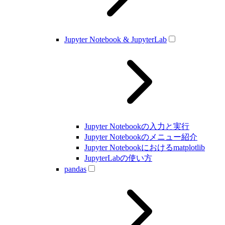
Jupyter Notebook & JupyterLab
Jupyter Notebookの入力と実行
Jupyter Notebookのメニュー紹介
Jupyter Notebookにおけるmatplotlib
JupyterLabの使い方
pandas