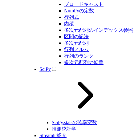
ブロードキャスト
NumPyの定数
行列式
内積
多次元配列のインデックス参照
区間の記法
多次元配列
行列ノルム
行列のランク
多次元配列の転置
SciPy
SciPy.statsの確率変数
推測統計学
Streamlit紹介