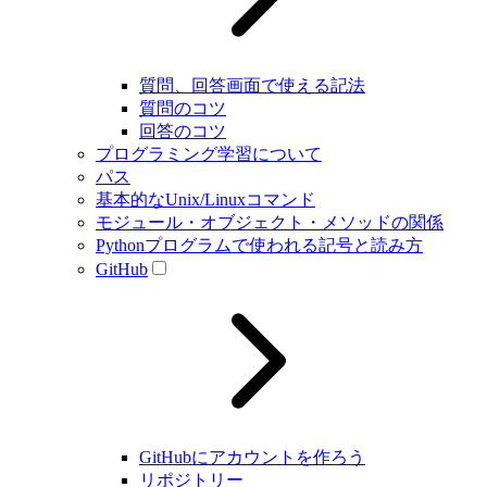
質問、回答画面で使える記法
質問のコツ
回答のコツ
プログラミング学習について
パス
基本的なUnix/Linuxコマンド
モジュール・オブジェクト・メソッドの関係
Pythonプログラムで使われる記号と読み方
GitHub
GitHubにアカウントを作ろう
リポジトリー