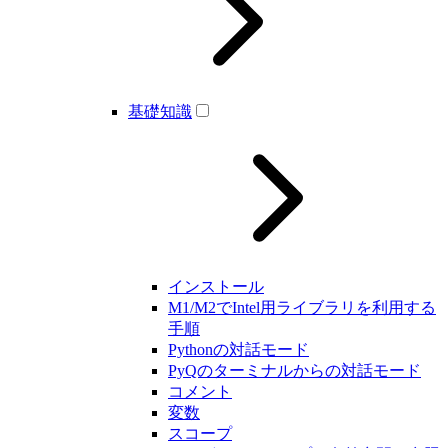
基礎知識
インストール
M1/M2でIntel用ライブラリを利用する
手順
Pythonの対話モード
PyQのターミナルからの対話モード
コメント
変数
スコープ