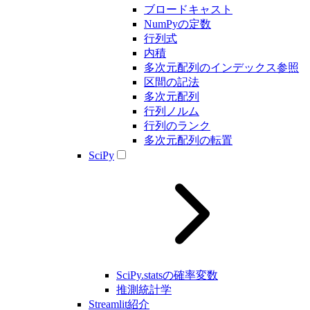
ブロードキャスト
NumPyの定数
行列式
内積
多次元配列のインデックス参照
区間の記法
多次元配列
行列ノルム
行列のランク
多次元配列の転置
SciPy
SciPy.statsの確率変数
推測統計学
Streamlit紹介