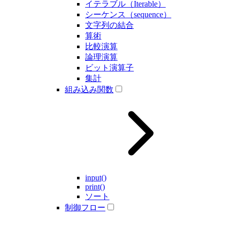
イテラブル（Iterable）
シーケンス（sequence）
文字列の結合
算術
比較演算
論理演算
ビット演算子
集計
組み込み関数
input()
print()
ソート
制御フロー