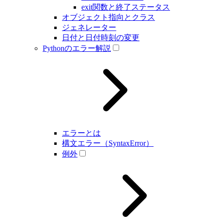
exit関数と終了ステータス
オブジェクト指向とクラス
ジェネレーター
日付と日付時刻の変更
Pythonのエラー解説
エラーとは
構文エラー（SyntaxError）
例外