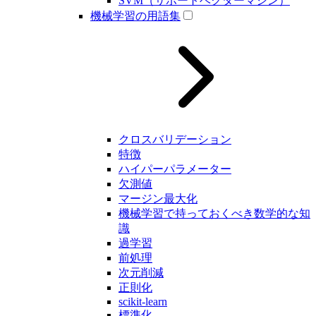
SVM（サポートベクターマシン）
機械学習の用語集
クロスバリデーション
特徴
ハイパーパラメーター
欠測値
マージン最大化
機械学習で持っておくべき数学的な知
識
過学習
前処理
次元削減
正則化
scikit-learn
標準化