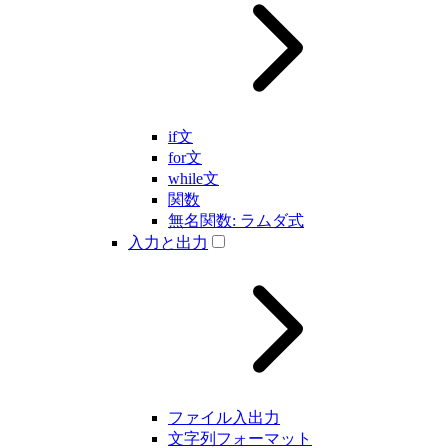
if文
for文
while文
関数
無名関数: ラムダ式
入力と出力
ファイル入出力
文字列フォーマット