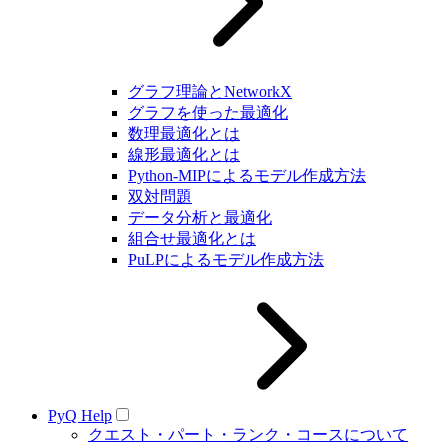
グラフ理論とNetworkX
グラフを使った最適化
数理最適化とは
線形最適化とは
Python-MIPによるモデル作成方法
双対問題
データ分析と最適化
組合せ最適化とは
PuLPによるモデル作成方法
PyQ Help
クエスト・パート・ランク・コースについて