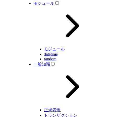
モジュール
モジュール
datetime
random
一般知識
正規表現
トランザクション