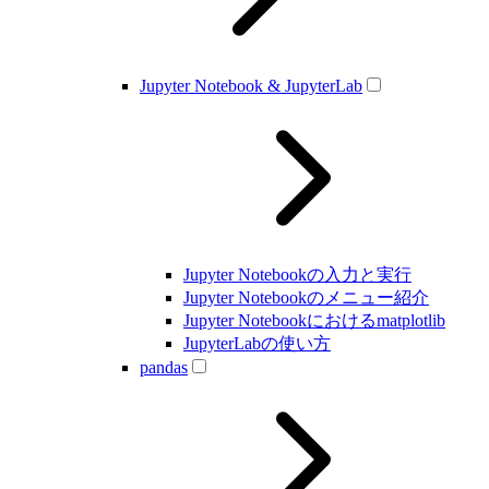
Jupyter Notebook & JupyterLab
Jupyter Notebookの入力と実行
Jupyter Notebookのメニュー紹介
Jupyter Notebookにおけるmatplotlib
JupyterLabの使い方
pandas