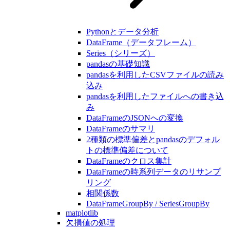
Pythonとデータ分析
DataFrame（データフレーム）
Series（シリーズ）
pandasの基礎知識
pandasを利用したCSVファイルの読み
込み
pandasを利用したファイルへの書き込
み
DataFrameのJSONへの変換
DataFrameのサマリ
2種類の標準偏差とpandasのデフォル
トの標準偏差について
DataFrameのクロス集計
DataFrameの時系列データのリサンプ
リング
相関係数
DataFrameGroupBy / SeriesGroupBy
matplotlib
欠損値の処理