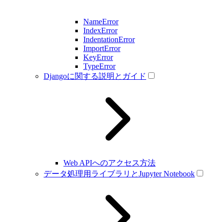
NameError
IndexError
IndentationError
ImportError
KeyError
TypeError
Djangoに関する説明とガイド
Web APIへのアクセス方法
データ処理用ライブラリとJupyter Notebook