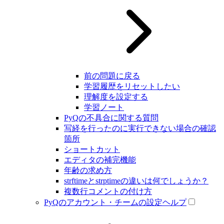
前の問題に戻る
学習履歴をリセットしたい
理解度を設定する
学習ノート
PyQの不具合に関する質問
写経を行ったのに実行できない場合の確認
箇所
ショートカット
エディタの補完機能
年齢の求め方
strftimeとstrptimeの違いは何でしょうか？
複数行コメントの付け方
PyQのアカウント・チームの設定ヘルプ