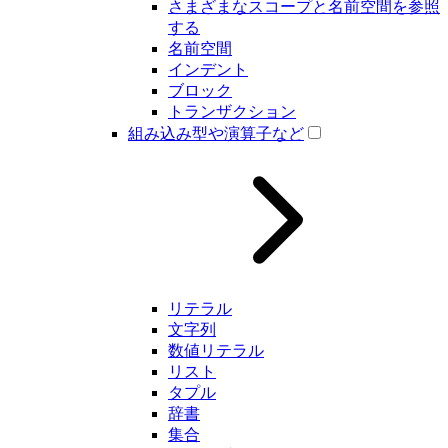
さまざまなスコープと名前空間を参照
する
名前空間
インデント
ブロック
トランザクション
組み込み型や演算子など
リテラル
文字列
数値リテラル
リスト
タプル
辞書
集合