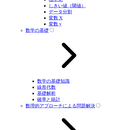
しきい値（閾値）
データ分割
変数 X
変数 y
数学の基礎
数学の基礎知識
線形代数
基礎解析
確率と統計
数理的アプローチによる問題解決