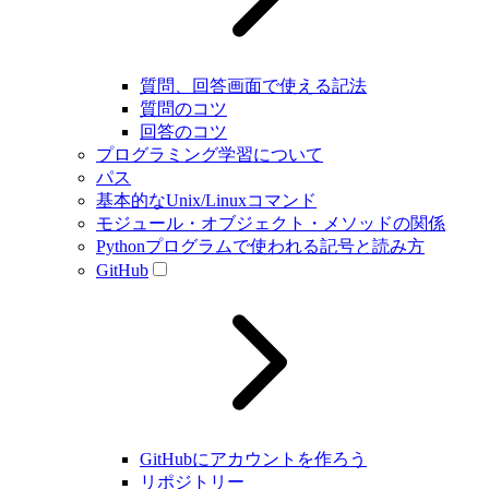
質問、回答画面で使える記法
質問のコツ
回答のコツ
プログラミング学習について
パス
基本的なUnix/Linuxコマンド
モジュール・オブジェクト・メソッドの関係
Pythonプログラムで使われる記号と読み方
GitHub
GitHubにアカウントを作ろう
リポジトリー