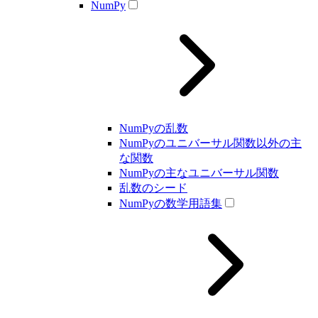
NumPy
NumPyの乱数
NumPyのユニバーサル関数以外の主
な関数
NumPyの主なユニバーサル関数
乱数のシード
NumPyの数学用語集