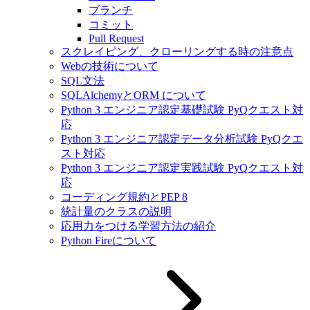
ブランチ
コミット
Pull Request
スクレイピング、クローリングする時の注意点
Webの技術について
SQL文法
SQLAlchemyとORM について
Python 3 エンジニア認定基礎試験 PyQクエスト対
応
Python 3 エンジニア認定データ分析試験 PyQクエ
スト対応
Python 3 エンジニア認定実践試験 PyQクエスト対
応
コーディング規約とPEP 8
統計量のクラスの説明
応用力をつける学習方法の紹介
Python Fireについて