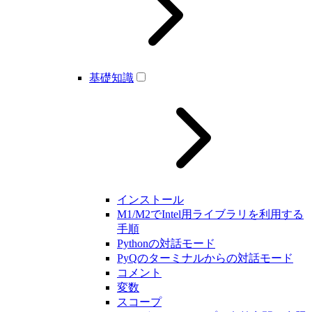
基礎知識
インストール
M1/M2でIntel用ライブラリを利用する
手順
Pythonの対話モード
PyQのターミナルからの対話モード
コメント
変数
スコープ