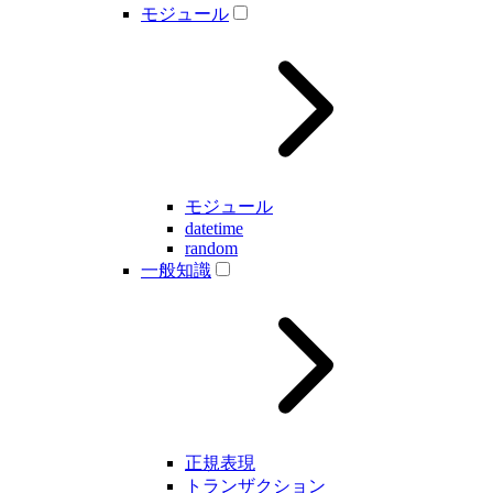
モジュール
モジュール
datetime
random
一般知識
正規表現
トランザクション