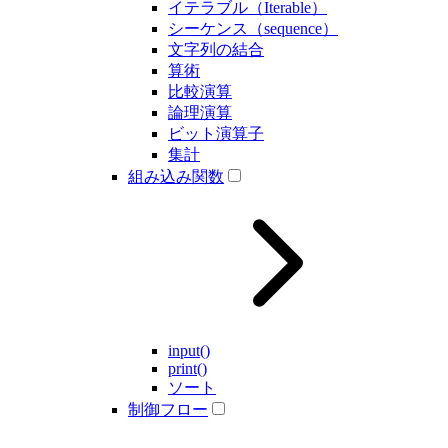
イテラブル（Iterable）
シーケンス（sequence）
文字列の結合
算術
比較演算
論理演算
ビット演算子
集計
組み込み関数
input()
print()
ソート
制御フロー