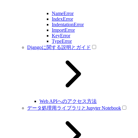
NameError
IndexError
IndentationError
ImportError
KeyError
TypeError
Djangoに関する説明とガイド
Web APIへのアクセス方法
データ処理用ライブラリとJupyter Notebook