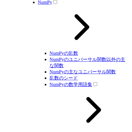
NumPy
NumPyの乱数
NumPyのユニバーサル関数以外の主
な関数
NumPyの主なユニバーサル関数
乱数のシード
NumPyの数学用語集