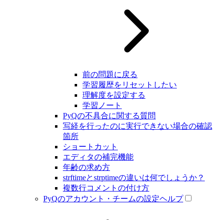
前の問題に戻る
学習履歴をリセットしたい
理解度を設定する
学習ノート
PyQの不具合に関する質問
写経を行ったのに実行できない場合の確認
箇所
ショートカット
エディタの補完機能
年齢の求め方
strftimeとstrptimeの違いは何でしょうか？
複数行コメントの付け方
PyQのアカウント・チームの設定ヘルプ