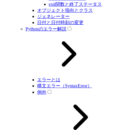
exit関数と終了ステータス
オブジェクト指向とクラス
ジェネレーター
日付と日付時刻の変更
Pythonのエラー解説
エラーとは
構文エラー（SyntaxError）
例外