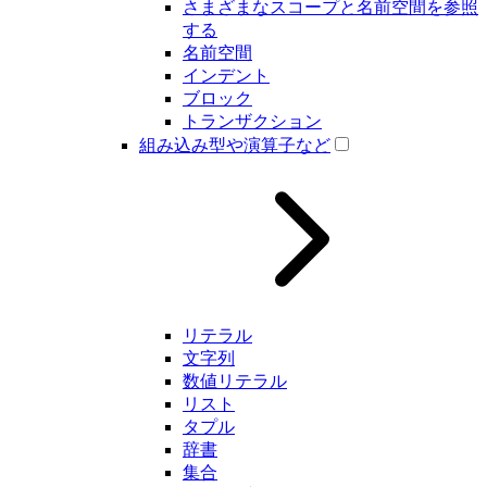
さまざまなスコープと名前空間を参照
する
名前空間
インデント
ブロック
トランザクション
組み込み型や演算子など
リテラル
文字列
数値リテラル
リスト
タプル
辞書
集合