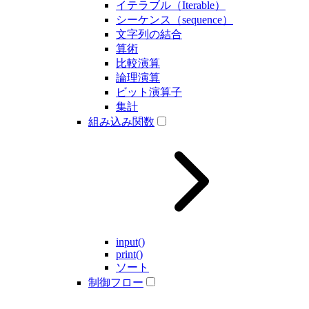
イテラブル（Iterable）
シーケンス（sequence）
文字列の結合
算術
比較演算
論理演算
ビット演算子
集計
組み込み関数
input()
print()
ソート
制御フロー