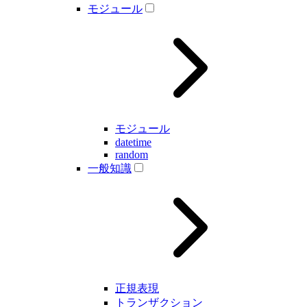
モジュール
モジュール
datetime
random
一般知識
正規表現
トランザクション