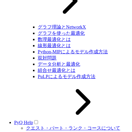
グラフ理論とNetworkX
グラフを使った最適化
数理最適化とは
線形最適化とは
Python-MIPによるモデル作成方法
双対問題
データ分析と最適化
組合せ最適化とは
PuLPによるモデル作成方法
PyQ Help
クエスト・パート・ランク・コースについて