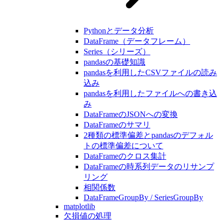
Pythonとデータ分析
DataFrame（データフレーム）
Series（シリーズ）
pandasの基礎知識
pandasを利用したCSVファイルの読み
込み
pandasを利用したファイルへの書き込
み
DataFrameのJSONへの変換
DataFrameのサマリ
2種類の標準偏差とpandasのデフォル
トの標準偏差について
DataFrameのクロス集計
DataFrameの時系列データのリサンプ
リング
相関係数
DataFrameGroupBy / SeriesGroupBy
matplotlib
欠損値の処理