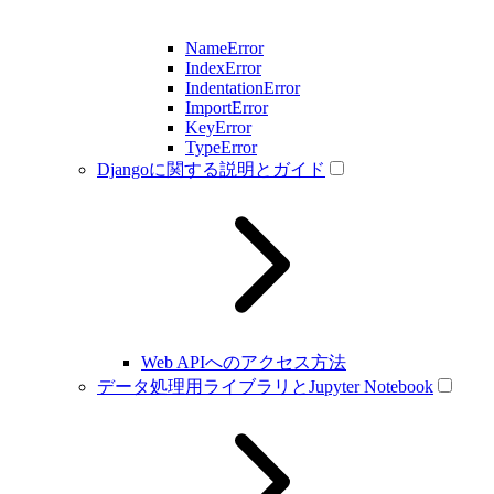
NameError
IndexError
IndentationError
ImportError
KeyError
TypeError
Djangoに関する説明とガイド
Web APIへのアクセス方法
データ処理用ライブラリとJupyter Notebook