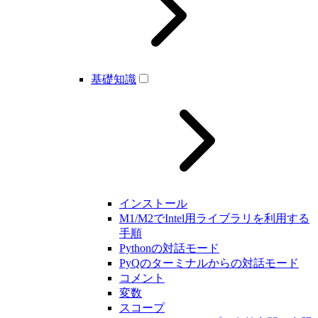
基礎知識
インストール
M1/M2でIntel用ライブラリを利用する
手順
Pythonの対話モード
PyQのターミナルからの対話モード
コメント
変数
スコープ