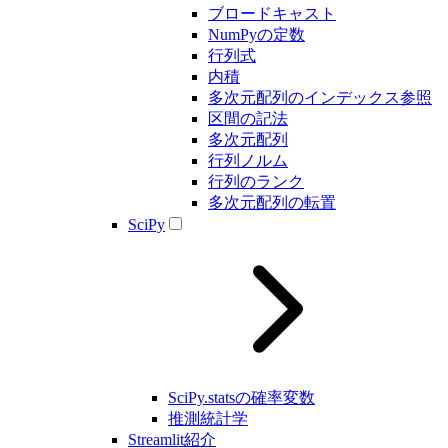
ブロードキャスト
NumPyの定数
行列式
内積
多次元配列のインデックス参照
区間の記法
多次元配列
行列ノルム
行列のランク
多次元配列の転置
SciPy
SciPy.statsの確率変数
推測統計学
Streamlit紹介