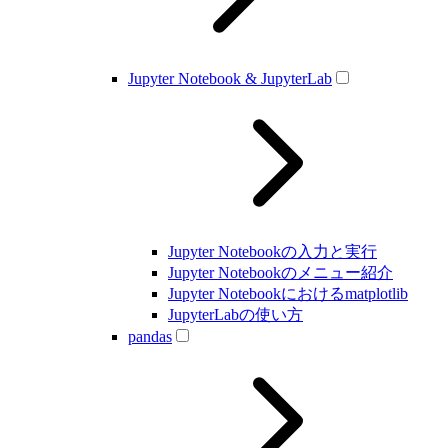
Jupyter Notebook & JupyterLab
Jupyter Notebookの入力と実行
Jupyter Notebookのメニュー紹介
Jupyter Notebookにおけるmatplotlib
JupyterLabの使い方
pandas