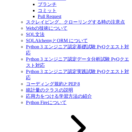
ブランチ
コミット
Pull Request
スクレイピング、クローリングする時の注意点
Webの技術について
SQL文法
SQLAlchemyとORM について
Python 3 エンジニア認定基礎試験 PyQクエスト対
応
Python 3 エンジニア認定データ分析試験 PyQクエ
スト対応
Python 3 エンジニア認定実践試験 PyQクエスト対
応
コーディング規約とPEP 8
統計量のクラスの説明
応用力をつける学習方法の紹介
Python Fireについて