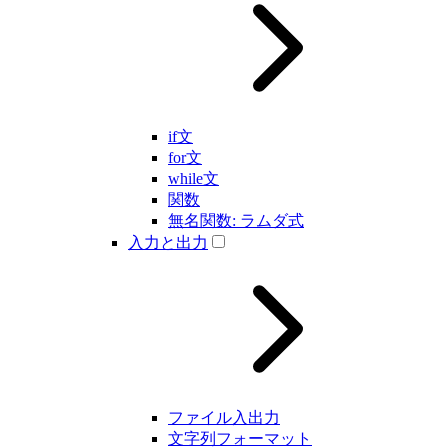
if文
for文
while文
関数
無名関数: ラムダ式
入力と出力
ファイル入出力
文字列フォーマット