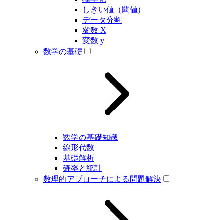
しきい値（閾値）
データ分割
変数 X
変数 y
数学の基礎
数学の基礎知識
線形代数
基礎解析
確率と統計
数理的アプローチによる問題解決