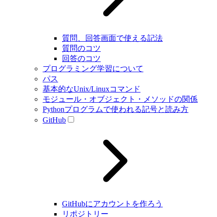
質問、回答画面で使える記法
質問のコツ
回答のコツ
プログラミング学習について
パス
基本的なUnix/Linuxコマンド
モジュール・オブジェクト・メソッドの関係
Pythonプログラムで使われる記号と読み方
GitHub
GitHubにアカウントを作ろう
リポジトリー