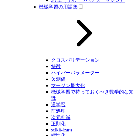
SVM（サポートベクターマシン）
機械学習の用語集
クロスバリデーション
特徴
ハイパーパラメーター
欠測値
マージン最大化
機械学習で持っておくべき数学的な知
識
過学習
前処理
次元削減
正則化
scikit-learn
標準化