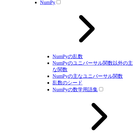
NumPy
NumPyの乱数
NumPyのユニバーサル関数以外の主
な関数
NumPyの主なユニバーサル関数
乱数のシード
NumPyの数学用語集