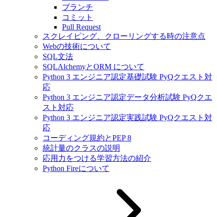
ブランチ
コミット
Pull Request
スクレイピング、クローリングする時の注意点
Webの技術について
SQL文法
SQLAlchemyとORM について
Python 3 エンジニア認定基礎試験 PyQクエスト対
応
Python 3 エンジニア認定データ分析試験 PyQクエ
スト対応
Python 3 エンジニア認定実践試験 PyQクエスト対
応
コーディング規約とPEP 8
統計量のクラスの説明
応用力をつける学習方法の紹介
Python Fireについて