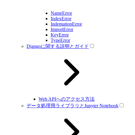
NameError
IndexError
IndentationError
ImportError
KeyError
TypeError
Djangoに関する説明とガイド
Web APIへのアクセス方法
データ処理用ライブラリとJupyter Notebook