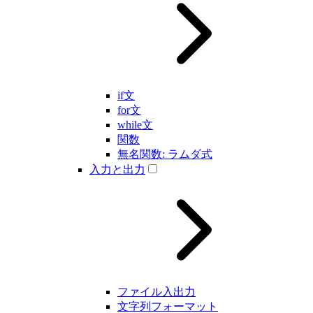
if文
for文
while文
関数
無名関数: ラムダ式
入力と出力
ファイル入出力
文字列フォーマット