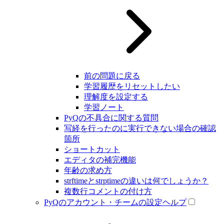
前の問題に戻る
学習履歴をリセットしたい
理解度を設定する
学習ノート
PyQの不具合に関する質問
写経を行ったのに実行できない場合の確認
箇所
ショートカット
エディタの補完機能
年齢の求め方
strftimeとstrptimeの違いは何でしょうか？
複数行コメントの付け方
PyQのアカウント・チームの設定ヘルプ