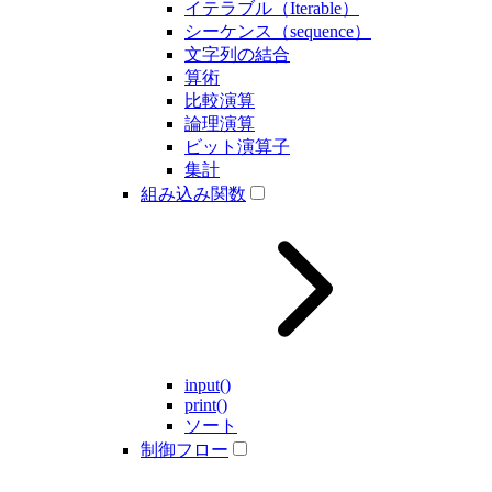
イテラブル（Iterable）
シーケンス（sequence）
文字列の結合
算術
比較演算
論理演算
ビット演算子
集計
組み込み関数
input()
print()
ソート
制御フロー