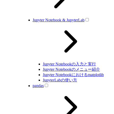
Jupyter Notebook & JupyterLab
Jupyter Notebookの入力と実行
Jupyter Notebookのメニュー紹介
Jupyter Notebookにおけるmatplotlib
JupyterLabの使い方
pandas