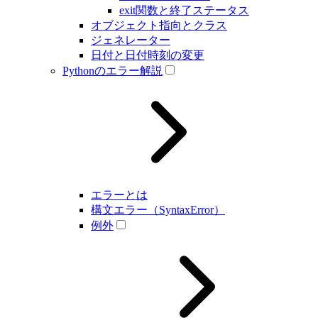
exit関数と終了ステータス
オブジェクト指向とクラス
ジェネレーター
日付と日付時刻の変更
Pythonのエラー解説
エラーとは
構文エラー（SyntaxError）
例外