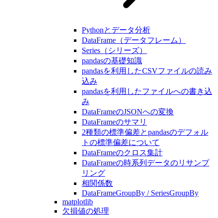
Pythonとデータ分析
DataFrame（データフレーム）
Series（シリーズ）
pandasの基礎知識
pandasを利用したCSVファイルの読み
込み
pandasを利用したファイルへの書き込
み
DataFrameのJSONへの変換
DataFrameのサマリ
2種類の標準偏差とpandasのデフォル
トの標準偏差について
DataFrameのクロス集計
DataFrameの時系列データのリサンプ
リング
相関係数
DataFrameGroupBy / SeriesGroupBy
matplotlib
欠損値の処理