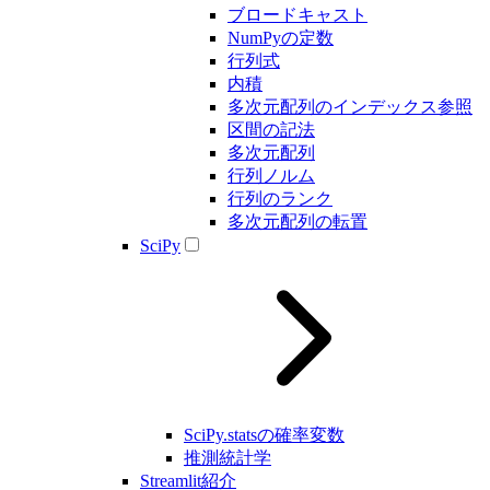
ブロードキャスト
NumPyの定数
行列式
内積
多次元配列のインデックス参照
区間の記法
多次元配列
行列ノルム
行列のランク
多次元配列の転置
SciPy
SciPy.statsの確率変数
推測統計学
Streamlit紹介