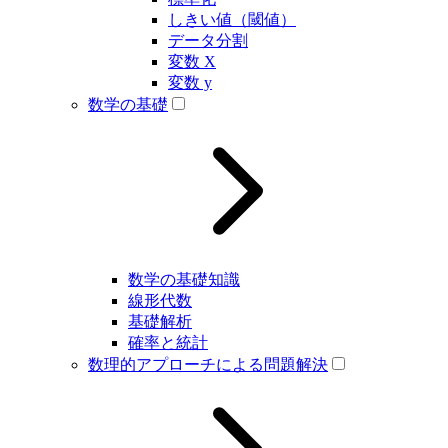
しきい値（閾値）
データ分割
変数 X
変数 y
数学の基礎
数学の基礎知識
線形代数
基礎解析
確率と統計
数理的アプローチによる問題解決