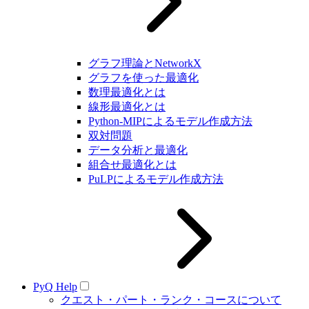
グラフ理論とNetworkX
グラフを使った最適化
数理最適化とは
線形最適化とは
Python-MIPによるモデル作成方法
双対問題
データ分析と最適化
組合せ最適化とは
PuLPによるモデル作成方法
PyQ Help
クエスト・パート・ランク・コースについて