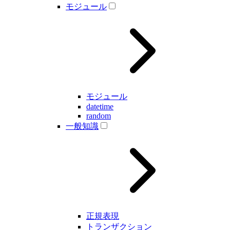
モジュール
モジュール
datetime
random
一般知識
正規表現
トランザクション