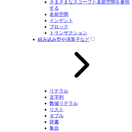
さまざまなスコープと名前空間を参照
する
名前空間
インデント
ブロック
トランザクション
組み込み型や演算子など
リテラル
文字列
数値リテラル
リスト
タプル
辞書
集合