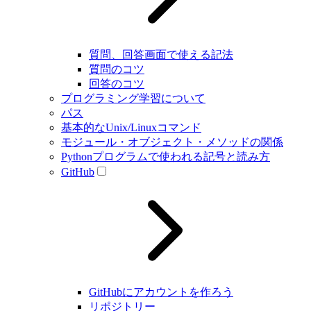
質問、回答画面で使える記法
質問のコツ
回答のコツ
プログラミング学習について
パス
基本的なUnix/Linuxコマンド
モジュール・オブジェクト・メソッドの関係
Pythonプログラムで使われる記号と読み方
GitHub
GitHubにアカウントを作ろう
リポジトリー