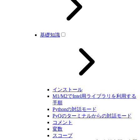
基礎知識
インストール
M1/M2でIntel用ライブラリを利用する
手順
Pythonの対話モード
PyQのターミナルからの対話モード
コメント
変数
スコープ