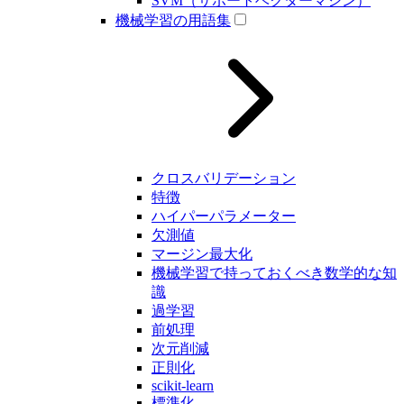
SVM（サポートベクターマシン）
機械学習の用語集
クロスバリデーション
特徴
ハイパーパラメーター
欠測値
マージン最大化
機械学習で持っておくべき数学的な知
識
過学習
前処理
次元削減
正則化
scikit-learn
標準化