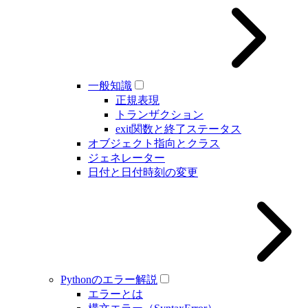
一般知識
正規表現
トランザクション
exit関数と終了ステータス
オブジェクト指向とクラス
ジェネレーター
日付と日付時刻の変更
Pythonのエラー解説
エラーとは