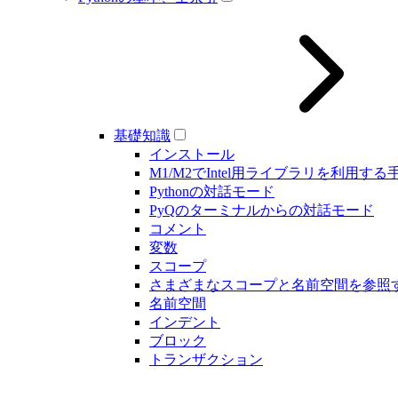
基礎知識
インストール
M1/M2でIntel用ライブラリを利用する
Pythonの対話モード
PyQのターミナルからの対話モード
コメント
変数
スコープ
さまざまなスコープと名前空間を参照
名前空間
インデント
ブロック
トランザクション