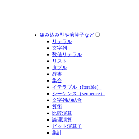
組み込み型や演算子など
リテラル
文字列
数値リテラル
リスト
タプル
辞書
集合
イテラブル（Iterable）
シーケンス（sequence）
文字列の結合
算術
比較演算
論理演算
ビット演算子
集計