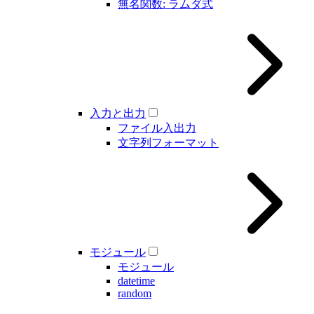
無名関数: ラムダ式
入力と出力
ファイル入出力
文字列フォーマット
モジュール
モジュール
datetime
random