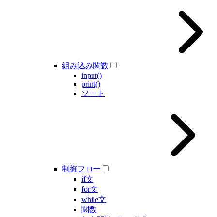
組み込み関数
input()
print()
ソート
制御フロー
if文
for文
while文
関数