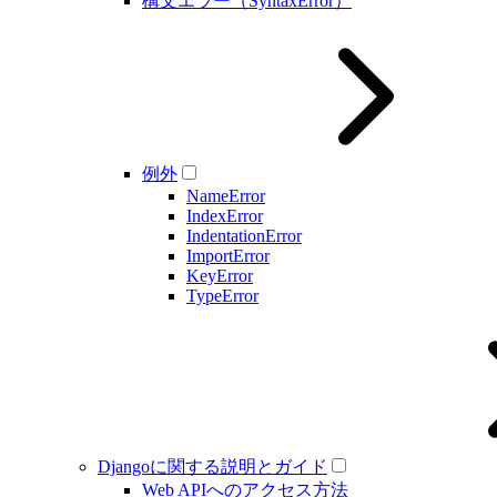
構文エラー（SyntaxError）
例外
NameError
IndexError
IndentationError
ImportError
KeyError
TypeError
Djangoに関する説明とガイド
Web APIへのアクセス方法