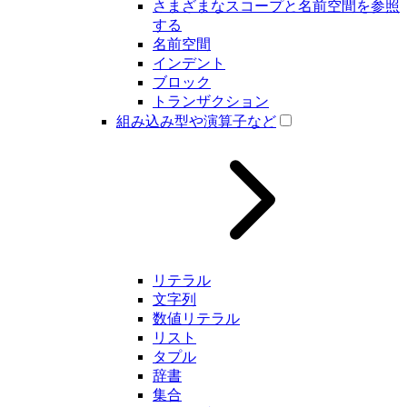
さまざまなスコープと名前空間を参照
する
名前空間
インデント
ブロック
トランザクション
組み込み型や演算子など
リテラル
文字列
数値リテラル
リスト
タプル
辞書
集合