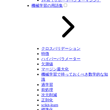
SVM（サポートベクターマシン）
機械学習の用語集
クロスバリデーション
特徴
ハイパーパラメーター
欠測値
マージン最大化
機械学習で持っておくべき数学的な知
識
過学習
前処理
次元削減
正則化
scikit-learn
標準化