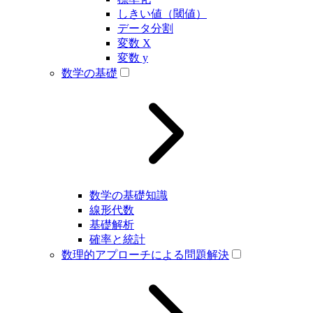
しきい値（閾値）
データ分割
変数 X
変数 y
数学の基礎
数学の基礎知識
線形代数
基礎解析
確率と統計
数理的アプローチによる問題解決