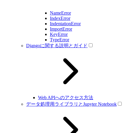
NameError
IndexError
IndentationError
ImportError
KeyError
TypeError
Djangoに関する説明とガイド
Web APIへのアクセス方法
データ処理用ライブラリとJupyter Notebook