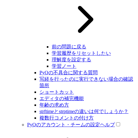
前の問題に戻る
学習履歴をリセットしたい
理解度を設定する
学習ノート
PyQの不具合に関する質問
写経を行ったのに実行できない場合の確認
箇所
ショートカット
エディタの補完機能
年齢の求め方
strftimeとstrptimeの違いは何でしょうか？
複数行コメントの付け方
PyQのアカウント・チームの設定ヘルプ