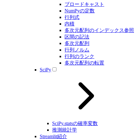
ブロードキャスト
NumPyの定数
行列式
内積
多次元配列のインデックス参照
区間の記法
多次元配列
行列ノルム
行列のランク
多次元配列の転置
SciPy
SciPy.statsの確率変数
推測統計学
Streamlit紹介