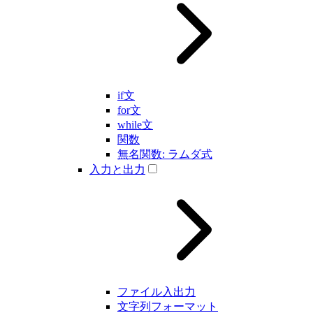
if文
for文
while文
関数
無名関数: ラムダ式
入力と出力
ファイル入出力
文字列フォーマット