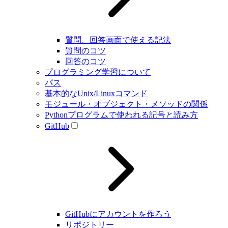
質問、回答画面で使える記法
質問のコツ
回答のコツ
プログラミング学習について
パス
基本的なUnix/Linuxコマンド
モジュール・オブジェクト・メソッドの関係
Pythonプログラムで使われる記号と読み方
GitHub
GitHubにアカウントを作ろう
リポジトリー