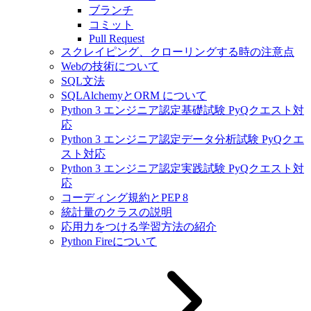
ブランチ
コミット
Pull Request
スクレイピング、クローリングする時の注意点
Webの技術について
SQL文法
SQLAlchemyとORM について
Python 3 エンジニア認定基礎試験 PyQクエスト対
応
Python 3 エンジニア認定データ分析試験 PyQクエ
スト対応
Python 3 エンジニア認定実践試験 PyQクエスト対
応
コーディング規約とPEP 8
統計量のクラスの説明
応用力をつける学習方法の紹介
Python Fireについて