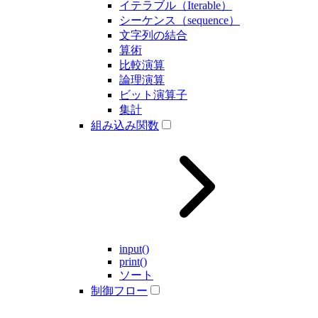
イテラブル（Iterable）
シーケンス（sequence）
文字列の結合
算術
比較演算
論理演算
ビット演算子
集計
組み込み関数
input()
print()
ソート
制御フロー