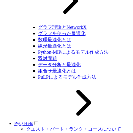
グラフ理論とNetworkX
グラフを使った最適化
数理最適化とは
線形最適化とは
Python-MIPによるモデル作成方法
双対問題
データ分析と最適化
組合せ最適化とは
PuLPによるモデル作成方法
PyQ Help
クエスト・パート・ランク・コースについて