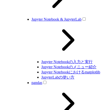
Jupyter Notebook & JupyterLab
Jupyter Notebookの入力と実行
Jupyter Notebookのメニュー紹介
Jupyter Notebookにおけるmatplotlib
JupyterLabの使い方
pandas