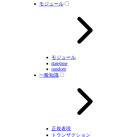
モジュール
モジュール
datetime
random
一般知識
正規表現
トランザクション