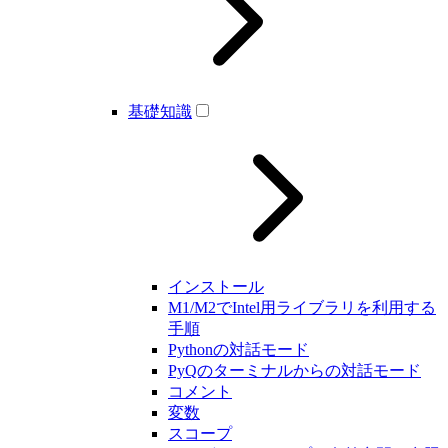
基礎知識
インストール
M1/M2でIntel用ライブラリを利用する
手順
Pythonの対話モード
PyQのターミナルからの対話モード
コメント
変数
スコープ