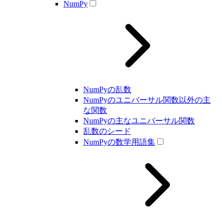
NumPy
NumPyの乱数
NumPyのユニバーサル関数以外の主
な関数
NumPyの主なユニバーサル関数
乱数のシード
NumPyの数学用語集