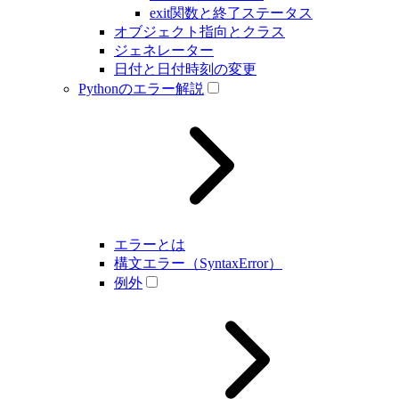
exit関数と終了ステータス
オブジェクト指向とクラス
ジェネレーター
日付と日付時刻の変更
Pythonのエラー解説
エラーとは
構文エラー（SyntaxError）
例外