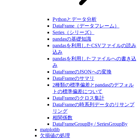
Pythonとデータ分析
DataFrame（データフレーム）
Series（シリーズ）
pandasの基礎知識
pandasを利用したCSVファイルの読み
込み
pandasを利用したファイルへの書き込
み
DataFrameのJSONへの変換
DataFrameのサマリ
2種類の標準偏差とpandasのデフォル
トの標準偏差について
DataFrameのクロス集計
DataFrameの時系列データのリサンプ
リング
相関係数
DataFrameGroupBy / SeriesGroupBy
matplotlib
欠損値の処理