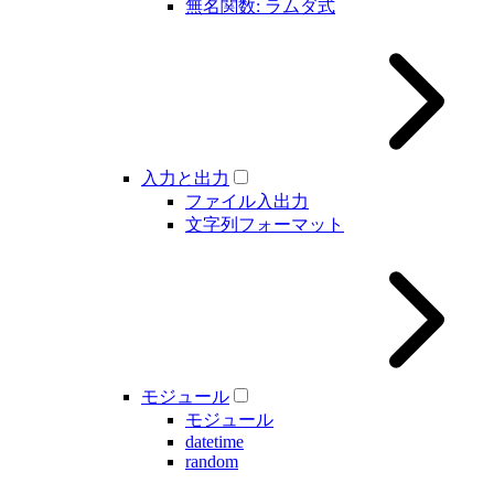
無名関数: ラムダ式
入力と出力
ファイル入出力
文字列フォーマット
モジュール
モジュール
datetime
random