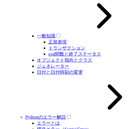
一般知識
正規表現
トランザクション
exit関数と終了ステータス
オブジェクト指向とクラス
ジェネレーター
日付と日付時刻の変更
Pythonのエラー解説
エラーとは