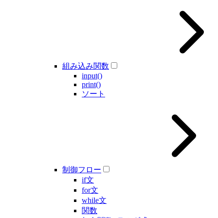
組み込み関数
input()
print()
ソート
制御フロー
if文
for文
while文
関数