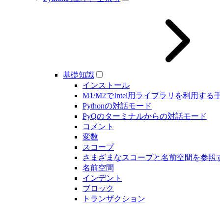
基礎知識
インストール
M1/M2でIntel用ライブラリを利用する
Pythonの対話モード
PyQのターミナルからの対話モード
コメント
変数
スコープ
さまざまなスコープと名前空間を参照
名前空間
インデント
ブロック
トランザクション