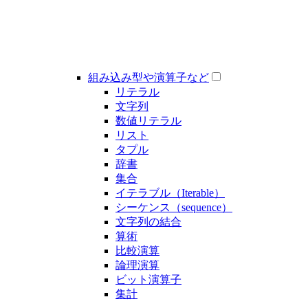
組み込み型や演算子など
リテラル
文字列
数値リテラル
リスト
タプル
辞書
集合
イテラブル（Iterable）
シーケンス（sequence）
文字列の結合
算術
比較演算
論理演算
ビット演算子
集計