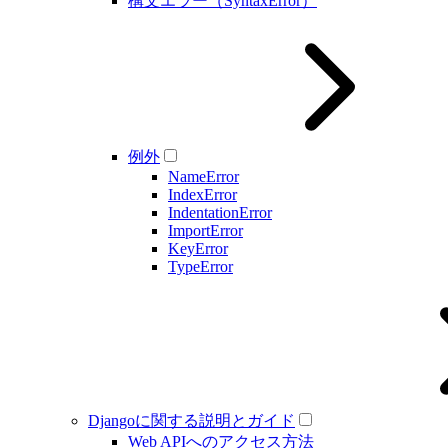
構文エラー（SyntaxError）
例外
NameError
IndexError
IndentationError
ImportError
KeyError
TypeError
Djangoに関する説明とガイド
Web APIへのアクセス方法